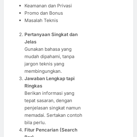
Keamanan dan Privasi
Promo dan Bonus
Masalah Teknis
Pertanyaan Singkat dan
Jelas
Gunakan bahasa yang
mudah dipahami, tanpa
jargon teknis yang
membingungkan.
Jawaban Lengkap tapi
Ringkas
Berikan informasi yang
tepat sasaran, dengan
penjelasan singkat namun
memadai. Sertakan contoh
bila perlu.
Fitur Pencarian (Search