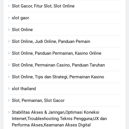
Slot Gacor, Fitur Slot, Slot Online
slot gaor
Slot Online
Slot Online, Judi Online, Panduan Pemain
Slot Online, Panduan Permainan, Kasino Online
Slot Online, Permainan Casino, Panduan Taruhan
Slot Online, Tips dan Strategi, Permainan Kasino
slot thailand
Slot, Permainan, Slot Gacor
Stabilitas Akses & Jaringan,Optimasi Koneksi
Internet,Troubleshooting Teknis Pengguna,UX dan
Performa Akses,Keamanan Akses Digital