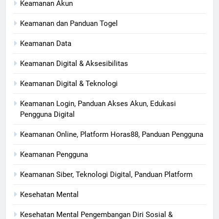
Keamanan Akun
Keamanan dan Panduan Togel
Keamanan Data
Keamanan Digital & Aksesibilitas
Keamanan Digital & Teknologi
Keamanan Login, Panduan Akses Akun, Edukasi
Pengguna Digital
Keamanan Online, Platform Horas88, Panduan Pengguna
Keamanan Pengguna
Keamanan Siber, Teknologi Digital, Panduan Platform
Kesehatan Mental
Kesehatan Mental Pengembangan Diri Sosial &