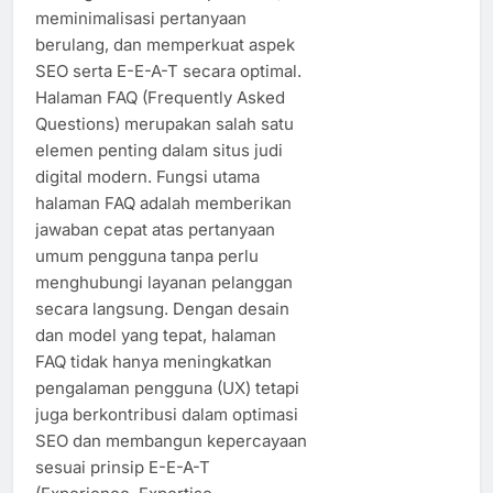
meminimalisasi pertanyaan
berulang, dan memperkuat aspek
SEO serta E-E-A-T secara optimal.
Halaman FAQ (Frequently Asked
Questions) merupakan salah satu
elemen penting dalam situs judi
digital modern. Fungsi utama
halaman FAQ adalah memberikan
jawaban cepat atas pertanyaan
umum pengguna tanpa perlu
menghubungi layanan pelanggan
secara langsung. Dengan desain
dan model yang tepat, halaman
FAQ tidak hanya meningkatkan
pengalaman pengguna (UX) tetapi
juga berkontribusi dalam optimasi
SEO dan membangun kepercayaan
sesuai prinsip E-E-A-T