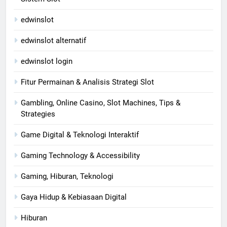
edwinslot
edwinslot alternatif
edwinslot login
Fitur Permainan & Analisis Strategi Slot
Gambling, Online Casino, Slot Machines, Tips &
Strategies
Game Digital & Teknologi Interaktif
Gaming Technology & Accessibility
Gaming, Hiburan, Teknologi
Gaya Hidup & Kebiasaan Digital
Hiburan