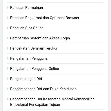
Panduan Permainan
Panduan Registrasi dan Optimasi Browser
Panduan Slot Online
Pembaruan Sistem dan Akses Login
Pendekatan Bermain Terukur
Pengalaman Pengguna
Pengalaman Pengguna Online
Pengembangan Diri
Pengembangan Diri dan Etika Kehidupan
Pengembangan Diri Kesehatan Mental Kemandirian
Emosional Pencapaian Tujuan