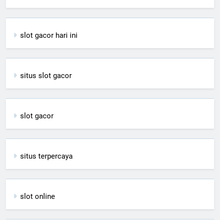
slot gacor hari ini
situs slot gacor
slot gacor
situs terpercaya
slot online