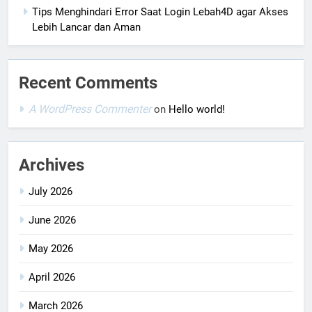
Tips Menghindari Error Saat Login Lebah4D agar Akses
Lebih Lancar dan Aman
Recent Comments
A WordPress Commenter
on
Hello world!
Archives
July 2026
June 2026
May 2026
April 2026
March 2026