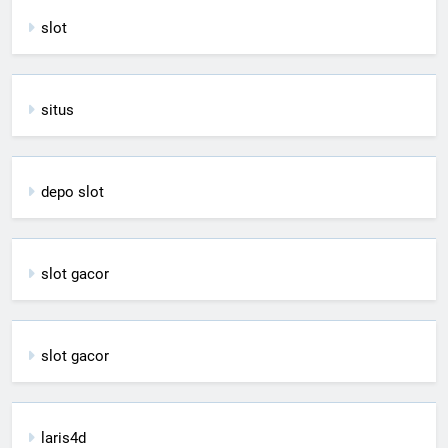
slot
situs
depo slot
slot gacor
slot gacor
laris4d