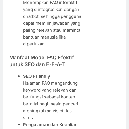
Menerapkan FAQ interaktif
yang diintegrasikan dengan
chatbot, sehingga pengguna
dapat memilih jawaban yang
paling relevan atau meminta
bantuan manusia jika
diperlukan.
Manfaat Model FAQ Efektif
untuk SEO dan E-E-A-T
SEO Friendly
Halaman FAQ mengandung
keyword yang relevan dan
berfungsi sebagai konten
bernilai bagi mesin pencari,
meningkatkan visibilitas
situs.
Pengalaman dan Keahlian