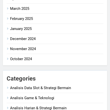
March 2025
February 2025
January 2025
December 2024
November 2024
October 2024
Categories
Analisis Data Slot & Strategi Bermain
Analisis Game & Teknologi
Analisis Harian & Strategi Bermain