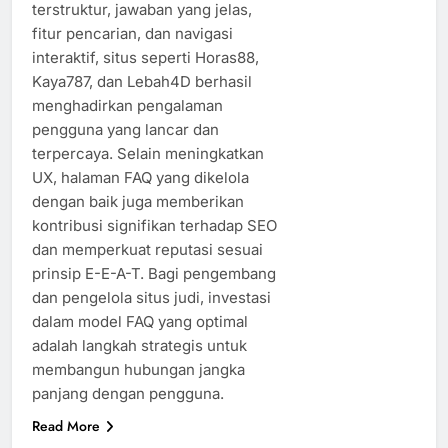
terstruktur, jawaban yang jelas,
fitur pencarian, dan navigasi
interaktif, situs seperti Horas88,
Kaya787, dan Lebah4D berhasil
menghadirkan pengalaman
pengguna yang lancar dan
terpercaya. Selain meningkatkan
UX, halaman FAQ yang dikelola
dengan baik juga memberikan
kontribusi signifikan terhadap SEO
dan memperkuat reputasi sesuai
prinsip E-E-A-T. Bagi pengembang
dan pengelola situs judi, investasi
dalam model FAQ yang optimal
adalah langkah strategis untuk
membangun hubungan jangka
panjang dengan pengguna.
Read More