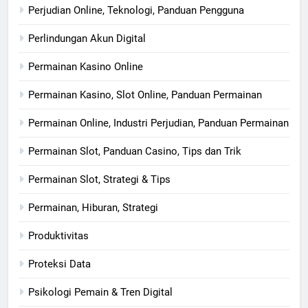
Perjudian Online, Teknologi, Panduan Pengguna
Perlindungan Akun Digital
Permainan Kasino Online
Permainan Kasino, Slot Online, Panduan Permainan
Permainan Online, Industri Perjudian, Panduan Permainan
Permainan Slot, Panduan Casino, Tips dan Trik
Permainan Slot, Strategi & Tips
Permainan, Hiburan, Strategi
Produktivitas
Proteksi Data
Psikologi Pemain & Tren Digital