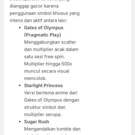
dianggap gacor karena
penggunaan simbol khusus yang
intens dan aktif antara lain:
Gates of Olympus
(Pragmatic Play)
Menggabungkan scatter
dan multiplier acak dalam
satu sesi free spin.
Multiplier hingga 500x
muncul secara visual
mencolok.
Starlight Princess
Versi bertema anime dari
Gates of Olympus dengan
struktur simbol dan
multiplier serupa.
Sugar Rush
Mengandalkan tumble dan