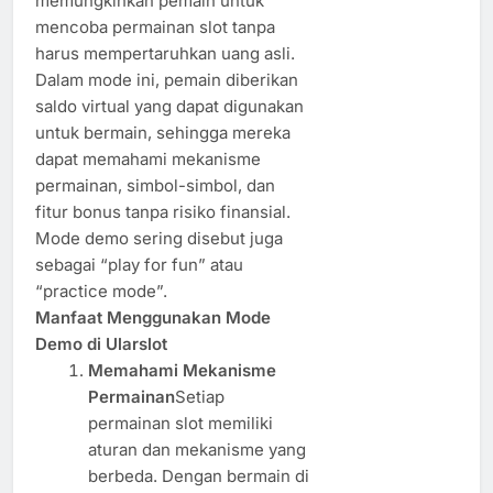
memungkinkan pemain untuk
mencoba permainan slot tanpa
harus mempertaruhkan uang asli.
Dalam mode ini, pemain diberikan
saldo virtual yang dapat digunakan
untuk bermain, sehingga mereka
dapat memahami mekanisme
permainan, simbol-simbol, dan
fitur bonus tanpa risiko finansial.
Mode demo sering disebut juga
sebagai “play for fun” atau
“practice mode”.
Manfaat Menggunakan Mode
Demo di Ularslot
Memahami Mekanisme
Permainan
Setiap
permainan slot memiliki
aturan dan mekanisme yang
berbeda. Dengan bermain di