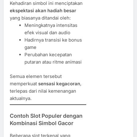
Kehadiran simbol ini menciptakan
ekspektasi akan hadiah besar
yang biasanya ditandai oleh:
Meningkatnya intensitas
efek visual dan audio
Hadirnya transisi ke bonus
game
Perubahan kecepatan
putaran atau ritme animasi
Semua elemen tersebut
memperkuat
sensasi kegacoran
,
terlepas dari nilai kemenangan
aktualnya.
Contoh Slot Populer dengan
Kombinasi Simbol Gacor
Beberapa slot terkenal yang