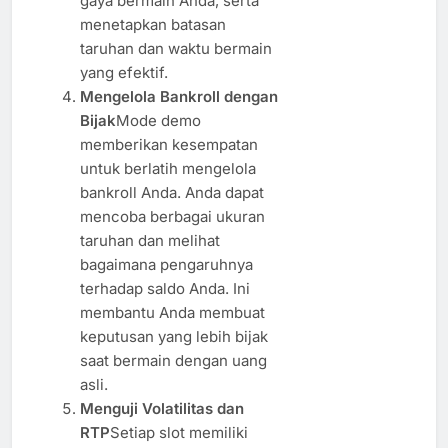
gaya bermain Anda, serta
menetapkan batasan
taruhan dan waktu bermain
yang efektif.
Mengelola Bankroll dengan
Bijak
Mode demo
memberikan kesempatan
untuk berlatih mengelola
bankroll Anda. Anda dapat
mencoba berbagai ukuran
taruhan dan melihat
bagaimana pengaruhnya
terhadap saldo Anda. Ini
membantu Anda membuat
keputusan yang lebih bijak
saat bermain dengan uang
asli.
Menguji Volatilitas dan
RTP
Setiap slot memiliki