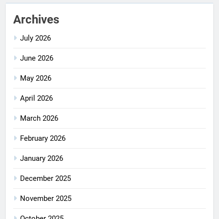
Archives
July 2026
June 2026
May 2026
April 2026
March 2026
February 2026
January 2026
December 2025
November 2025
October 2025