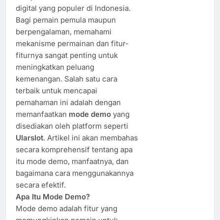
digital yang populer di Indonesia.
Bagi pemain pemula maupun
berpengalaman, memahami
mekanisme permainan dan fitur-
fiturnya sangat penting untuk
meningkatkan peluang
kemenangan. Salah satu cara
terbaik untuk mencapai
pemahaman ini adalah dengan
memanfaatkan
mode demo
yang
disediakan oleh platform seperti
Ularslot
. Artikel ini akan membahas
secara komprehensif tentang apa
itu mode demo, manfaatnya, dan
bagaimana cara menggunakannya
secara efektif.
Apa Itu Mode Demo?
Mode demo adalah fitur yang