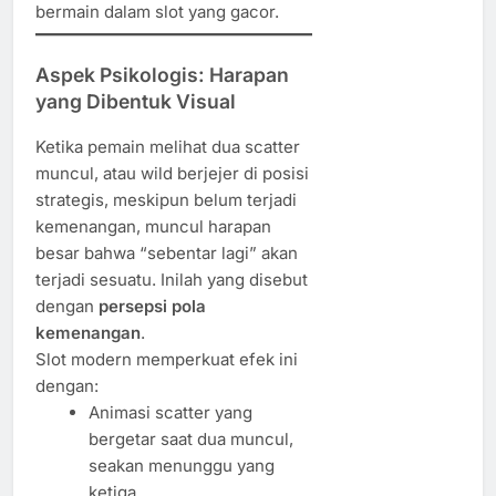
bermain dalam slot yang gacor.
Aspek Psikologis: Harapan
yang Dibentuk Visual
Ketika pemain melihat dua scatter
muncul, atau wild berjejer di posisi
strategis, meskipun belum terjadi
kemenangan, muncul harapan
besar bahwa “sebentar lagi” akan
terjadi sesuatu. Inilah yang disebut
dengan
persepsi pola
kemenangan
.
Slot modern memperkuat efek ini
dengan:
Animasi scatter yang
bergetar saat dua muncul,
seakan menunggu yang
ketiga