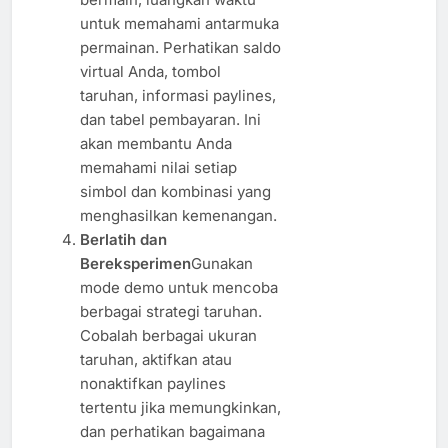
untuk memahami antarmuka
permainan. Perhatikan saldo
virtual Anda, tombol
taruhan, informasi paylines,
dan tabel pembayaran. Ini
akan membantu Anda
memahami nilai setiap
simbol dan kombinasi yang
menghasilkan kemenangan.
Berlatih dan
Bereksperimen
Gunakan
mode demo untuk mencoba
berbagai strategi taruhan.
Cobalah berbagai ukuran
taruhan, aktifkan atau
nonaktifkan paylines
tertentu jika memungkinkan,
dan perhatikan bagaimana