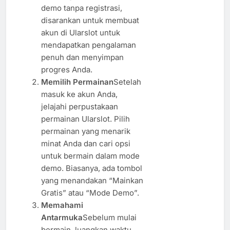
demo tanpa registrasi,
disarankan untuk membuat
akun di Ularslot untuk
mendapatkan pengalaman
penuh dan menyimpan
progres Anda.
Memilih Permainan
Setelah
masuk ke akun Anda,
jelajahi perpustakaan
permainan Ularslot. Pilih
permainan yang menarik
minat Anda dan cari opsi
untuk bermain dalam mode
demo. Biasanya, ada tombol
yang menandakan “Mainkan
Gratis” atau “Mode Demo”.
Memahami
Antarmuka
Sebelum mulai
bermain, luangkan waktu