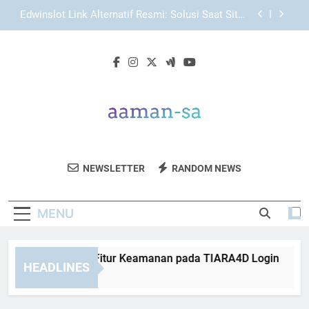
Skip
Panduan Lengkap EDWINSLOT Login untuk Akses
to
Akun yang Lebih Stabil
content
Tips Login Edwinslot agar Akun Tetap Aman
Digunakan dengan Kebiasaan Akses yang Tepat
Cara Memahami Fitur Keamanan pada TIARA4D
Login
Edwinslot Link Alternatif Resmi: Solusi Saat Situs
Utama Tidak Bisa Dibuka
Panduan Lengkap EDWINSLOT Login untuk Akses
Akun yang Lebih Stabil
Aaman SA
Dapatkan Solusi Keamanan Terkini Dari
Tips Login Edwinslot agar Akun Tetap Aman
NEWSLETTER
RANDOM NEWS
Digunakan dengan Kebiasaan Akses yang Tepat
Aaman SA. Teknologi Untuk Melindungi
Bisnis Dan Rumah Anda.
MENU
ra Memahami Fitur Keamanan pada TIARA4D Login
Edw
HEADLINES
Month Ago
1 M