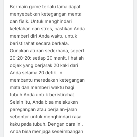
Bermain game terlalu lama dapat
menyebabkan ketegangan mental
dan fisik. Untuk menghindari
kelelahan dan stres, pastikan Anda
memberi diri Anda waktu untuk
beristirahat secara berkala.
Gunakan aturan sederhana, seperti
20-20-20: setiap 20 menit, lihatlah
objek yang berjarak 20 kaki dari
Anda selama 20 detik. Ini
membantu meredakan ketegangan
mata dan memberi waktu bagi
tubuh Anda untuk beristirahat.
Selain itu, Anda bisa melakukan
peregangan atau berjalan-jalan
sebentar untuk menghindari rasa
kaku pada tubuh. Dengan cara ini,
Anda bisa menjaga keseimbangan