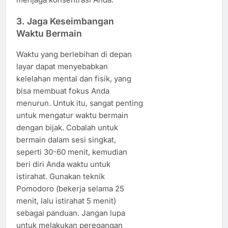
3.
Jaga Keseimbangan
Waktu Bermain
Waktu yang berlebihan di depan
layar dapat menyebabkan
kelelahan mental dan fisik, yang
bisa membuat fokus Anda
menurun. Untuk itu, sangat penting
untuk mengatur waktu bermain
dengan bijak. Cobalah untuk
bermain dalam sesi singkat,
seperti 30-60 menit, kemudian
beri diri Anda waktu untuk
istirahat. Gunakan teknik
Pomodoro (bekerja selama 25
menit, lalu istirahat 5 menit)
sebagai panduan. Jangan lupa
untuk melakukan peregangan