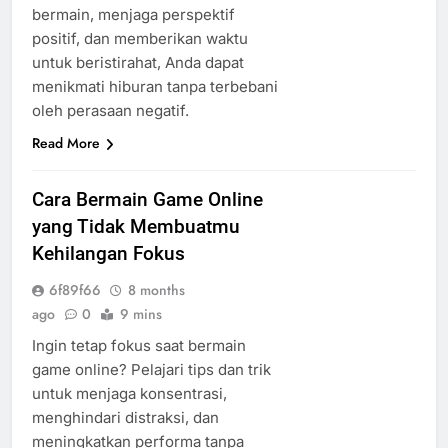
bermain, menjaga perspektif
positif, dan memberikan waktu
untuk beristirahat, Anda dapat
menikmati hiburan tanpa terbebani
oleh perasaan negatif.
Read More
Cara Bermain Game Online
yang Tidak Membuatmu
Kehilangan Fokus
6f89f66
8 months
ago
0
9 mins
Ingin tetap fokus saat bermain
game online? Pelajari tips dan trik
untuk menjaga konsentrasi,
menghindari distraksi, dan
meningkatkan performa tanpa