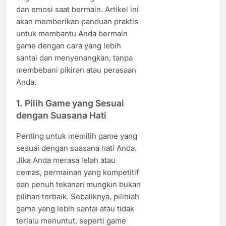
dan emosi saat bermain. Artikel ini
akan memberikan panduan praktis
untuk membantu Anda bermain
game dengan cara yang lebih
santai dan menyenangkan, tanpa
membebani pikiran atau perasaan
Anda.
1.
Pilih Game yang Sesuai
dengan Suasana Hati
Penting untuk memilih game yang
sesuai dengan suasana hati Anda.
Jika Anda merasa lelah atau
cemas, permainan yang kompetitif
dan penuh tekanan mungkin bukan
pilihan terbaik. Sebaliknya, pilihlah
game yang lebih santai atau tidak
terlalu menuntut, seperti game