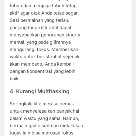
tubuh dan menjaga tubuh tetap
aktif agar otak Anda tetap segar.
Sesi permainan yang terlalu
panjang tanpa istirahat dapat
menyebabkan penurunan kinerja
mental, yang pada gilirannya
mengurangi fokus. Memberikan
waktu untuk beristirahat sejenak
akan membantu Anda kembali
dengan konsentrasi yang lebih
baik.
4.
Kurangi Multitasking
Seringkali, kita merasa cemas
untuk menyelesaikan banyak hal
dalam waktu yang sama. Namun,
bermain game sembari melakukan
tugas lain bisa merusak fokus.