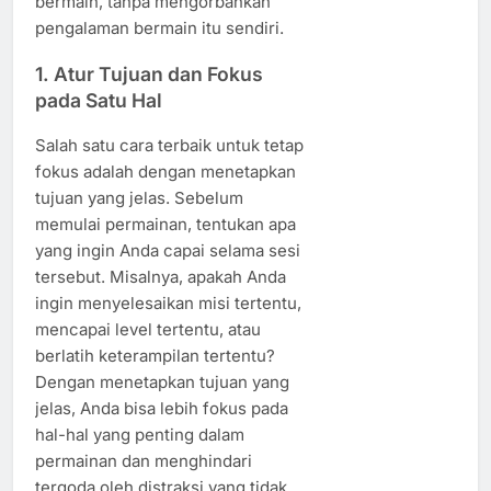
bermain, tanpa mengorbankan
pengalaman bermain itu sendiri.
1.
Atur Tujuan dan Fokus
pada Satu Hal
Salah satu cara terbaik untuk tetap
fokus adalah dengan menetapkan
tujuan yang jelas. Sebelum
memulai permainan, tentukan apa
yang ingin Anda capai selama sesi
tersebut. Misalnya, apakah Anda
ingin menyelesaikan misi tertentu,
mencapai level tertentu, atau
berlatih keterampilan tertentu?
Dengan menetapkan tujuan yang
jelas, Anda bisa lebih fokus pada
hal-hal yang penting dalam
permainan dan menghindari
tergoda oleh distraksi yang tidak