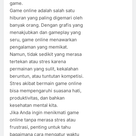
game.
Game online adalah salah satu
hiburan yang paling digemari oleh
banyak orang. Dengan grafis yang
menakjubkan dan gameplay yang
seru, game online menawarkan
pengalaman yang memikat.
Namun, tidak sedikit yang merasa
tertekan atau stres karena
permainan yang sulit, kekalahan
beruntun, atau tuntutan kompetisi.
Stres akibat bermain game online
bisa mempengaruhi suasana hati,
produktivitas, dan bahkan
kesehatan mental kita.
Jika Anda ingin menikmati game
online tanpa merasa stres atau
frustrasi, penting untuk tahu
bagaimana cara mengatur waktu