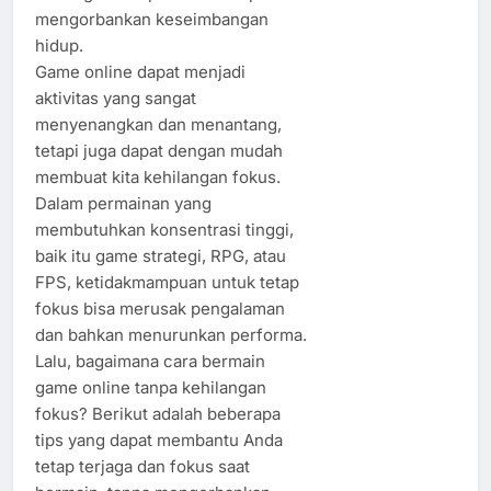
mengorbankan keseimbangan
hidup.
Game online dapat menjadi
aktivitas yang sangat
menyenangkan dan menantang,
tetapi juga dapat dengan mudah
membuat kita kehilangan fokus.
Dalam permainan yang
membutuhkan konsentrasi tinggi,
baik itu game strategi, RPG, atau
FPS, ketidakmampuan untuk tetap
fokus bisa merusak pengalaman
dan bahkan menurunkan performa.
Lalu, bagaimana cara bermain
game online tanpa kehilangan
fokus? Berikut adalah beberapa
tips yang dapat membantu Anda
tetap terjaga dan fokus saat