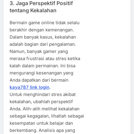
3.
Jaga Perspektif Positif
tentang Kekalahan
Bermain game online tidak selalu
berakhir dengan kemenangan.
Dalam banyak kasus, kekalahan
adalah bagian dari pengalaman.
Namun, banyak gamer yang
merasa frustrasi atau stres ketika
kalah dalam permainan. Ini bisa
mengurangi kesenangan yang
Anda dapatkan dari bermain
kaya787 link login
.
Untuk menghindari stres akibat
kekalahan, ubahlah perspektif
Anda. Alih-alih melihat kekalahan
sebagai kegagalan, lihatlah sebagai
kesempatan untuk belajar dan
berkembang. Analisis apa yang