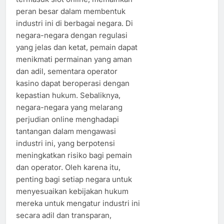
peran besar dalam membentuk
industri ini di berbagai negara. Di
negara-negara dengan regulasi
yang jelas dan ketat, pemain dapat
menikmati permainan yang aman
dan adil, sementara operator
kasino dapat beroperasi dengan
kepastian hukum. Sebaliknya,
negara-negara yang melarang
perjudian online menghadapi
tantangan dalam mengawasi
industri ini, yang berpotensi
meningkatkan risiko bagi pemain
dan operator. Oleh karena itu,
penting bagi setiap negara untuk
menyesuaikan kebijakan hukum
mereka untuk mengatur industri ini
secara adil dan transparan,