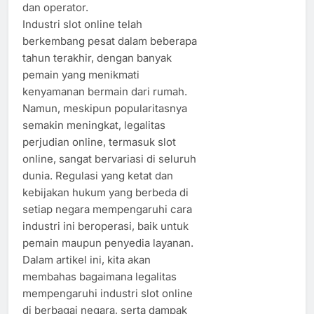
dan operator.
Industri slot online telah
berkembang pesat dalam beberapa
tahun terakhir, dengan banyak
pemain yang menikmati
kenyamanan bermain dari rumah.
Namun, meskipun popularitasnya
semakin meningkat, legalitas
perjudian online, termasuk slot
online, sangat bervariasi di seluruh
dunia. Regulasi yang ketat dan
kebijakan hukum yang berbeda di
setiap negara mempengaruhi cara
industri ini beroperasi, baik untuk
pemain maupun penyedia layanan.
Dalam artikel ini, kita akan
membahas bagaimana legalitas
mempengaruhi industri slot online
di berbagai negara, serta dampak