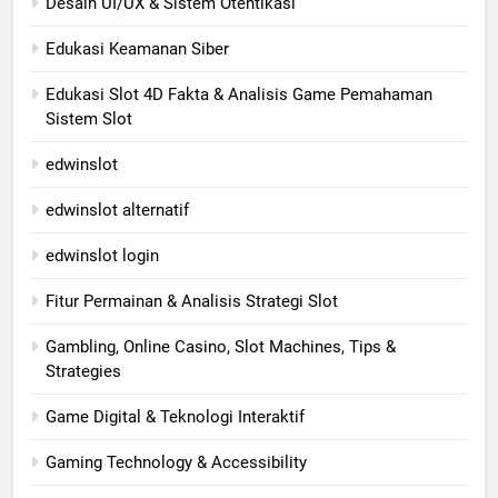
Desain UI/UX & Sistem Otentikasi
Edukasi Keamanan Siber
Edukasi Slot 4D Fakta & Analisis Game Pemahaman
Sistem Slot
edwinslot
edwinslot alternatif
edwinslot login
Fitur Permainan & Analisis Strategi Slot
Gambling, Online Casino, Slot Machines, Tips &
Strategies
Game Digital & Teknologi Interaktif
Gaming Technology & Accessibility