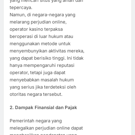
yang mencari situs yang aman dan
tepercaya.
Namun, di negara-negara yang
melarang perjudian online,
operator kasino terpaksa
beroperasi di luar hukum atau
menggunakan metode untuk
menyembunyikan aktivitas mereka,
yang dapat berisiko tinggi. Ini tidak
hanya mempengaruhi reputasi
operator, tetapi juga dapat
menyebabkan masalah hukum
yang serius jika terdeteksi oleh
otoritas negara tersebut.
2. Dampak Finansial dan Pajak
Pemerintah negara yang
melegalkan perjudian online dapat