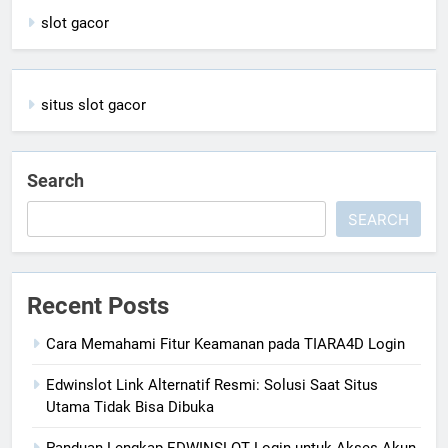
slot gacor
situs slot gacor
Search
SEARCH
Recent Posts
Cara Memahami Fitur Keamanan pada TIARA4D Login
Edwinslot Link Alternatif Resmi: Solusi Saat Situs
Utama Tidak Bisa Dibuka