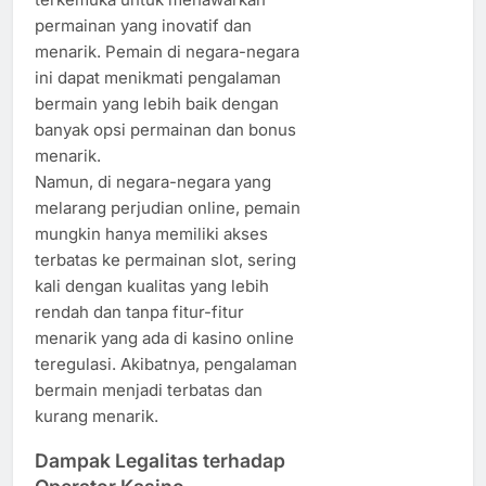
permainan yang inovatif dan
menarik. Pemain di negara-negara
ini dapat menikmati pengalaman
bermain yang lebih baik dengan
banyak opsi permainan dan bonus
menarik.
Namun, di negara-negara yang
melarang perjudian online, pemain
mungkin hanya memiliki akses
terbatas ke permainan slot, sering
kali dengan kualitas yang lebih
rendah dan tanpa fitur-fitur
menarik yang ada di kasino online
teregulasi. Akibatnya, pengalaman
bermain menjadi terbatas dan
kurang menarik.
Dampak Legalitas terhadap