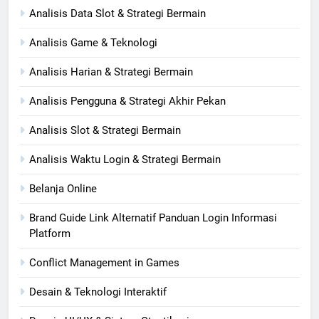
Analisis Data Slot & Strategi Bermain
Analisis Game & Teknologi
Analisis Harian & Strategi Bermain
Analisis Pengguna & Strategi Akhir Pekan
Analisis Slot & Strategi Bermain
Analisis Waktu Login & Strategi Bermain
Belanja Online
Brand Guide Link Alternatif Panduan Login Informasi
Platform
Conflict Management in Games
Desain & Teknologi Interaktif