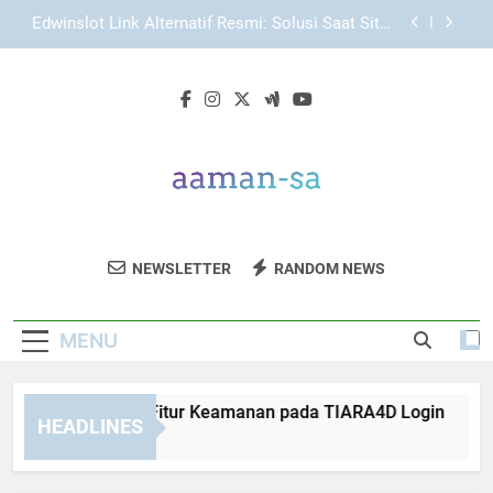
Skip
Panduan Lengkap EDWINSLOT Login untuk Akses
to
Akun yang Lebih Stabil
content
Tips Login Edwinslot agar Akun Tetap Aman
Digunakan dengan Kebiasaan Akses yang Tepat
Cara Memahami Fitur Keamanan pada TIARA4D
Login
Edwinslot Link Alternatif Resmi: Solusi Saat Situs
Utama Tidak Bisa Dibuka
Panduan Lengkap EDWINSLOT Login untuk Akses
Akun yang Lebih Stabil
Aaman SA
Dapatkan Solusi Keamanan Terkini Dari
Tips Login Edwinslot agar Akun Tetap Aman
NEWSLETTER
RANDOM NEWS
Digunakan dengan Kebiasaan Akses yang Tepat
Aaman SA. Teknologi Untuk Melindungi
Bisnis Dan Rumah Anda.
MENU
ra Memahami Fitur Keamanan pada TIARA4D Login
Edw
HEADLINES
Month Ago
1 M