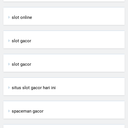
slot online
slot gacor
slot gacor
situs slot gacor hari ini
spaceman gacor