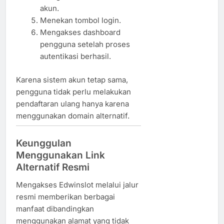
akun.
Menekan tombol login.
Mengakses dashboard
pengguna setelah proses
autentikasi berhasil.
Karena sistem akun tetap sama,
pengguna tidak perlu melakukan
pendaftaran ulang hanya karena
menggunakan domain alternatif.
Keunggulan
Menggunakan Link
Alternatif Resmi
Mengakses Edwinslot melalui jalur
resmi memberikan berbagai
manfaat dibandingkan
menggunakan alamat yang tidak