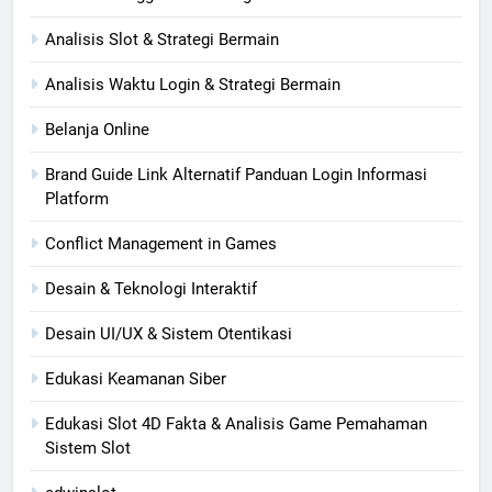
Analisis Slot & Strategi Bermain
Analisis Waktu Login & Strategi Bermain
Belanja Online
Brand Guide Link Alternatif Panduan Login Informasi
Platform
Conflict Management in Games
Desain & Teknologi Interaktif
Desain UI/UX & Sistem Otentikasi
Edukasi Keamanan Siber
Edukasi Slot 4D Fakta & Analisis Game Pemahaman
Sistem Slot