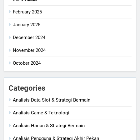
February 2025
January 2025
December 2024
November 2024
October 2024
Categories
Analisis Data Slot & Strategi Bermain
Analisis Game & Teknologi
Analisis Harian & Strategi Bermain
Analisis Pengguna & Strategi Akhir Pekan