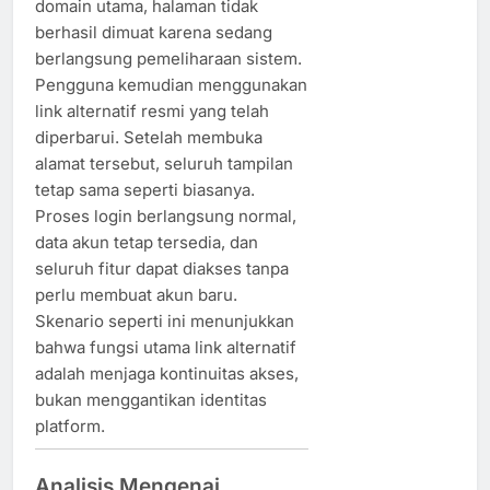
domain utama, halaman tidak
berhasil dimuat karena sedang
berlangsung pemeliharaan sistem.
Pengguna kemudian menggunakan
link alternatif resmi yang telah
diperbarui. Setelah membuka
alamat tersebut, seluruh tampilan
tetap sama seperti biasanya.
Proses login berlangsung normal,
data akun tetap tersedia, dan
seluruh fitur dapat diakses tanpa
perlu membuat akun baru.
Skenario seperti ini menunjukkan
bahwa fungsi utama link alternatif
adalah menjaga kontinuitas akses,
bukan menggantikan identitas
platform.
Analisis Mengenai