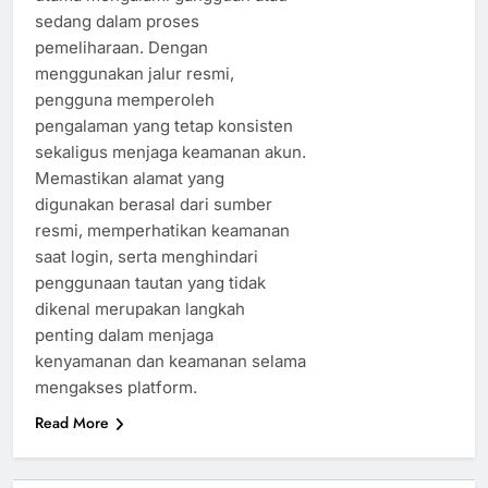
sedang dalam proses
pemeliharaan. Dengan
menggunakan jalur resmi,
pengguna memperoleh
pengalaman yang tetap konsisten
sekaligus menjaga keamanan akun.
Memastikan alamat yang
digunakan berasal dari sumber
resmi, memperhatikan keamanan
saat login, serta menghindari
penggunaan tautan yang tidak
dikenal merupakan langkah
penting dalam menjaga
kenyamanan dan keamanan selama
mengakses platform.
Read More