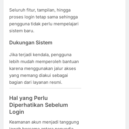
Seluruh fitur, tampilan, hingga
proses login tetap sama sehingga
pengguna tidak perlu mempelajari
sistem baru.
Dukungan Sistem
Jika terjadi kendala, pengguna
lebih mudah memperoleh bantuan
karena menggunakan jalur akses
yang memang diakui sebagai
bagian dari layanan resmi.
Hal yang Perlu
Diperhatikan Sebelum
Login
Keamanan akun menjadi tanggung
jawab bersama antara penyedia