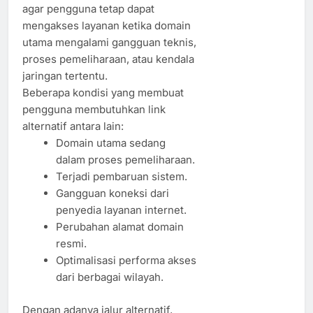
agar pengguna tetap dapat
mengakses layanan ketika domain
utama mengalami gangguan teknis,
proses pemeliharaan, atau kendala
jaringan tertentu.
Beberapa kondisi yang membuat
pengguna membutuhkan link
alternatif antara lain:
Domain utama sedang
dalam proses pemeliharaan.
Terjadi pembaruan sistem.
Gangguan koneksi dari
penyedia layanan internet.
Perubahan alamat domain
resmi.
Optimalisasi performa akses
dari berbagai wilayah.
Dengan adanya jalur alternatif,