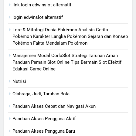
link login edwinslot alternatif
login edwinslot alternatif
Lore & Mitologi Dunia Pokémon Analisis Cerita
Pokémon Karakter Langka Pokémon Sejarah dan Konsep
Pokémon Fakta Mendalam Pokémon
Manajemen Modal CorlaSlot Strategi Taruhan Aman
Panduan Pemain Slot Online Tips Bermain Slot Efektif
Edukasi Game Online
Nutrisi
Olahraga, Judi, Taruhan Bola
Panduan Akses Cepat dan Navigasi Akun
Panduan Akses Pengguna Aktif
Panduan Akses Pengguna Baru