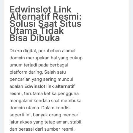
Edwinslot Link
Alternatif Resmi:
Solusi Saat Situs
Utama Tidak
Bisa Dibuka
Di era digital, perubahan alamat
domain merupakan hal yang cukup
umum terjadi pada berbagai
platform daring. Salah satu
pencarian yang sering muncul
adalah
Edwinslot link alternatif
resmi
, terutama ketika pengguna
mengalami kendala saat membuka
domain utama. Dalam kondisi
seperti ini, banyak orang mencari
jalur akses yang tetap aman, stabil,
dan berasal dari sumber resmi.