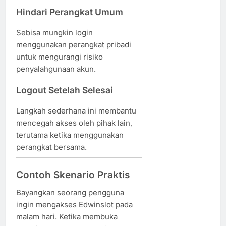
Hindari Perangkat Umum
Sebisa mungkin login
menggunakan perangkat pribadi
untuk mengurangi risiko
penyalahgunaan akun.
Logout Setelah Selesai
Langkah sederhana ini membantu
mencegah akses oleh pihak lain,
terutama ketika menggunakan
perangkat bersama.
Contoh Skenario Praktis
Bayangkan seorang pengguna
ingin mengakses Edwinslot pada
malam hari. Ketika membuka