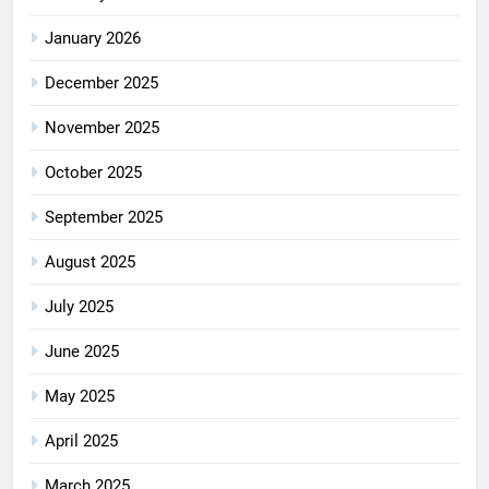
January 2026
December 2025
November 2025
October 2025
September 2025
August 2025
July 2025
June 2025
May 2025
April 2025
March 2025