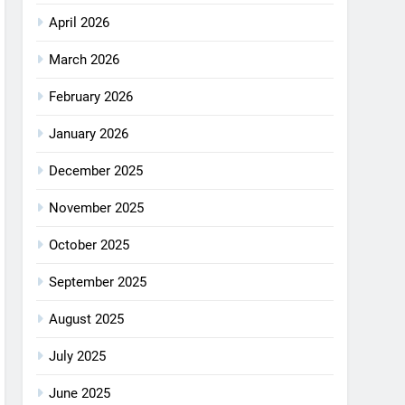
April 2026
March 2026
February 2026
January 2026
December 2025
November 2025
October 2025
September 2025
August 2025
July 2025
June 2025