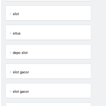
slot
situs
depo slot
slot gacor
slot gacor