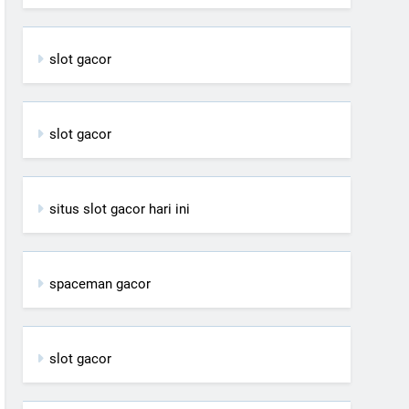
slot gacor
slot gacor
situs slot gacor hari ini
spaceman gacor
slot gacor