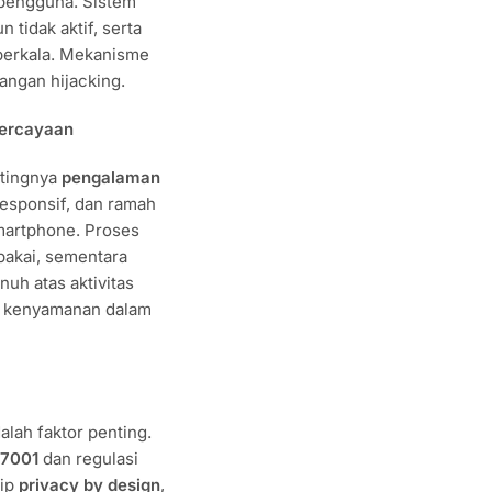
 pengguna. Sistem
 tidak aktif, serta
berkala. Mekanisme
angan hijacking.
percayaan
ntingnya
pengalaman
responsif, dan ramah
smartphone. Proses
pakai, sementara
uh atas aktivitas
us kenyamanan dalam
alah faktor penting.
27001
dan regulasi
sip
privacy by design
,