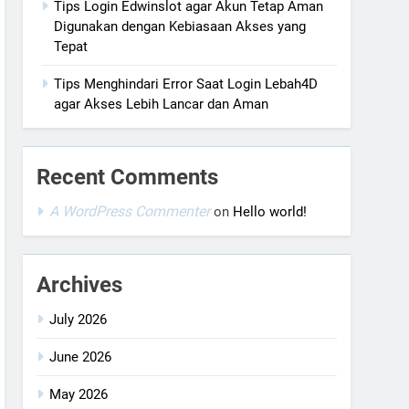
Tips Login Edwinslot agar Akun Tetap Aman
Digunakan dengan Kebiasaan Akses yang
Tepat
Tips Menghindari Error Saat Login Lebah4D
agar Akses Lebih Lancar dan Aman
Recent Comments
A WordPress Commenter
on
Hello world!
Archives
July 2026
June 2026
May 2026