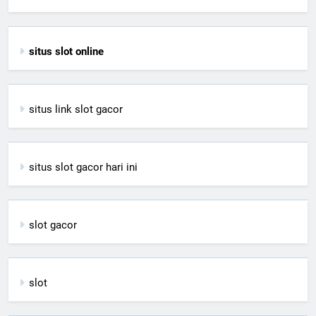
situs slot online
situs link slot gacor
situs slot gacor hari ini
slot gacor
slot