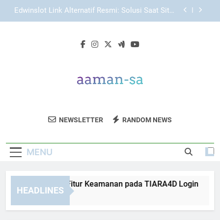
Skip
Panduan Lengkap EDWINSLOT Login untuk Akses
to
Akun yang Lebih Stabil
content
Tips Login Edwinslot agar Akun Tetap Aman
Digunakan dengan Kebiasaan Akses yang Tepat
Cara Memahami Fitur Keamanan pada TIARA4D
Login
Edwinslot Link Alternatif Resmi: Solusi Saat Situs
Utama Tidak Bisa Dibuka
Panduan Lengkap EDWINSLOT Login untuk Akses
Akun yang Lebih Stabil
Aaman SA
Dapatkan Solusi Keamanan Terkini Dari
Tips Login Edwinslot agar Akun Tetap Aman
NEWSLETTER
RANDOM NEWS
Digunakan dengan Kebiasaan Akses yang Tepat
Aaman SA. Teknologi Untuk Melindungi
Bisnis Dan Rumah Anda.
MENU
ra Memahami Fitur Keamanan pada TIARA4D Login
Edw
HEADLINES
Month Ago
1 M