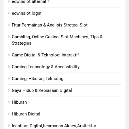
edwinslot alternatif
edwinslot login
Fitur Permainan & Analisis Strategi Slot
Gambling, Online Casino, Slot Machines, Tips &
Strategies
Game Digital & Teknologi Interaktif
Gaming Technology & Accessibility
Gaming, Hiburan, Teknologi
Gaya Hidup & Kebiasaan Digital
Hiburan
Hiburan Digital
Identitas Digital,Keamanan Akses,Arsitektur