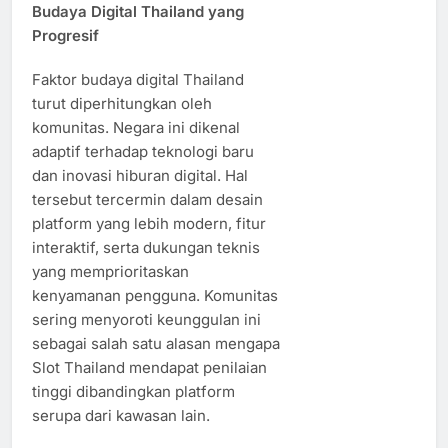
Budaya Digital Thailand yang
Progresif
Faktor budaya digital Thailand
turut diperhitungkan oleh
komunitas. Negara ini dikenal
adaptif terhadap teknologi baru
dan inovasi hiburan digital. Hal
tersebut tercermin dalam desain
platform yang lebih modern, fitur
interaktif, serta dukungan teknis
yang memprioritaskan
kenyamanan pengguna. Komunitas
sering menyoroti keunggulan ini
sebagai salah satu alasan mengapa
Slot Thailand mendapat penilaian
tinggi dibandingkan platform
serupa dari kawasan lain.