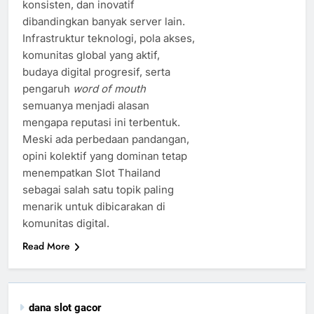
konsisten, dan inovatif
dibandingkan banyak server lain.
Infrastruktur teknologi, pola akses,
komunitas global yang aktif,
budaya digital progresif, serta
pengaruh
word of mouth
semuanya menjadi alasan
mengapa reputasi ini terbentuk.
Meski ada perbedaan pandangan,
opini kolektif yang dominan tetap
menempatkan Slot Thailand
sebagai salah satu topik paling
menarik untuk dibicarakan di
komunitas digital.
Read More
dana slot gacor