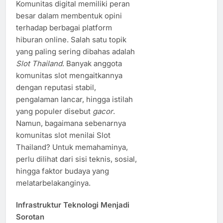
Komunitas digital memiliki peran
besar dalam membentuk opini
terhadap berbagai platform
hiburan online. Salah satu topik
yang paling sering dibahas adalah
Slot Thailand
. Banyak anggota
komunitas slot mengaitkannya
dengan reputasi stabil,
pengalaman lancar, hingga istilah
yang populer disebut
gacor
.
Namun, bagaimana sebenarnya
komunitas slot menilai Slot
Thailand? Untuk memahaminya,
perlu dilihat dari sisi teknis, sosial,
hingga faktor budaya yang
melatarbelakanginya.
Infrastruktur Teknologi Menjadi
Sorotan