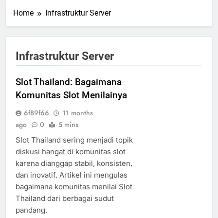
Home
Infrastruktur Server
Infrastruktur Server
Slot Thailand: Bagaimana
Komunitas Slot Menilainya
6f89f66
11 months
ago
0
5 mins
Slot Thailand sering menjadi topik
diskusi hangat di komunitas slot
karena dianggap stabil, konsisten,
dan inovatif. Artikel ini mengulas
bagaimana komunitas menilai Slot
Thailand dari berbagai sudut
pandang.