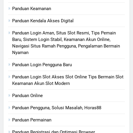
Panduan Keamanan
Panduan Kendala Akses Digital
Panduan Login Aman, Situs Slot Resmi, Tips Pemain
Baru, Sistem Login Stabil, Keamanan Akun Online,
Navigasi Situs Ramah Pengguna, Pengalaman Bermain
Nyaman
Panduan Login Pengguna Baru
Panduan Login Slot Akses Slot Online Tips Bermain Slot
Keamanan Akun Slot Modern
Panduan Online
Panduan Pengguna, Solusi Masalah, Horas88
Panduan Permainan
Panduan Registrasi dan Optimasi Browser