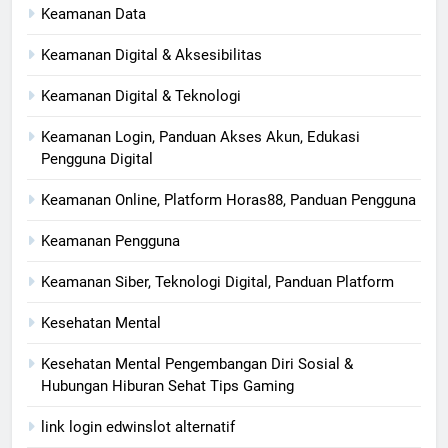
Keamanan Data
Keamanan Digital & Aksesibilitas
Keamanan Digital & Teknologi
Keamanan Login, Panduan Akses Akun, Edukasi
Pengguna Digital
Keamanan Online, Platform Horas88, Panduan Pengguna
Keamanan Pengguna
Keamanan Siber, Teknologi Digital, Panduan Platform
Kesehatan Mental
Kesehatan Mental Pengembangan Diri Sosial &
Hubungan Hiburan Sehat Tips Gaming
link login edwinslot alternatif