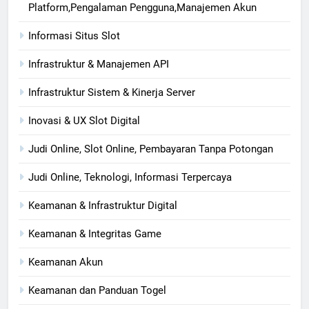
Platform,Pengalaman Pengguna,Manajemen Akun
Informasi Situs Slot
Infrastruktur & Manajemen API
Infrastruktur Sistem & Kinerja Server
Inovasi & UX Slot Digital
Judi Online, Slot Online, Pembayaran Tanpa Potongan
Judi Online, Teknologi, Informasi Terpercaya
Keamanan & Infrastruktur Digital
Keamanan & Integritas Game
Keamanan Akun
Keamanan dan Panduan Togel