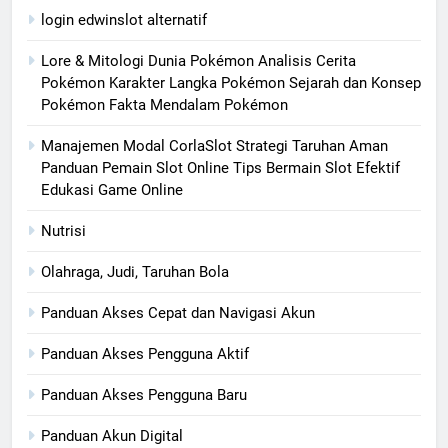
login edwinslot alternatif
Lore & Mitologi Dunia Pokémon Analisis Cerita
Pokémon Karakter Langka Pokémon Sejarah dan Konsep
Pokémon Fakta Mendalam Pokémon
Manajemen Modal CorlaSlot Strategi Taruhan Aman
Panduan Pemain Slot Online Tips Bermain Slot Efektif
Edukasi Game Online
Nutrisi
Olahraga, Judi, Taruhan Bola
Panduan Akses Cepat dan Navigasi Akun
Panduan Akses Pengguna Aktif
Panduan Akses Pengguna Baru
Panduan Akun Digital