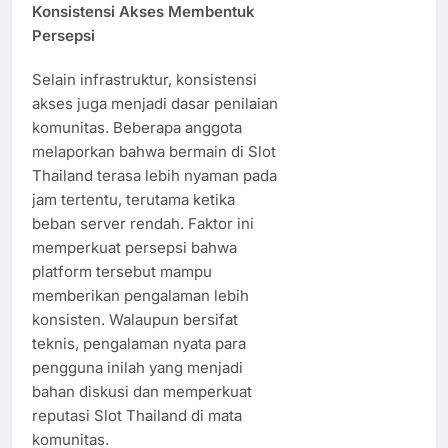
Konsistensi Akses Membentuk
Persepsi
Selain infrastruktur, konsistensi
akses juga menjadi dasar penilaian
komunitas. Beberapa anggota
melaporkan bahwa bermain di Slot
Thailand terasa lebih nyaman pada
jam tertentu, terutama ketika
beban server rendah. Faktor ini
memperkuat persepsi bahwa
platform tersebut mampu
memberikan pengalaman lebih
konsisten. Walaupun bersifat
teknis, pengalaman nyata para
pengguna inilah yang menjadi
bahan diskusi dan memperkuat
reputasi Slot Thailand di mata
komunitas.