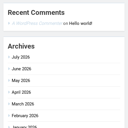
Recent Comments
A WordPress Commenter
on
Hello world!
Archives
July 2026
June 2026
May 2026
April 2026
March 2026
February 2026
January 2026