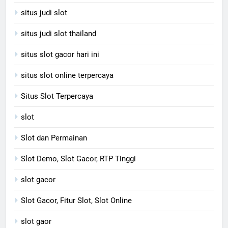
situs judi slot
situs judi slot thailand
situs slot gacor hari ini
situs slot online terpercaya
Situs Slot Terpercaya
slot
Slot dan Permainan
Slot Demo, Slot Gacor, RTP Tinggi
slot gacor
Slot Gacor, Fitur Slot, Slot Online
slot gaor