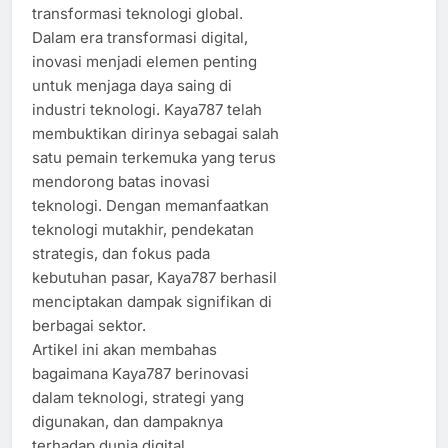
transformasi teknologi global.
Dalam era transformasi digital,
inovasi menjadi elemen penting
untuk menjaga daya saing di
industri teknologi. Kaya787 telah
membuktikan dirinya sebagai salah
satu pemain terkemuka yang terus
mendorong batas inovasi
teknologi. Dengan memanfaatkan
teknologi mutakhir, pendekatan
strategis, dan fokus pada
kebutuhan pasar, Kaya787 berhasil
menciptakan dampak signifikan di
berbagai sektor.
Artikel ini akan membahas
bagaimana Kaya787 berinovasi
dalam teknologi, strategi yang
digunakan, dan dampaknya
terhadap dunia digital.