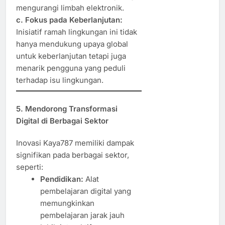
mengurangi limbah elektronik.
c. Fokus pada Keberlanjutan:
Inisiatif ramah lingkungan ini tidak
hanya mendukung upaya global
untuk keberlanjutan tetapi juga
menarik pengguna yang peduli
terhadap isu lingkungan.
5. Mendorong Transformasi
Digital di Berbagai Sektor
Inovasi Kaya787 memiliki dampak
signifikan pada berbagai sektor,
seperti:
Pendidikan:
Alat
pembelajaran digital yang
memungkinkan
pembelajaran jarak jauh