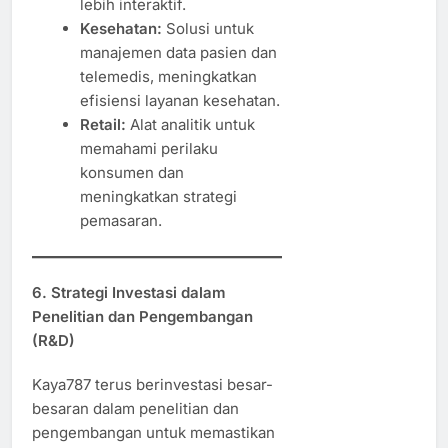
lebih interaktif.
Kesehatan:
Solusi untuk
manajemen data pasien dan
telemedis, meningkatkan
efisiensi layanan kesehatan.
Retail:
Alat analitik untuk
memahami perilaku
konsumen dan
meningkatkan strategi
pemasaran.
6. Strategi Investasi dalam
Penelitian dan Pengembangan
(R&D)
Kaya787 terus berinvestasi besar-
besaran dalam penelitian dan
pengembangan untuk memastikan