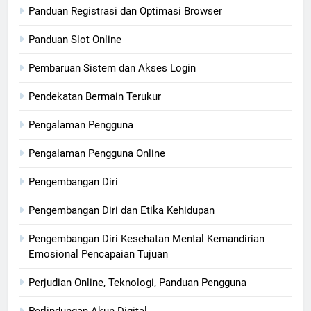
Panduan Registrasi dan Optimasi Browser
Panduan Slot Online
Pembaruan Sistem dan Akses Login
Pendekatan Bermain Terukur
Pengalaman Pengguna
Pengalaman Pengguna Online
Pengembangan Diri
Pengembangan Diri dan Etika Kehidupan
Pengembangan Diri Kesehatan Mental Kemandirian
Emosional Pencapaian Tujuan
Perjudian Online, Teknologi, Panduan Pengguna