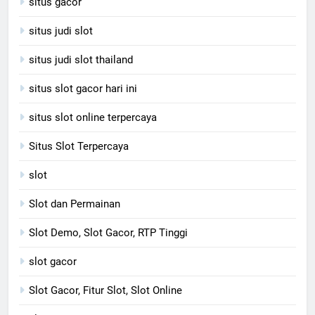
situs gacor
situs judi slot
situs judi slot thailand
situs slot gacor hari ini
situs slot online terpercaya
Situs Slot Terpercaya
slot
Slot dan Permainan
Slot Demo, Slot Gacor, RTP Tinggi
slot gacor
Slot Gacor, Fitur Slot, Slot Online