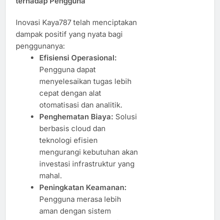
terhadap Pengguna
Inovasi Kaya787 telah menciptakan
dampak positif yang nyata bagi
penggunanya:
Efisiensi Operasional:
Pengguna dapat
menyelesaikan tugas lebih
cepat dengan alat
otomatisasi dan analitik.
Penghematan Biaya:
Solusi
berbasis cloud dan
teknologi efisien
mengurangi kebutuhan akan
investasi infrastruktur yang
mahal.
Peningkatan Keamanan:
Pengguna merasa lebih
aman dengan sistem