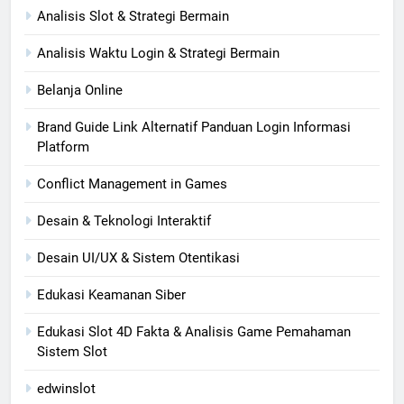
Analisis Slot & Strategi Bermain
Analisis Waktu Login & Strategi Bermain
Belanja Online
Brand Guide Link Alternatif Panduan Login Informasi
Platform
Conflict Management in Games
Desain & Teknologi Interaktif
Desain UI/UX & Sistem Otentikasi
Edukasi Keamanan Siber
Edukasi Slot 4D Fakta & Analisis Game Pemahaman
Sistem Slot
edwinslot