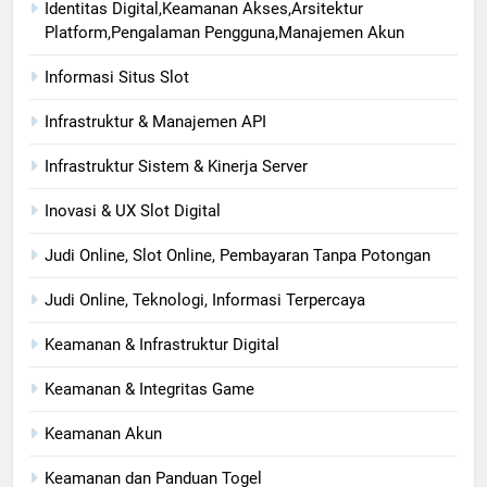
Identitas Digital,Keamanan Akses,Arsitektur
Platform,Pengalaman Pengguna,Manajemen Akun
Informasi Situs Slot
Infrastruktur & Manajemen API
Infrastruktur Sistem & Kinerja Server
Inovasi & UX Slot Digital
Judi Online, Slot Online, Pembayaran Tanpa Potongan
Judi Online, Teknologi, Informasi Terpercaya
Keamanan & Infrastruktur Digital
Keamanan & Integritas Game
Keamanan Akun
Keamanan dan Panduan Togel