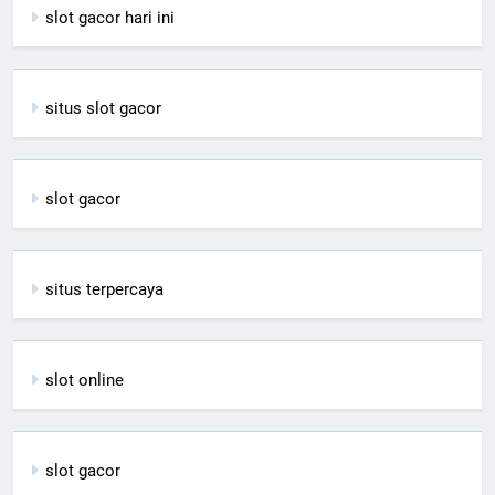
slot gacor hari ini
situs slot gacor
slot gacor
situs terpercaya
slot online
slot gacor