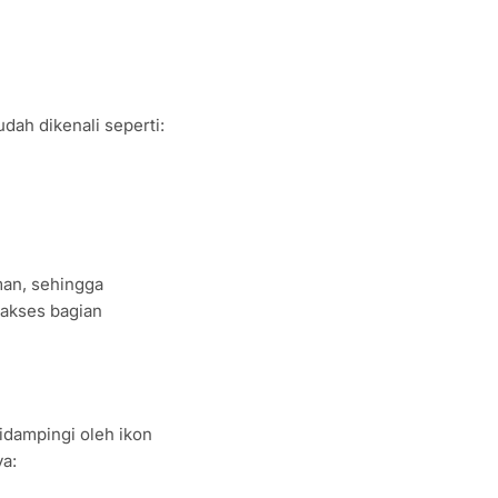
ah dikenali seperti:
man, sehingga
gakses bagian
didampingi oleh ikon
a: