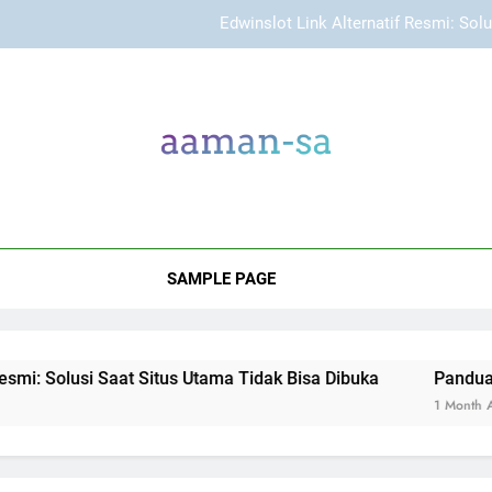
Edwinslot Link Alternatif Resmi: Sol
Panduan Lengkap EDWINSLOT Login
Tips Login Edwinslot agar Akun Tetap Aman Digunak
Cara Memahami
man SA
Edwinslot Link Alternatif Resmi: Sol
Solusi Keamanan Terkini Dari Aaman SA. Teknologi Untuk Meli
Panduan Lengkap EDWINSLOT Login
SAMPLE PAGE
Tips Login Edwinslot agar Akun Tetap Aman Digunak
i Saat Situs Utama Tidak Bisa Dibuka
Panduan Lengkap E
1 Month Ago