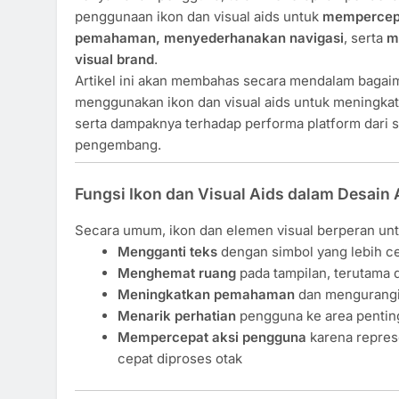
penggunaan ikon dan visual aids untuk
mempercep
pemahaman, menyederhanakan navigasi
, serta
m
visual brand
.
Artikel ini akan membahas secara mendalam baga
menggunakan ikon dan visual aids untuk meningkatka
serta dampaknya terhadap performa platform dari
pengembang.
Fungsi Ikon dan Visual Aids dalam Desain
Secara umum, ikon dan elemen visual berperan unt
Mengganti teks
dengan simbol yang lebih ce
Menghemat ruang
pada tampilan, terutama 
Meningkatkan pemahaman
dan mengurangi
Menarik perhatian
pengguna ke area pentin
Mempercepat aksi pengguna
karena represe
cepat diproses otak