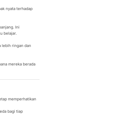
ak nyata terhadap
anjang. Ini
 belajar.
a lebih ringan dan
mana mereka berada
tetap memperhatikan
beda bagi tiap