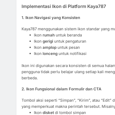
Implementasi Ikon di Platform Kaya787
1.
Ikon Navigasi yang Konsisten
Kaya787 menggunakan sistem ikon standar yang mud
Ikon
rumah
untuk beranda
Ikon
gerigi
untuk pengaturan
Ikon
amplop
untuk pesan
Ikon
lonceng
untuk notifikasi
Ikon ini digunakan secara konsisten di semua hala
pengguna tidak perlu belajar ulang setiap kali men
berbeda.
2.
Ikon Fungsional dalam Formulir dan CTA
Tombol aksi seperti “Simpan”, “Kirim”, atau “Edit” 
yang memperkuat makna perintah tersebut. Misalny
Ikon
disket
di tombol simpan