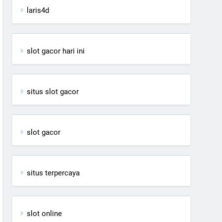
laris4d
slot gacor hari ini
situs slot gacor
slot gacor
situs terpercaya
slot online