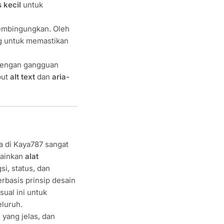
s kecil
untuk
membingungkan. Oleh
ng untuk memastikan
dengan gangguan
but
alt text
dan
aria-
a di Kaya787 sangat
lainkan
alat
i, status, dan
rbasis prinsip desain
ual ini untuk
luruh.
 yang jelas, dan