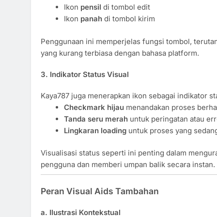
Ikon
pensil
di tombol edit
Ikon
panah
di tombol kirim
Penggunaan ini memperjelas fungsi tombol, terut
yang kurang terbiasa dengan bahasa platform.
3.
Indikator Status Visual
Kaya787 juga menerapkan ikon sebagai indikator st
Checkmark hijau
menandakan proses berhas
Tanda seru merah
untuk peringatan atau err
Lingkaran loading
untuk proses yang sedan
Visualisasi status seperti ini penting dalam meng
pengguna dan memberi umpan balik secara instan.
Peran Visual Aids Tambahan
a.
Ilustrasi Kontekstual