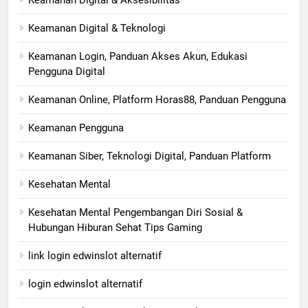
Keamanan Digital & Teknologi
Keamanan Login, Panduan Akses Akun, Edukasi
Pengguna Digital
Keamanan Online, Platform Horas88, Panduan Pengguna
Keamanan Pengguna
Keamanan Siber, Teknologi Digital, Panduan Platform
Kesehatan Mental
Kesehatan Mental Pengembangan Diri Sosial &
Hubungan Hiburan Sehat Tips Gaming
link login edwinslot alternatif
login edwinslot alternatif