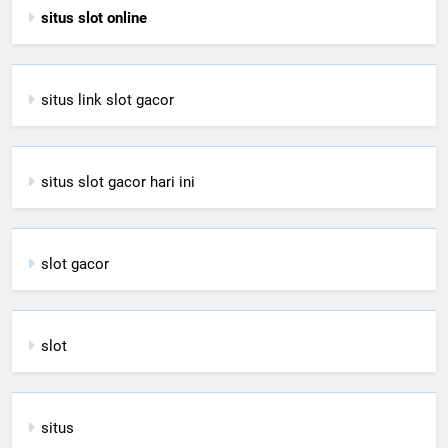
situs slot online
situs link slot gacor
situs slot gacor hari ini
slot gacor
slot
situs