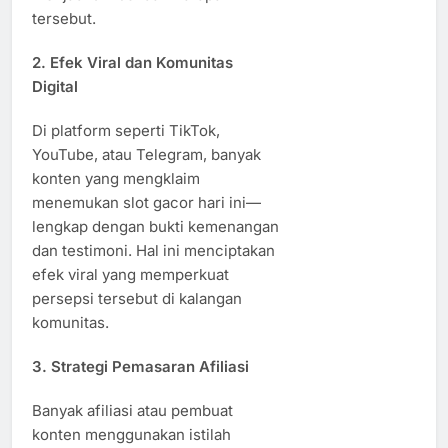
tersebut.
2.
Efek Viral dan Komunitas
Digital
Di platform seperti TikTok,
YouTube, atau Telegram, banyak
konten yang mengklaim
menemukan slot gacor hari ini—
lengkap dengan bukti kemenangan
dan testimoni. Hal ini menciptakan
efek viral yang memperkuat
persepsi tersebut di kalangan
komunitas.
3.
Strategi Pemasaran Afiliasi
Banyak afiliasi atau pembuat
konten menggunakan istilah