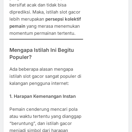
bersifat acak dan tidak bisa
diprediksi. Maka, istilah slot gacor
lebih merupakan
persepsi kolektif
pemain
yang merasa menemukan
momentum permainan tertentu.
Mengapa Istilah Ini Begitu
Populer?
Ada beberapa alasan mengapa
istilah slot gacor sangat populer di
kalangan pengguna internet:
1.
Harapan Kemenangan Instan
Pemain cenderung mencari pola
atau waktu tertentu yang dianggap
“beruntung”, dan istilah gacor
menjadi simbol dari harapan