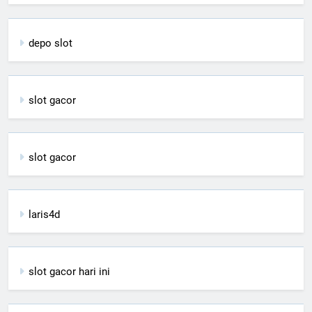
depo slot
slot gacor
slot gacor
laris4d
slot gacor hari ini