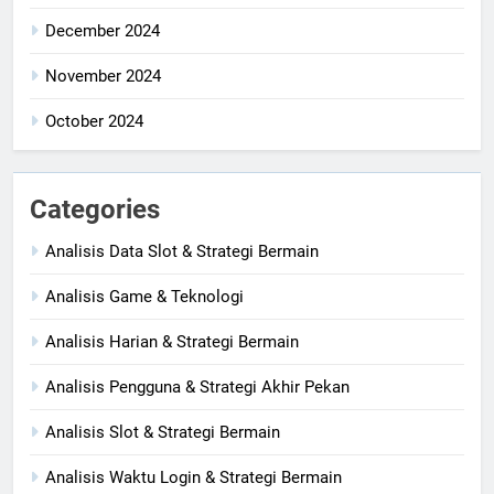
December 2024
November 2024
October 2024
Categories
Analisis Data Slot & Strategi Bermain
Analisis Game & Teknologi
Analisis Harian & Strategi Bermain
Analisis Pengguna & Strategi Akhir Pekan
Analisis Slot & Strategi Bermain
Analisis Waktu Login & Strategi Bermain