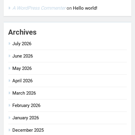
A WordPress Commenter
on
Hello world!
Archives
July 2026
June 2026
May 2026
April 2026
March 2026
February 2026
January 2026
December 2025