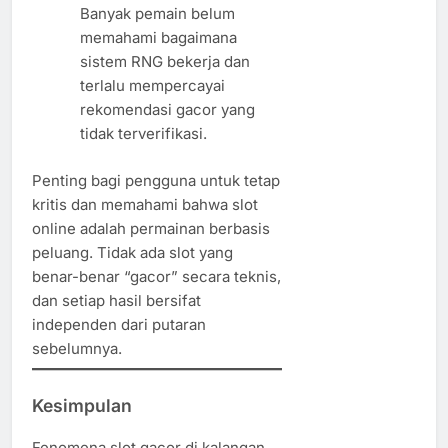
Banyak pemain belum
memahami bagaimana
sistem RNG bekerja dan
terlalu mempercayai
rekomendasi gacor yang
tidak terverifikasi.
Penting bagi pengguna untuk tetap
kritis dan memahami bahwa slot
online adalah permainan berbasis
peluang. Tidak ada slot yang
benar-benar “gacor” secara teknis,
dan setiap hasil bersifat
independen dari putaran
sebelumnya.
Kesimpulan
Fenomena slot gacor di kalangan