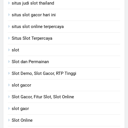
situs judi slot thailand
situs slot gacor hari ini
situs slot online terpercaya
Situs Slot Terpercaya
slot
Slot dan Permainan
Slot Demo, Slot Gacor, RTP Tinggi
slot gacor
Slot Gacor, Fitur Slot, Slot Online
slot gaor
Slot Online