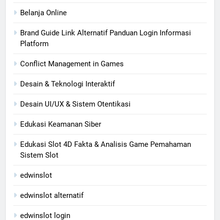
Belanja Online
Brand Guide Link Alternatif Panduan Login Informasi
Platform
Conflict Management in Games
Desain & Teknologi Interaktif
Desain UI/UX & Sistem Otentikasi
Edukasi Keamanan Siber
Edukasi Slot 4D Fakta & Analisis Game Pemahaman
Sistem Slot
edwinslot
edwinslot alternatif
edwinslot login