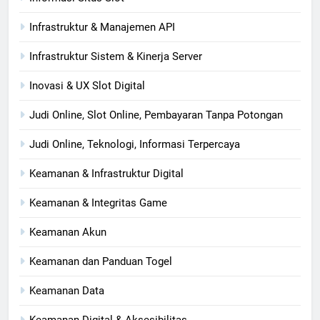
Infrastruktur & Manajemen API
Infrastruktur Sistem & Kinerja Server
Inovasi & UX Slot Digital
Judi Online, Slot Online, Pembayaran Tanpa Potongan
Judi Online, Teknologi, Informasi Terpercaya
Keamanan & Infrastruktur Digital
Keamanan & Integritas Game
Keamanan Akun
Keamanan dan Panduan Togel
Keamanan Data
Keamanan Digital & Aksesibilitas