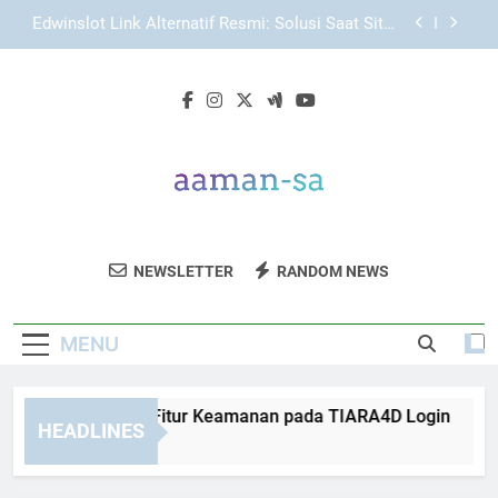
Skip
Panduan Lengkap EDWINSLOT Login untuk Akses
to
Akun yang Lebih Stabil
content
Tips Login Edwinslot agar Akun Tetap Aman
Digunakan dengan Kebiasaan Akses yang Tepat
Cara Memahami Fitur Keamanan pada TIARA4D
Login
Edwinslot Link Alternatif Resmi: Solusi Saat Situs
Utama Tidak Bisa Dibuka
Panduan Lengkap EDWINSLOT Login untuk Akses
Akun yang Lebih Stabil
Aaman SA
Dapatkan Solusi Keamanan Terkini Dari
Tips Login Edwinslot agar Akun Tetap Aman
NEWSLETTER
RANDOM NEWS
Digunakan dengan Kebiasaan Akses yang Tepat
Aaman SA. Teknologi Untuk Melindungi
Bisnis Dan Rumah Anda.
MENU
ara Memahami Fitur Keamanan pada TIARA4D Login
Ed
HEADLINES
Month Ago
1 M