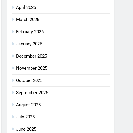
April 2026
March 2026
February 2026
January 2026
December 2025
November 2025
October 2025
September 2025
August 2025
July 2025
June 2025