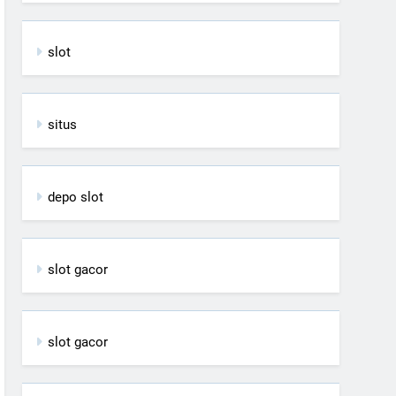
slot
situs
depo slot
slot gacor
slot gacor