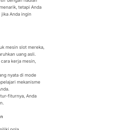
sif dengan hadiah
menarik, tetapi Anda
 jika Anda ingin
k mesin slot mereka,
uhkan uang asli.
cara kerja mesin,
ng nyata di mode
mpelajari mekanisme
Anda.
ur-fiturnya, Anda
n.
an
liki pola