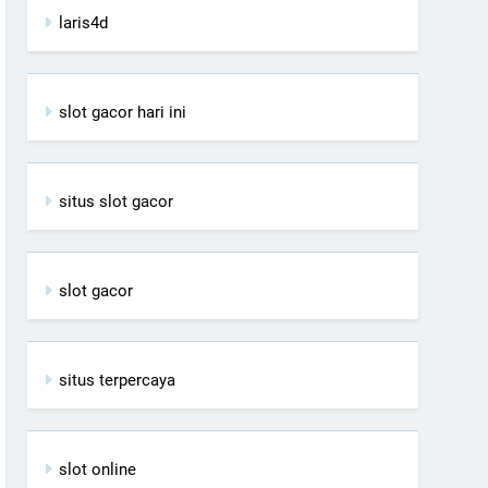
laris4d
slot gacor hari ini
situs slot gacor
slot gacor
situs terpercaya
slot online