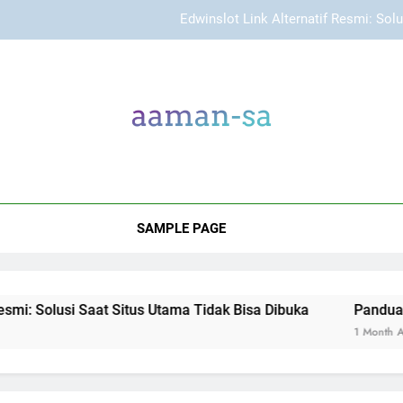
Edwinslot Link Alternatif Resmi: Sol
Panduan Lengkap EDWINSLOT Login
Tips Login Edwinslot agar Akun Tetap Aman Digunak
Cara Memahami
man SA
Edwinslot Link Alternatif Resmi: Sol
Solusi Keamanan Terkini Dari Aaman SA. Teknologi Untuk Meli
Panduan Lengkap EDWINSLOT Login
SAMPLE PAGE
Tips Login Edwinslot agar Akun Tetap Aman Digunak
 Saat Situs Utama Tidak Bisa Dibuka
Panduan Lengkap ED
1 Month Ago