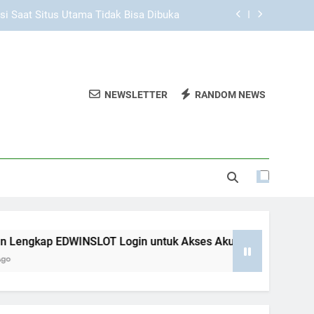
usi Saat Situs Utama Tidak Bisa Dibuka
 untuk Akses Akun yang Lebih Stabil
an dengan Kebiasaan Akses yang Tepat
NEWSLETTER
RANDOM NEWS
 Fitur Keamanan pada TIARA4D Login
usi Saat Situs Utama Tidak Bisa Dibuka
ndungi Bisnis Dan Rumah Anda.
 untuk Akses Akun yang Lebih Stabil
an dengan Kebiasaan Akses yang Tepat
WINSLOT Login untuk Akses Akun yang Lebih Stabil
Ti
2 