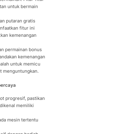
tan untuk bermain
an putaran gratis
faatkan fitur ini
tkan kemenangan
an permainan bonus
gandakan kemenangan
balah untuk memicu
gat menguntungkan.
percaya
t progresif, pastikan
dikenal memiliki
ada mesin tertentu