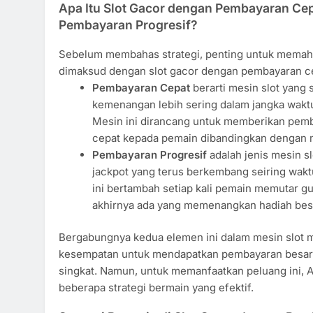
Apa Itu Slot Gacor dengan Pembayaran Ce
Pembayaran Progresif?
Sebelum membahas strategi, penting untuk memah
dimaksud dengan slot gacor dengan pembayaran ce
Pembayaran Cepat
berarti mesin slot yang
kemenangan lebih sering dalam jangka waktu
Mesin ini dirancang untuk memberikan pemb
cepat kepada pemain dibandingkan dengan me
Pembayaran Progresif
adalah jenis mesin sl
jackpot yang terus berkembang seiring wakt
ini bertambah setiap kali pemain memutar g
akhirnya ada yang memenangkan hadiah besa
Bergabungnya kedua elemen ini dalam mesin slot
kesempatan untuk mendapatkan pembayaran besar d
singkat. Namun, untuk memanfaatkan peluang ini, 
beberapa strategi bermain yang efektif.