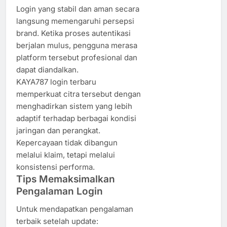
Login yang stabil dan aman secara
langsung memengaruhi persepsi
brand. Ketika proses autentikasi
berjalan mulus, pengguna merasa
platform tersebut profesional dan
dapat diandalkan.
KAYA787 login terbaru
memperkuat citra tersebut dengan
menghadirkan sistem yang lebih
adaptif terhadap berbagai kondisi
jaringan dan perangkat.
Kepercayaan tidak dibangun
melalui klaim, tetapi melalui
konsistensi performa.
Tips Memaksimalkan
Pengalaman Login
Untuk mendapatkan pengalaman
terbaik setelah update: