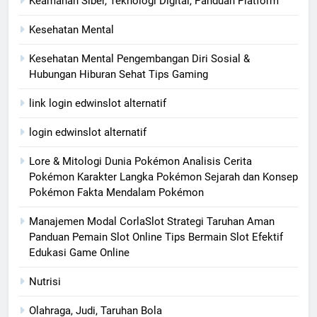
Keamanan Siber, Teknologi Digital, Panduan Platform
Kesehatan Mental
Kesehatan Mental Pengembangan Diri Sosial &
Hubungan Hiburan Sehat Tips Gaming
link login edwinslot alternatif
login edwinslot alternatif
Lore & Mitologi Dunia Pokémon Analisis Cerita
Pokémon Karakter Langka Pokémon Sejarah dan Konsep
Pokémon Fakta Mendalam Pokémon
Manajemen Modal CorlaSlot Strategi Taruhan Aman
Panduan Pemain Slot Online Tips Bermain Slot Efektif
Edukasi Game Online
Nutrisi
Olahraga, Judi, Taruhan Bola