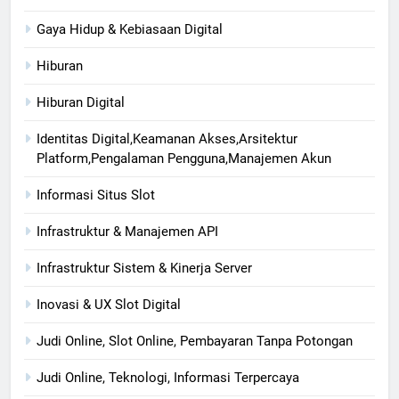
Gaya Hidup & Kebiasaan Digital
Hiburan
Hiburan Digital
Identitas Digital,Keamanan Akses,Arsitektur
Platform,Pengalaman Pengguna,Manajemen Akun
Informasi Situs Slot
Infrastruktur & Manajemen API
Infrastruktur Sistem & Kinerja Server
Inovasi & UX Slot Digital
Judi Online, Slot Online, Pembayaran Tanpa Potongan
Judi Online, Teknologi, Informasi Terpercaya