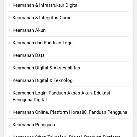
Keamanan & Infrastruktur Digital
Keamanan & Integritas Game
Keamanan Akun
Keamanan dan Panduan Togel
Keamanan Data
Keamanan Digital & Aksesibilitas
Keamanan Digital & Teknologi
Keamanan Login, Panduan Akses Akun, Edukasi
Pengguna Digital
Keamanan Online, Platform Horas88, Panduan Pengguna
Keamanan Pengguna