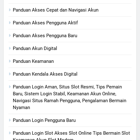
Panduan Akses Cepat dan Navigasi Akun
Panduan Akses Pengguna Aktif
Panduan Akses Pengguna Baru
Panduan Akun Digital
Panduan Keamanan
Panduan Kendala Akses Digital
Panduan Login Aman, Situs Slot Resmi, Tips Pemain
Baru, Sistem Login Stabil, Keamanan Akun Online,
Navigasi Situs Ramah Pengguna, Pengalaman Bermain
Nyaman
Panduan Login Pengguna Baru
Panduan Login Slot Akses Slot Online Tips Bermain Slot