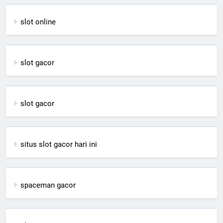
slot online
slot gacor
slot gacor
situs slot gacor hari ini
spaceman gacor