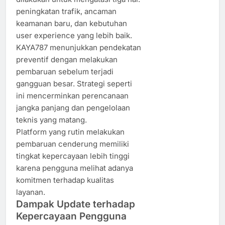
peningkatan trafik, ancaman
keamanan baru, dan kebutuhan
user experience yang lebih baik.
KAYA787 menunjukkan pendekatan
preventif dengan melakukan
pembaruan sebelum terjadi
gangguan besar. Strategi seperti
ini mencerminkan perencanaan
jangka panjang dan pengelolaan
teknis yang matang.
Platform yang rutin melakukan
pembaruan cenderung memiliki
tingkat kepercayaan lebih tinggi
karena pengguna melihat adanya
komitmen terhadap kualitas
layanan.
Dampak Update terhadap
Kepercayaan Pengguna