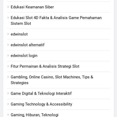
Edukasi Keamanan Siber
Edukasi Slot 4D Fakta & Analisis Game Pemahaman
Sistem Slot
edwinslot
edwinslot alternatif
edwinslot login
Fitur Permainan & Analisis Strategi Slot
Gambling, Online Casino, Slot Machines, Tips &
Strategies
Game Digital & Teknologi Interaktif
Gaming Technology & Accessibility
Gaming, Hiburan, Teknologi