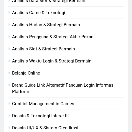
Analisis Data Slot & Strategi Bermain
Analisis Game & Teknologi
Analisis Harian & Strategi Bermain
Analisis Pengguna & Strategi Akhir Pekan
Analisis Slot & Strategi Bermain
Analisis Waktu Login & Strategi Bermain
Belanja Online
Brand Guide Link Alternatif Panduan Login Informasi
Platform
Conflict Management in Games
Desain & Teknologi Interaktif
Desain UI/UX & Sistem Otentikasi