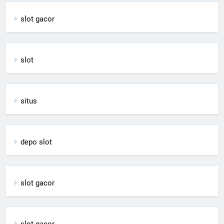
slot gacor
slot
situs
depo slot
slot gacor