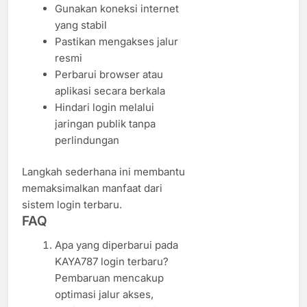
Gunakan koneksi internet
yang stabil
Pastikan mengakses jalur
resmi
Perbarui browser atau
aplikasi secara berkala
Hindari login melalui
jaringan publik tanpa
perlindungan
Langkah sederhana ini membantu
memaksimalkan manfaat dari
sistem login terbaru.
FAQ
Apa yang diperbarui pada
KAYA787 login terbaru?
Pembaruan mencakup
optimasi jalur akses,