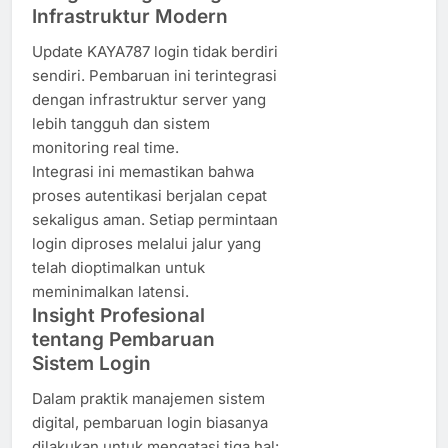
Infrastruktur Modern
Update KAYA787 login tidak berdiri
sendiri. Pembaruan ini terintegrasi
dengan infrastruktur server yang
lebih tangguh dan sistem
monitoring real time.
Integrasi ini memastikan bahwa
proses autentikasi berjalan cepat
sekaligus aman. Setiap permintaan
login diproses melalui jalur yang
telah dioptimalkan untuk
meminimalkan latensi.
Insight Profesional
tentang Pembaruan
Sistem Login
Dalam praktik manajemen sistem
digital, pembaruan login biasanya
dilakukan untuk mengatasi tiga hal: