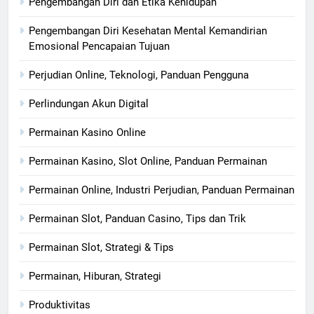
Pengembangan Diri dan Etika Kehidupan
Pengembangan Diri Kesehatan Mental Kemandirian
Emosional Pencapaian Tujuan
Perjudian Online, Teknologi, Panduan Pengguna
Perlindungan Akun Digital
Permainan Kasino Online
Permainan Kasino, Slot Online, Panduan Permainan
Permainan Online, Industri Perjudian, Panduan Permainan
Permainan Slot, Panduan Casino, Tips dan Trik
Permainan Slot, Strategi & Tips
Permainan, Hiburan, Strategi
Produktivitas