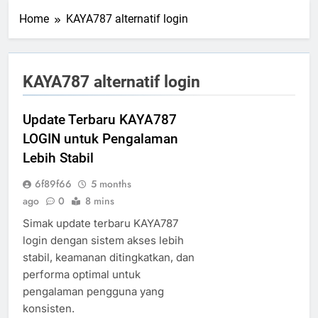
Home
KAYA787 alternatif login
KAYA787 alternatif login
Update Terbaru KAYA787
LOGIN untuk Pengalaman
Lebih Stabil
6f89f66
5 months
ago
0
8 mins
Simak update terbaru KAYA787
login dengan sistem akses lebih
stabil, keamanan ditingkatkan, dan
performa optimal untuk
pengalaman pengguna yang
konsisten.