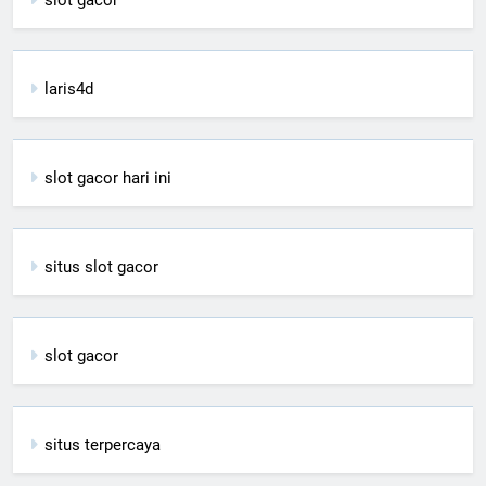
slot gacor
laris4d
slot gacor hari ini
situs slot gacor
slot gacor
situs terpercaya