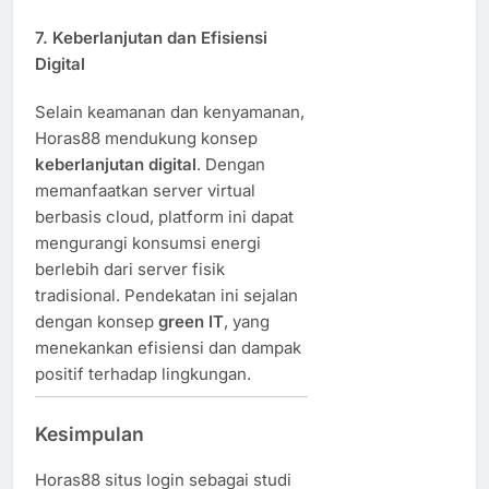
7. Keberlanjutan dan Efisiensi
Digital
Selain keamanan dan kenyamanan,
Horas88 mendukung konsep
keberlanjutan digital
. Dengan
memanfaatkan server virtual
berbasis cloud, platform ini dapat
mengurangi konsumsi energi
berlebih dari server fisik
tradisional. Pendekatan ini sejalan
dengan konsep
green IT
, yang
menekankan efisiensi dan dampak
positif terhadap lingkungan.
Kesimpulan
Horas88 situs login sebagai studi