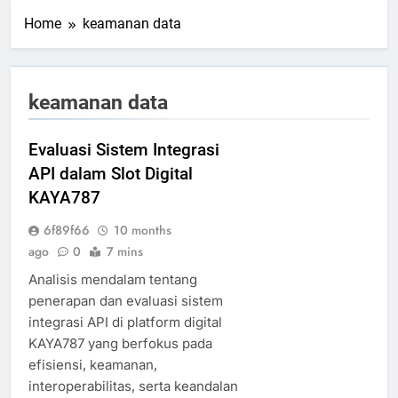
Home
keamanan data
keamanan data
Evaluasi Sistem Integrasi
API dalam Slot Digital
KAYA787
6f89f66
10 months
ago
0
7 mins
Analisis mendalam tentang
penerapan dan evaluasi sistem
integrasi API di platform digital
KAYA787 yang berfokus pada
efisiensi, keamanan,
interoperabilitas, serta keandalan