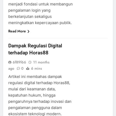
menjadi fondasi untuk membangun
pengalaman login yang
berkelanjutan sekaligus
meningkatkan kepercayaan publik.
Read More
Dampak Regulasi Digital
terhadap Horas88
6f89f66
11 months
ago
0
6 mins
Artikel ini membahas dampak
regulasi digital terhadap Horas88,
mulai dari keamanan data,
kepatuhan hukum, hingga
pengaruhnya terhadap inovasi dan
pengalaman pengguna dalam
ekosistem teknologi modern.