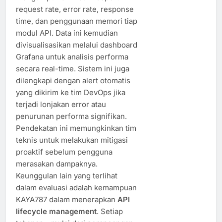
request rate, error rate, response
time, dan penggunaan memori tiap
modul API. Data ini kemudian
divisualisasikan melalui dashboard
Grafana untuk analisis performa
secara real-time. Sistem ini juga
dilengkapi dengan alert otomatis
yang dikirim ke tim DevOps jika
terjadi lonjakan error atau
penurunan performa signifikan.
Pendekatan ini memungkinkan tim
teknis untuk melakukan mitigasi
proaktif sebelum pengguna
merasakan dampaknya.
Keunggulan lain yang terlihat
dalam evaluasi adalah kemampuan
KAYA787 dalam menerapkan
API
lifecycle management
. Setiap