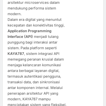
arsitektur microservices dalam
mendukung performa sistem
modern.
Dalam era digital yang menuntut
kecepatan dan konektivitas tinggi,
Application Programming
Interface (API)
menjadi tulang
punggung bagi interaksi antar
sistem. Pada platform seperti
KAYA787
, sistem integrasi API
memegang peranan krusial dalam
menjaga kelancaran komunikasi
antara berbagai layanan digital,
termasuk autentikasi pengguna,
transaksi data, dan sinkronisasi
antar komponen internal. Melalui
penerapan arsitektur API yang
modern, KAYA787 mampu
menciptakan sistem yang fleksibel,