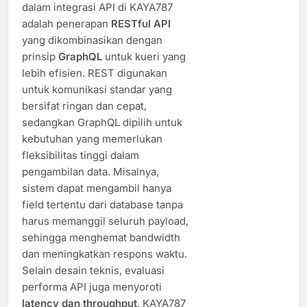
dalam integrasi API di KAYA787
adalah penerapan
RESTful API
yang dikombinasikan dengan
prinsip
GraphQL
untuk kueri yang
lebih efisien. REST digunakan
untuk komunikasi standar yang
bersifat ringan dan cepat,
sedangkan GraphQL dipilih untuk
kebutuhan yang memerlukan
fleksibilitas tinggi dalam
pengambilan data. Misalnya,
sistem dapat mengambil hanya
field tertentu dari database tanpa
harus memanggil seluruh payload,
sehingga menghemat bandwidth
dan meningkatkan respons waktu.
Selain desain teknis, evaluasi
performa API juga menyoroti
latency dan throughput
. KAYA787