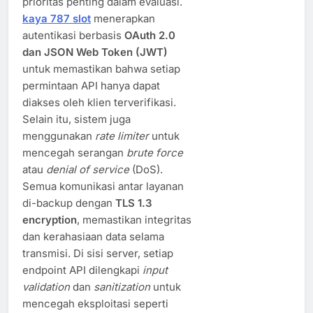
prioritas penting dalam evaluasi.
kaya 787 slot
menerapkan
autentikasi berbasis
OAuth 2.0
dan JSON Web Token (JWT)
untuk memastikan bahwa setiap
permintaan API hanya dapat
diakses oleh klien terverifikasi.
Selain itu, sistem juga
menggunakan
rate limiter
untuk
mencegah serangan
brute force
atau
denial of service
(DoS).
Semua komunikasi antar layanan
di-backup dengan
TLS 1.3
encryption
, memastikan integritas
dan kerahasiaan data selama
transmisi. Di sisi server, setiap
endpoint API dilengkapi
input
validation
dan
sanitization
untuk
mencegah eksploitasi seperti