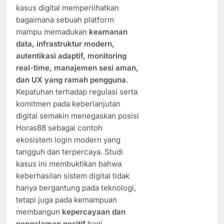
kasus digital memperlihatkan
bagaimana sebuah platform
mampu memadukan
keamanan
data, infrastruktur modern,
autentikasi adaptif, monitoring
real-time, manajemen sesi aman,
dan UX yang ramah pengguna
.
Kepatuhan terhadap regulasi serta
komitmen pada keberlanjutan
digital semakin menegaskan posisi
Horas88 sebagai contoh
ekosistem login modern yang
tangguh dan terpercaya. Studi
kasus ini membuktikan bahwa
keberhasilan sistem digital tidak
hanya bergantung pada teknologi,
tetapi juga pada kemampuan
membangun
kepercayaan dan
pengalaman positif
bagi