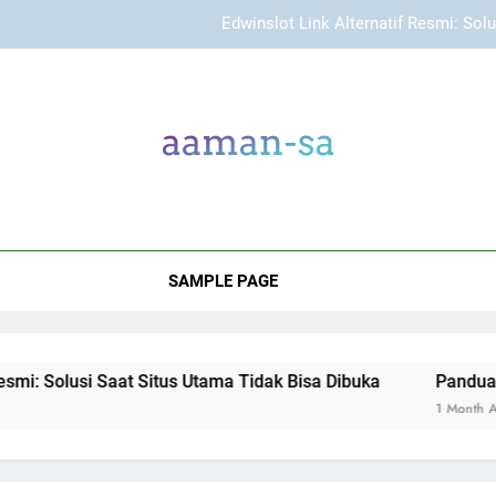
Edwinslot Link Alternatif Resmi: Sol
Panduan Lengkap EDWINSLOT Login
Tips Login Edwinslot agar Akun Tetap Aman Digunak
Cara Memahami
man SA
Edwinslot Link Alternatif Resmi: Sol
Solusi Keamanan Terkini Dari Aaman SA. Teknologi Untuk Meli
Panduan Lengkap EDWINSLOT Login
SAMPLE PAGE
Tips Login Edwinslot agar Akun Tetap Aman Digunak
i Saat Situs Utama Tidak Bisa Dibuka
Panduan Lengkap E
1 Month Ago