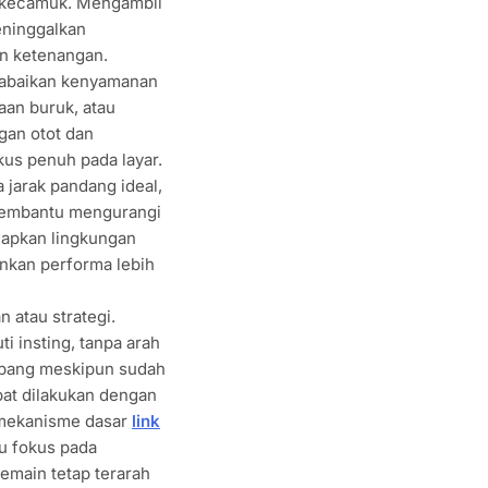
berkecamuk. Mengambil
eninggalkan
n ketenangan.
ngabaikan kenyamanan
aan buruk, atau
gan otot dan
kus penuh pada layar.
jarak pandang ideal,
membantu mengurangi
yiapkan lingkungan
kan performa lebih
 atau strategi.
 insting, tanpa arah
embang meskipun sudah
pat dilakukan dengan
 mekanisme dasar
link
au fokus pada
emain tetap terarah