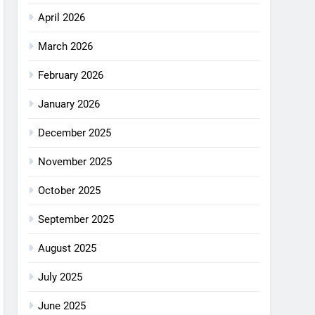
April 2026
March 2026
February 2026
January 2026
December 2025
November 2025
October 2025
September 2025
August 2025
July 2025
June 2025