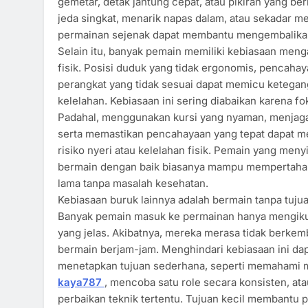
gemetar, detak jantung cepat, atau pikiran yang 
jeda singkat, menarik napas dalam, atau sekadar m
permainan sejenak dapat membantu mengembalika
Selain itu, banyak pemain memiliki kebiasaan me
fisik. Posisi duduk yang tidak ergonomis, pencahay
perangkat yang tidak sesuai dapat memicu ketegan
kelelahan. Kebiasaan ini sering diabaikan karena fo
Padahal, menggunakan kursi yang nyaman, menjaga 
serta memastikan pencahayaan yang tepat dapat 
risiko nyeri atau kelelahan fisik. Pemain yang men
bermain dengan baik biasanya mampu mempertahan
lama tanpa masalah kesehatan.
Kebiasaan buruk lainnya adalah bermain tanpa tujuan
Banyak pemain masuk ke permainan hanya mengikuti
yang jelas. Akibatnya, mereka merasa tidak berk
bermain berjam-jam. Menghindari kebiasaan ini da
menetapkan tujuan sederhana, seperti memahami
kaya787
, mencoba satu role secara konsisten, at
perbaikan teknik tertentu. Tujuan kecil membantu p