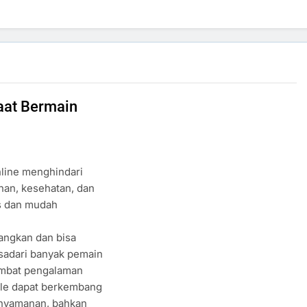
aat Bermain
line menghindari
an, kesehatan, dan
s dan mudah
angkan dan bisa
disadari banyak pemain
ambat pengalaman
pele dapat berkembang
enyamanan, bahkan