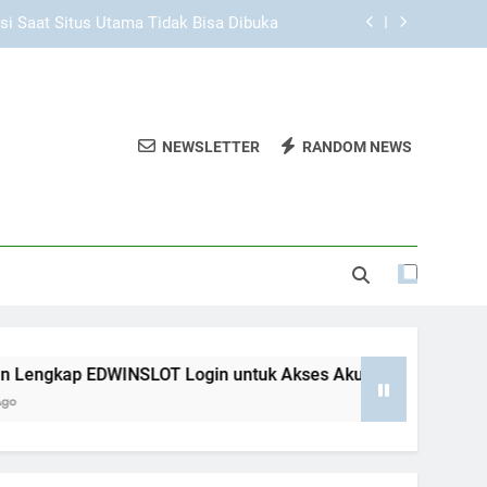
usi Saat Situs Utama Tidak Bisa Dibuka
 untuk Akses Akun yang Lebih Stabil
an dengan Kebiasaan Akses yang Tepat
NEWSLETTER
RANDOM NEWS
 Fitur Keamanan pada TIARA4D Login
usi Saat Situs Utama Tidak Bisa Dibuka
ndungi Bisnis Dan Rumah Anda.
 untuk Akses Akun yang Lebih Stabil
an dengan Kebiasaan Akses yang Tepat
DWINSLOT Login untuk Akses Akun yang Lebih Stabil
T
2 