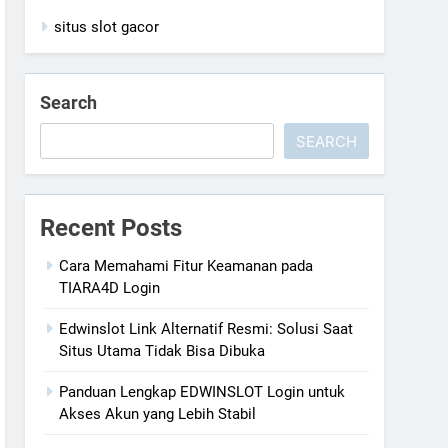
situs slot gacor
Search
SEARCH
Recent Posts
Cara Memahami Fitur Keamanan pada
TIARA4D Login
Edwinslot Link Alternatif Resmi: Solusi Saat
Situs Utama Tidak Bisa Dibuka
Panduan Lengkap EDWINSLOT Login untuk
Akses Akun yang Lebih Stabil