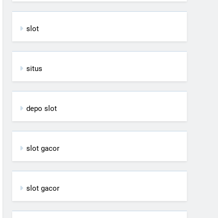
slot
situs
depo slot
slot gacor
slot gacor