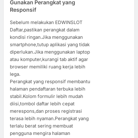
Gunakan Perangkat yang
Responsif
Sebelum melakukan EDWINSLOT
Daftar,pastikan perangkat dalam
kondisi ringan.Jika menggunakan
smartphone,tutup aplikasi yang tidak
diperlukan.Jika menggunakan laptop
atau komputer,kurangi tab aktif agar
browser memiliki ruang kerja lebih
lega.
Perangkat yang responsif membantu
halaman pendaftaran terbuka lebih
stabil.Kolom formulir lebih mudah
diisi,tombol daftar lebih cepat
merespons,dan proses registrasi
terasa lebih nyaman.Perangkat yang
terlalu berat sering membuat
pengguna mengira halaman