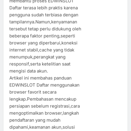
membantu proses EDWINSLOT
Daftar terasa lebih praktis karena
pengguna sudah terbiasa dengan
tampilannya.Namun,kenyamanan
tersebut tetap perlu didukung oleh
beberapa faktor penting,seperti
browser yang diperbarui,koneksi
internet stabil,cache yang tidak
menumpuk,perangkat yang
responsif,serta ketelitian saat
mengisi data akun.
Artikel ini membahas panduan
EDWINSLOT Daftar menggunakan
browser favorit secara
lengkap.Pembahasan mencakup
persiapan sebelum registrasi,cara
mengoptimalkan browser,langkah
pendaftaran yang mudah
dipahami,keamanan akun,solusi