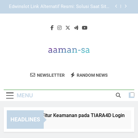
Skip
Panduan Lengkap EDWINSLOT Login untuk Akses
to
Akun yang Lebih Stabil
content
Tips Login Edwinslot agar Akun Tetap Aman
Digunakan dengan Kebiasaan Akses yang Tepat
Cara Memahami Fitur Keamanan pada TIARA4D
Login
Edwinslot Link Alternatif Resmi: Solusi Saat Situs
Utama Tidak Bisa Dibuka
Panduan Lengkap EDWINSLOT Login untuk Akses
Akun yang Lebih Stabil
Aaman SA
Dapatkan Solusi Keamanan Terkini Dari
Tips Login Edwinslot agar Akun Tetap Aman
NEWSLETTER
RANDOM NEWS
Digunakan dengan Kebiasaan Akses yang Tepat
Aaman SA. Teknologi Untuk Melindungi
Bisnis Dan Rumah Anda.
MENU
ra Memahami Fitur Keamanan pada TIARA4D Login
Edw
HEADLINES
Weeks Ago
1 M