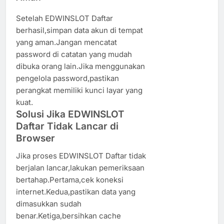
Setelah EDWINSLOT Daftar
berhasil,simpan data akun di tempat
yang aman.Jangan mencatat
password di catatan yang mudah
dibuka orang lain.Jika menggunakan
pengelola password,pastikan
perangkat memiliki kunci layar yang
kuat.
Solusi Jika EDWINSLOT
Daftar Tidak Lancar di
Browser
Jika proses EDWINSLOT Daftar tidak
berjalan lancar,lakukan pemeriksaan
bertahap.Pertama,cek koneksi
internet.Kedua,pastikan data yang
dimasukkan sudah
benar.Ketiga,bersihkan cache