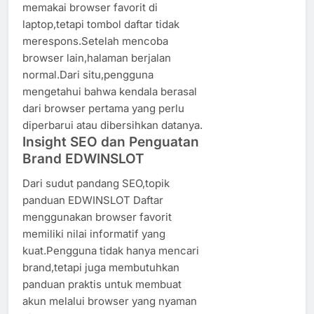
memakai browser favorit di
laptop,tetapi tombol daftar tidak
merespons.Setelah mencoba
browser lain,halaman berjalan
normal.Dari situ,pengguna
mengetahui bahwa kendala berasal
dari browser pertama yang perlu
diperbarui atau dibersihkan datanya.
Insight SEO dan Penguatan
Brand EDWINSLOT
Dari sudut pandang SEO,topik
panduan EDWINSLOT Daftar
menggunakan browser favorit
memiliki nilai informatif yang
kuat.Pengguna tidak hanya mencari
brand,tetapi juga membutuhkan
panduan praktis untuk membuat
akun melalui browser yang nyaman