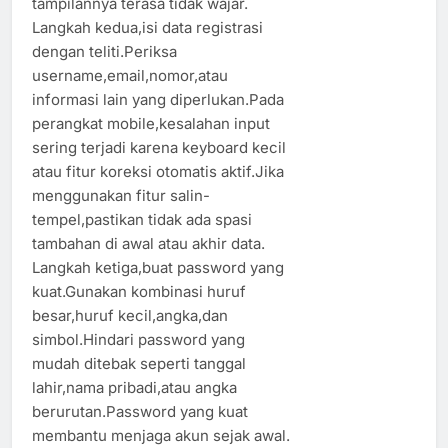
tampilannya terasa tidak wajar.
Langkah kedua,isi data registrasi
dengan teliti.Periksa
username,email,nomor,atau
informasi lain yang diperlukan.Pada
perangkat mobile,kesalahan input
sering terjadi karena keyboard kecil
atau fitur koreksi otomatis aktif.Jika
menggunakan fitur salin-
tempel,pastikan tidak ada spasi
tambahan di awal atau akhir data.
Langkah ketiga,buat password yang
kuat.Gunakan kombinasi huruf
besar,huruf kecil,angka,dan
simbol.Hindari password yang
mudah ditebak seperti tanggal
lahir,nama pribadi,atau angka
berurutan.Password yang kuat
membantu menjaga akun sejak awal.