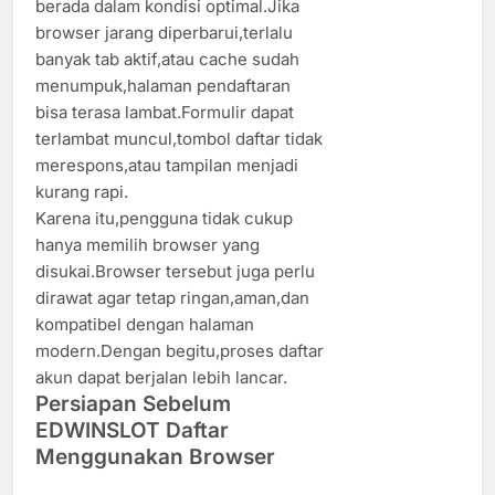
berada dalam kondisi optimal.Jika
browser jarang diperbarui,terlalu
banyak tab aktif,atau cache sudah
menumpuk,halaman pendaftaran
bisa terasa lambat.Formulir dapat
terlambat muncul,tombol daftar tidak
merespons,atau tampilan menjadi
kurang rapi.
Karena itu,pengguna tidak cukup
hanya memilih browser yang
disukai.Browser tersebut juga perlu
dirawat agar tetap ringan,aman,dan
kompatibel dengan halaman
modern.Dengan begitu,proses daftar
akun dapat berjalan lebih lancar.
Persiapan Sebelum
EDWINSLOT Daftar
Menggunakan Browser