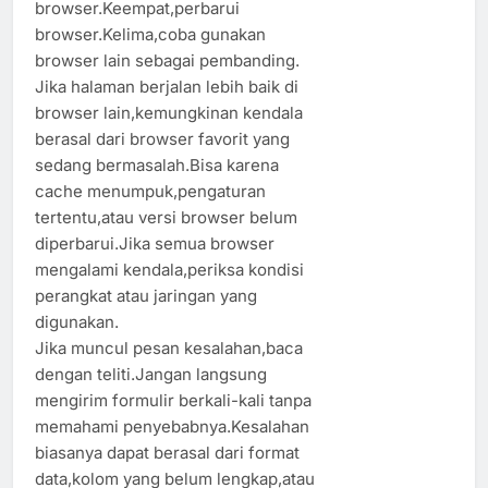
browser.Keempat,perbarui
browser.Kelima,coba gunakan
browser lain sebagai pembanding.
Jika halaman berjalan lebih baik di
browser lain,kemungkinan kendala
berasal dari browser favorit yang
sedang bermasalah.Bisa karena
cache menumpuk,pengaturan
tertentu,atau versi browser belum
diperbarui.Jika semua browser
mengalami kendala,periksa kondisi
perangkat atau jaringan yang
digunakan.
Jika muncul pesan kesalahan,baca
dengan teliti.Jangan langsung
mengirim formulir berkali-kali tanpa
memahami penyebabnya.Kesalahan
biasanya dapat berasal dari format
data,kolom yang belum lengkap,atau