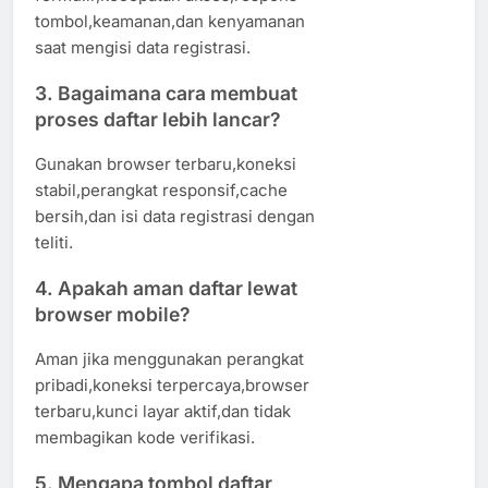
tombol,keamanan,dan kenyamanan
saat mengisi data registrasi.
3. Bagaimana cara membuat
proses daftar lebih lancar?
Gunakan browser terbaru,koneksi
stabil,perangkat responsif,cache
bersih,dan isi data registrasi dengan
teliti.
4. Apakah aman daftar lewat
browser mobile?
Aman jika menggunakan perangkat
pribadi,koneksi terpercaya,browser
terbaru,kunci layar aktif,dan tidak
membagikan kode verifikasi.
5. Mengapa tombol daftar