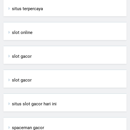
situs terpercaya
slot online
slot gacor
slot gacor
situs slot gacor hari ini
spaceman gacor