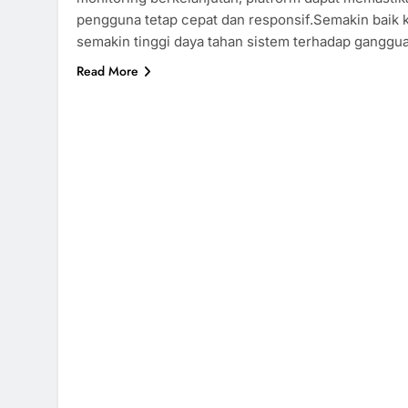
pengguna tetap cepat dan responsif.Semakin baik k
semakin tinggi daya tahan sistem terhadap ganggua
Read More