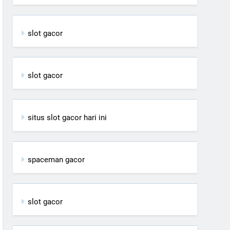
slot gacor
slot gacor
situs slot gacor hari ini
spaceman gacor
slot gacor