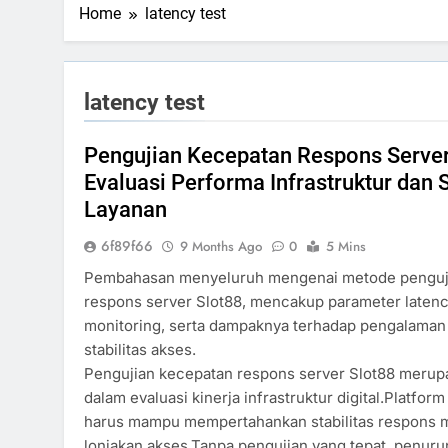
Home
latency test
latency test
Pengujian Kecepatan Respons Server
Evaluasi Performa Infrastruktur dan S
Layanan
6f89f66
9 Months Ago
0
5 Mins
Pembahasan menyeluruh mengenai metode penguj
respons server Slot88, mencakup parameter latency
monitoring, serta dampaknya terhadap pengalama
stabilitas akses.
Pengujian kecepatan respons server Slot88 merup
dalam evaluasi kinerja infrastruktur digital.Platform
harus mampu mempertahankan stabilitas respons 
lonjakan akses.Tanpa pengujian yang tepat, penur