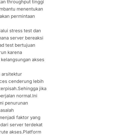
an throughput tinggi
membantu menentukan
jakan permintaan
alui stress test dan
imana server bereaksi
ad test bertujuan
run karena
an kelangsungan akses
 arsitektur
ices cenderung lebih
terpisah.Sehingga jika
erjalan normal.Ini
ami penurunan
masalah
menjadi faktor yang
dari server terdekat
ute akses.Platform