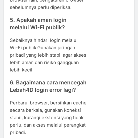
sebelumnya perlu diperiksa.
5. Apakah aman login
melalui Wi-Fi publik?
Sebaiknya hindari login melalui
Wi-Fi publik.Gunakan jaringan
pribadi yang lebih stabil agar akses
lebih aman dan risiko gangguan
lebih kecil.
6. Bagaimana cara mencegah
Lebah4D login error lagi?
Perbarui browser, bersihkan cache
secara berkala, gunakan koneksi
stabil, kurangi ekstensi yang tidak
perlu, dan akses melalui perangkat
pribadi.