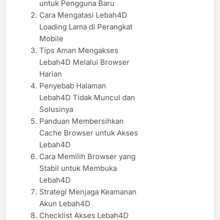
untuk Pengguna Baru
Cara Mengatasi Lebah4D
Loading Lama di Perangkat
Mobile
Tips Aman Mengakses
Lebah4D Melalui Browser
Harian
Penyebab Halaman
Lebah4D Tidak Muncul dan
Solusinya
Panduan Membersihkan
Cache Browser untuk Akses
Lebah4D
Cara Memilih Browser yang
Stabil untuk Membuka
Lebah4D
Strategi Menjaga Keamanan
Akun Lebah4D
Checklist Akses Lebah4D