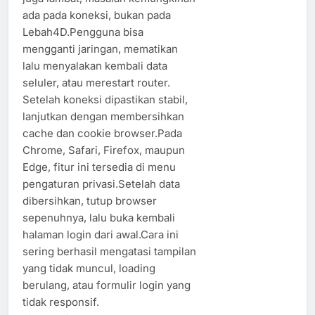
ada pada koneksi, bukan pada
Lebah4D.Pengguna bisa
mengganti jaringan, mematikan
lalu menyalakan kembali data
seluler, atau merestart router.
Setelah koneksi dipastikan stabil,
lanjutkan dengan membersihkan
cache dan cookie browser.Pada
Chrome, Safari, Firefox, maupun
Edge, fitur ini tersedia di menu
pengaturan privasi.Setelah data
dibersihkan, tutup browser
sepenuhnya, lalu buka kembali
halaman login dari awal.Cara ini
sering berhasil mengatasi tampilan
yang tidak muncul, loading
berulang, atau formulir login yang
tidak responsif.