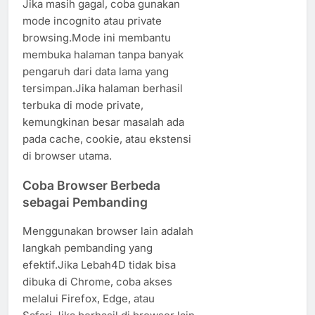
Jika masih gagal, coba gunakan
mode incognito atau private
browsing.Mode ini membantu
membuka halaman tanpa banyak
pengaruh dari data lama yang
tersimpan.Jika halaman berhasil
terbuka di mode private,
kemungkinan besar masalah ada
pada cache, cookie, atau ekstensi
di browser utama.
Coba Browser Berbeda
sebagai Pembanding
Menggunakan browser lain adalah
langkah pembanding yang
efektif.Jika Lebah4D tidak bisa
dibuka di Chrome, coba akses
melalui Firefox, Edge, atau