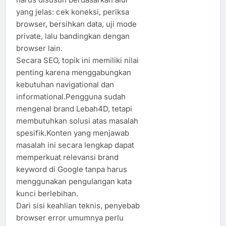
yang jelas: cek koneksi, periksa
browser, bersihkan data, uji mode
private, lalu bandingkan dengan
browser lain.
Secara SEO, topik ini memiliki nilai
penting karena menggabungkan
kebutuhan navigational dan
informational.Pengguna sudah
mengenal brand Lebah4D, tetapi
membutuhkan solusi atas masalah
spesifik.Konten yang menjawab
masalah ini secara lengkap dapat
memperkuat relevansi brand
keyword di Google tanpa harus
menggunakan pengulangan kata
kunci berlebihan.
Dari sisi keahlian teknis, penyebab
browser error umumnya perlu