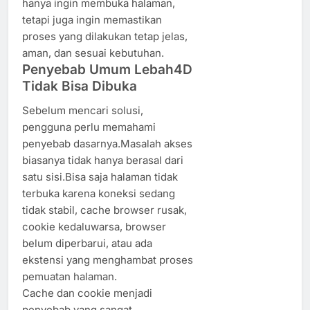
hanya ingin membuka halaman,
tetapi juga ingin memastikan
proses yang dilakukan tetap jelas,
aman, dan sesuai kebutuhan.
Penyebab Umum Lebah4D
Tidak Bisa Dibuka
Sebelum mencari solusi,
pengguna perlu memahami
penyebab dasarnya.Masalah akses
biasanya tidak hanya berasal dari
satu sisi.Bisa saja halaman tidak
terbuka karena koneksi sedang
tidak stabil, cache browser rusak,
cookie kedaluwarsa, browser
belum diperbarui, atau ada
ekstensi yang menghambat proses
pemuatan halaman.
Cache dan cookie menjadi
penyebab yang sangat