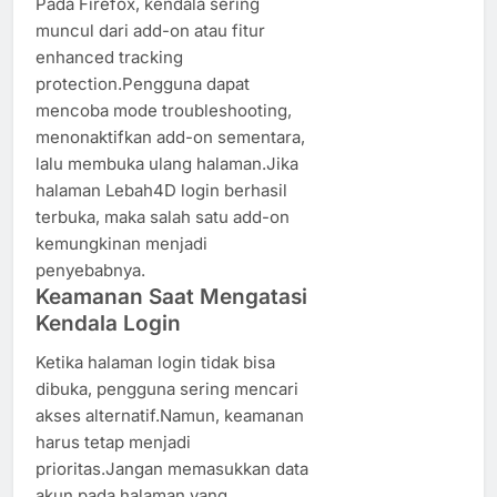
Pada Firefox, kendala sering
muncul dari add-on atau fitur
enhanced tracking
protection.Pengguna dapat
mencoba mode troubleshooting,
menonaktifkan add-on sementara,
lalu membuka ulang halaman.Jika
halaman Lebah4D login berhasil
terbuka, maka salah satu add-on
kemungkinan menjadi
penyebabnya.
Keamanan Saat Mengatasi
Kendala Login
Ketika halaman login tidak bisa
dibuka, pengguna sering mencari
akses alternatif.Namun, keamanan
harus tetap menjadi
prioritas.Jangan memasukkan data
akun pada halaman yang