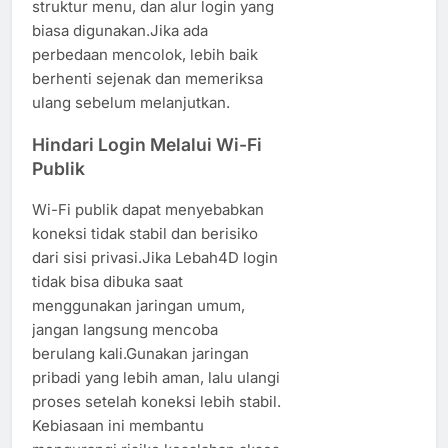
struktur menu, dan alur login yang
biasa digunakan.Jika ada
perbedaan mencolok, lebih baik
berhenti sejenak dan memeriksa
ulang sebelum melanjutkan.
Hindari Login Melalui Wi-Fi
Publik
Wi-Fi publik dapat menyebabkan
koneksi tidak stabil dan berisiko
dari sisi privasi.Jika Lebah4D login
tidak bisa dibuka saat
menggunakan jaringan umum,
jangan langsung mencoba
berulang kali.Gunakan jaringan
pribadi yang lebih aman, lalu ulangi
proses setelah koneksi lebih stabil.
Kebiasaan ini membantu