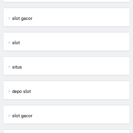
slot gacor
slot
situs
depo slot
slot gacor