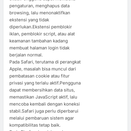
pengaturan, menghapus data
browsing, lalu menonaktifkan
ekstensi yang tidak
diperlukan.Ekstensi pemblokir
iklan, pemblokir script, atau alat
keamanan tambahan kadang
membuat halaman login tidak
berjalan normal.
Pada Safari, terutama di perangkat
Apple, masalah bisa muncul dari
pembatasan cookie atau fitur
privasi yang terlalu aktif.Pengguna
dapat membersihkan data situs,
memastikan JavaScript aktif, lalu
mencoba kembali dengan koneksi
stabil.Safari juga perlu diperbarui
melalui pembaruan sistem agar
kompatibilitas tetap baik.