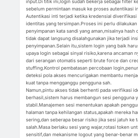
input.Di titik ini,login sudah bekerja sebagai filte
sebelum permintaan masuk ke proses autentikasi in
Autentikasi inti terjadi ketika kredensial diverifikas
identitas yang tersimpan.Proses ini perlu dilakuk
penyimpanan kata sandi yang aman,misalnya hash da
tidak dapat langsung disalahgunakan jika terjadi ins
penyimpanan.Selain itu,sistem login yang baik ha
upaya login sebagai sinyal risiko,karena ancaman n
dari serangan otomatis seperti brute force dan cre
stuffing.Kontrol pembatasan percobaan login,penu
deteksi pola akses mencurigakan membantu menjag
kuat tanpa mengganggu pengguna sah.
Namun,pintu akses tidak berhenti pada verifikasi id
berhasil,sistem harus membangun sesi pengguna 
stabil.Manajemen sesi menentukan apakah penggu
halaman tanpa kehilangan status,apakah mereka haru
sering,dan seberapa besar risiko jika sesi jatuh ke
salah.Masa berlaku sesi yang wajar,rotasi token unt
sensitif,dan mekanisme logout yang benar-benar m