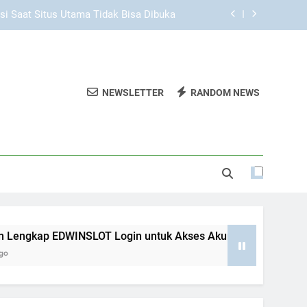
usi Saat Situs Utama Tidak Bisa Dibuka
 untuk Akses Akun yang Lebih Stabil
an dengan Kebiasaan Akses yang Tepat
NEWSLETTER
RANDOM NEWS
 Fitur Keamanan pada TIARA4D Login
usi Saat Situs Utama Tidak Bisa Dibuka
ndungi Bisnis Dan Rumah Anda.
 untuk Akses Akun yang Lebih Stabil
an dengan Kebiasaan Akses yang Tepat
NSLOT Login untuk Akses Akun yang Lebih Stabil
Tips
2 Mont