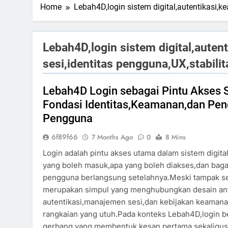
Home
Lebah4D,login sistem digital,autentikasi,
Lebah4D,login sistem digital,aute
sesi,identitas pengguna,UX,stabilit
Lebah4D Login sebagai Pintu Akses S
Fondasi Identitas,Keamanan,dan Pe
Pengguna
6f89f66
7 Months Ago
0
8 Mins
Login adalah pintu akses utama dalam sistem digita
yang boleh masuk,apa yang boleh diakses,dan baga
pengguna berlangsung setelahnya.Meski tampak s
merupakan simpul yang menghubungkan desain an
autentikasi,manajemen sesi,dan kebijakan keamana
rangkaian yang utuh.Pada konteks Lebah4D,login b
gerbang yang membentuk kesan pertama sekaligus