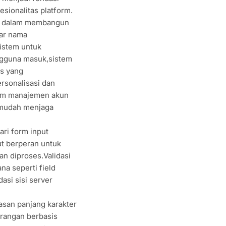
sionalitas platform.
ar dalam membangun
dar nama
istem untuk
ngguna masuk,sistem
es yang
ersonalisasi dan
stem manajemen akun
h mudah menjaga
ari form input
put berperan untuk
n diproses.Validasi
a seperti field
asi sisi server
asan panjang karakter
erangan berbasis