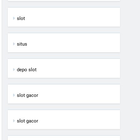
slot
situs
depo slot
slot gacor
slot gacor