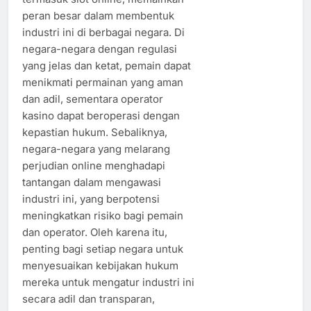
peran besar dalam membentuk
industri ini di berbagai negara. Di
negara-negara dengan regulasi
yang jelas dan ketat, pemain dapat
menikmati permainan yang aman
dan adil, sementara operator
kasino dapat beroperasi dengan
kepastian hukum. Sebaliknya,
negara-negara yang melarang
perjudian online menghadapi
tantangan dalam mengawasi
industri ini, yang berpotensi
meningkatkan risiko bagi pemain
dan operator. Oleh karena itu,
penting bagi setiap negara untuk
menyesuaikan kebijakan hukum
mereka untuk mengatur industri ini
secara adil dan transparan,