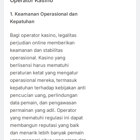
Operator Kasino
1. Keamanan Operasional dan
Kepatuhan
Bagi operator kasino, legalitas
perjudian online memberikan
keamanan dan stabilitas
operasional. Kasino yang
berlisensi harus mematuhi
peraturan ketat yang mengatur
operasional mereka, termasuk
kepatuhan terhadap kebijakan anti
pencucian uang, perlindungan
data pemain, dan pengawasan
permainan yang adil. Operator
yang mematuhi regulasi ini dapat
membangun reputasi yang baik
dan menarik lebih banyak pemain