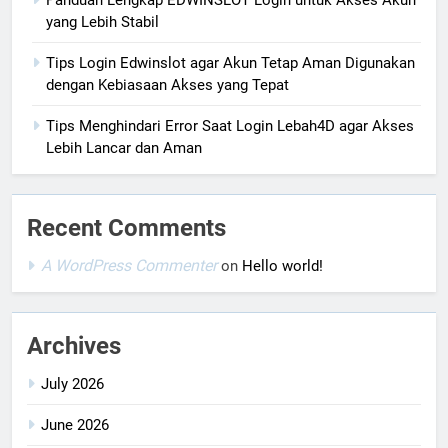
Panduan Lengkap EDWINSLOT Login untuk Akses Akun
yang Lebih Stabil
Tips Login Edwinslot agar Akun Tetap Aman Digunakan
dengan Kebiasaan Akses yang Tepat
Tips Menghindari Error Saat Login Lebah4D agar Akses
Lebih Lancar dan Aman
Recent Comments
A WordPress Commenter
on
Hello world!
Archives
July 2026
June 2026