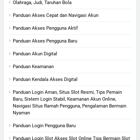
Olahraga, Judi, Taruhan Bola
Panduan Akses Cepat dan Navigasi Akun
Panduan Akses Pengguna Aktif
Panduan Akses Pengguna Baru
Panduan Akun Digital
Panduan Keamanan
Panduan Kendala Akses Digital
Panduan Login Aman, Situs Slot Resmi, Tips Pemain
Baru, Sistem Login Stabil, Keamanan Akun Online,
Navigasi Situs Ramah Pengguna, Pengalaman Bermain
Nyaman
Panduan Login Pengguna Baru
Panduan Login Slot Akses Slot Online Tips Bermain Slot