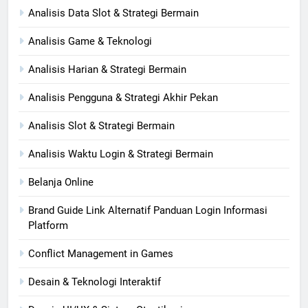
Analisis Data Slot & Strategi Bermain
Analisis Game & Teknologi
Analisis Harian & Strategi Bermain
Analisis Pengguna & Strategi Akhir Pekan
Analisis Slot & Strategi Bermain
Analisis Waktu Login & Strategi Bermain
Belanja Online
Brand Guide Link Alternatif Panduan Login Informasi
Platform
Conflict Management in Games
Desain & Teknologi Interaktif