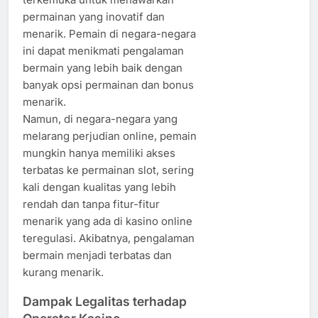
permainan yang inovatif dan
menarik. Pemain di negara-negara
ini dapat menikmati pengalaman
bermain yang lebih baik dengan
banyak opsi permainan dan bonus
menarik.
Namun, di negara-negara yang
melarang perjudian online, pemain
mungkin hanya memiliki akses
terbatas ke permainan slot, sering
kali dengan kualitas yang lebih
rendah dan tanpa fitur-fitur
menarik yang ada di kasino online
teregulasi. Akibatnya, pengalaman
bermain menjadi terbatas dan
kurang menarik.
Dampak Legalitas terhadap