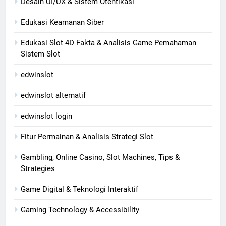
Desain UI/UX & Sistem Otentikasi
Edukasi Keamanan Siber
Edukasi Slot 4D Fakta & Analisis Game Pemahaman
Sistem Slot
edwinslot
edwinslot alternatif
edwinslot login
Fitur Permainan & Analisis Strategi Slot
Gambling, Online Casino, Slot Machines, Tips &
Strategies
Game Digital & Teknologi Interaktif
Gaming Technology & Accessibility