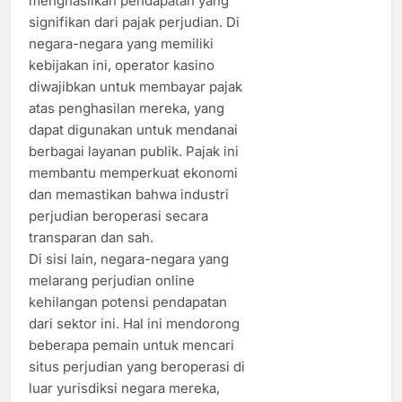
menghasilkan pendapatan yang
signifikan dari pajak perjudian. Di
negara-negara yang memiliki
kebijakan ini, operator kasino
diwajibkan untuk membayar pajak
atas penghasilan mereka, yang
dapat digunakan untuk mendanai
berbagai layanan publik. Pajak ini
membantu memperkuat ekonomi
dan memastikan bahwa industri
perjudian beroperasi secara
transparan dan sah.
Di sisi lain, negara-negara yang
melarang perjudian online
kehilangan potensi pendapatan
dari sektor ini. Hal ini mendorong
beberapa pemain untuk mencari
situs perjudian yang beroperasi di
luar yurisdiksi negara mereka,