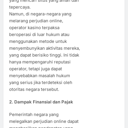
yang mencari situs yang aman dan
tepercaya.
Namun, di negara-negara yang
melarang perjudian online,
operator kasino terpaksa
beroperasi di luar hukum atau
menggunakan metode untuk
menyembunyikan aktivitas mereka,
yang dapat berisiko tinggi. Ini tidak
hanya mempengaruhi reputasi
operator, tetapi juga dapat
menyebabkan masalah hukum
yang serius jika terdeteksi oleh
otoritas negara tersebut.
2. Dampak Finansial dan Pajak
Pemerintah negara yang
melegalkan perjudian online dapat