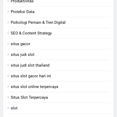
Produktivitas
Proteksi Data
Psikologi Pemain & Tren Digital
SEO & Content Strategy
situs gacor
situs judi slot
situs judi slot thailand
situs slot gacor hari ini
situs slot online terpercaya
Situs Slot Terpercaya
slot