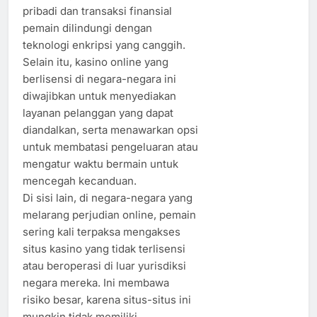
pribadi dan transaksi finansial
pemain dilindungi dengan
teknologi enkripsi yang canggih.
Selain itu, kasino online yang
berlisensi di negara-negara ini
diwajibkan untuk menyediakan
layanan pelanggan yang dapat
diandalkan, serta menawarkan opsi
untuk membatasi pengeluaran atau
mengatur waktu bermain untuk
mencegah kecanduan.
Di sisi lain, di negara-negara yang
melarang perjudian online, pemain
sering kali terpaksa mengakses
situs kasino yang tidak terlisensi
atau beroperasi di luar yurisdiksi
negara mereka. Ini membawa
risiko besar, karena situs-situs ini
mungkin tidak memiliki