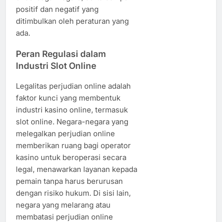
positif dan negatif yang
ditimbulkan oleh peraturan yang
ada.
Peran Regulasi dalam
Industri Slot Online
Legalitas perjudian online adalah
faktor kunci yang membentuk
industri kasino online, termasuk
slot online. Negara-negara yang
melegalkan perjudian online
memberikan ruang bagi operator
kasino untuk beroperasi secara
legal, menawarkan layanan kepada
pemain tanpa harus berurusan
dengan risiko hukum. Di sisi lain,
negara yang melarang atau
membatasi perjudian online