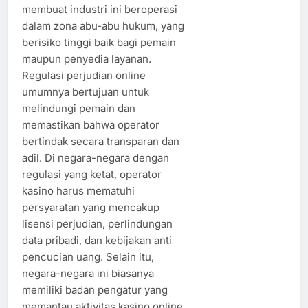
membuat industri ini beroperasi
dalam zona abu-abu hukum, yang
berisiko tinggi baik bagi pemain
maupun penyedia layanan.
Regulasi perjudian online
umumnya bertujuan untuk
melindungi pemain dan
memastikan bahwa operator
bertindak secara transparan dan
adil. Di negara-negara dengan
regulasi yang ketat, operator
kasino harus mematuhi
persyaratan yang mencakup
lisensi perjudian, perlindungan
data pribadi, dan kebijakan anti
pencucian uang. Selain itu,
negara-negara ini biasanya
memiliki badan pengatur yang
memantau aktivitas kasino online