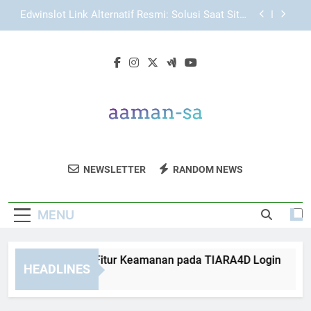
Skip
Panduan Lengkap EDWINSLOT Login untuk Akses
to
Akun yang Lebih Stabil
content
Tips Login Edwinslot agar Akun Tetap Aman
Digunakan dengan Kebiasaan Akses yang Tepat
Cara Memahami Fitur Keamanan pada TIARA4D
Login
Edwinslot Link Alternatif Resmi: Solusi Saat Situs
Utama Tidak Bisa Dibuka
Panduan Lengkap EDWINSLOT Login untuk Akses
Akun yang Lebih Stabil
Aaman SA
Dapatkan Solusi Keamanan Terkini Dari
Tips Login Edwinslot agar Akun Tetap Aman
NEWSLETTER
RANDOM NEWS
Digunakan dengan Kebiasaan Akses yang Tepat
Aaman SA. Teknologi Untuk Melindungi
Bisnis Dan Rumah Anda.
MENU
ra Memahami Fitur Keamanan pada TIARA4D Login
Edw
HEADLINES
Month Ago
1 M