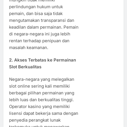
perlindungan hukum untuk
pemain, dan bisa saja tidak
mengutamakan transparansi dan
keadilan dalam permainan. Pemain
di negara-negara ini juga lebih
rentan terhadap penipuan dan
masalah keamanan.
2. Akses Terbatas ke Permainan
Slot Berkualitas
Negara-negara yang melegalkan
slot online sering kali memiliki
berbagai pilihan permainan yang
lebih luas dan berkualitas tinggi.
Operator kasino yang memiliki
lisensi dapat bekerja sama dengan
penyedia perangkat lunak
terkemuka untuk menawarkan