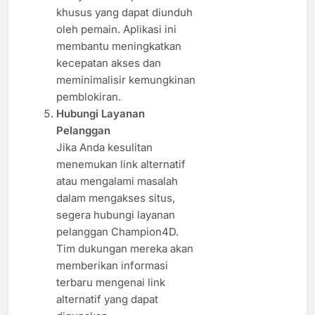
khusus yang dapat diunduh
oleh pemain. Aplikasi ini
membantu meningkatkan
kecepatan akses dan
meminimalisir kemungkinan
pemblokiran.
Hubungi Layanan
Pelanggan
Jika Anda kesulitan
menemukan link alternatif
atau mengalami masalah
dalam mengakses situs,
segera hubungi layanan
pelanggan Champion4D.
Tim dukungan mereka akan
memberikan informasi
terbaru mengenai link
alternatif yang dapat