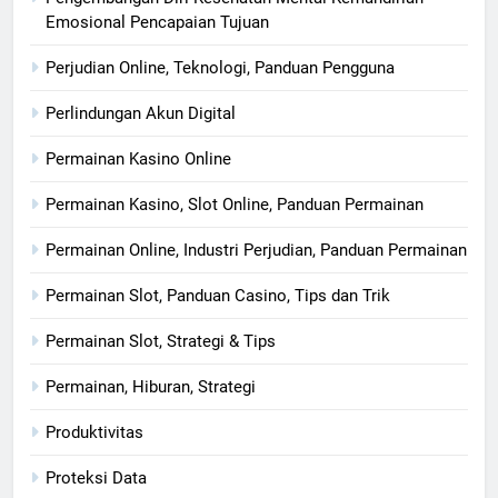
Emosional Pencapaian Tujuan
Perjudian Online, Teknologi, Panduan Pengguna
Perlindungan Akun Digital
Permainan Kasino Online
Permainan Kasino, Slot Online, Panduan Permainan
Permainan Online, Industri Perjudian, Panduan Permainan
Permainan Slot, Panduan Casino, Tips dan Trik
Permainan Slot, Strategi & Tips
Permainan, Hiburan, Strategi
Produktivitas
Proteksi Data