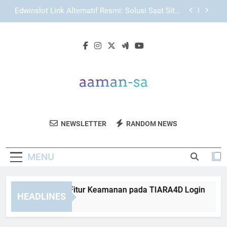
Skip
Panduan Lengkap EDWINSLOT Login untuk Akses
to
Akun yang Lebih Stabil
content
Tips Login Edwinslot agar Akun Tetap Aman
Digunakan dengan Kebiasaan Akses yang Tepat
Cara Memahami Fitur Keamanan pada TIARA4D
Login
Edwinslot Link Alternatif Resmi: Solusi Saat Situs
Utama Tidak Bisa Dibuka
Panduan Lengkap EDWINSLOT Login untuk Akses
Akun yang Lebih Stabil
Aaman SA
Dapatkan Solusi Keamanan Terkini Dari
Tips Login Edwinslot agar Akun Tetap Aman
NEWSLETTER
RANDOM NEWS
Digunakan dengan Kebiasaan Akses yang Tepat
Aaman SA. Teknologi Untuk Melindungi
Bisnis Dan Rumah Anda.
MENU
ra Memahami Fitur Keamanan pada TIARA4D Login
Edw
HEADLINES
Weeks Ago
1 M