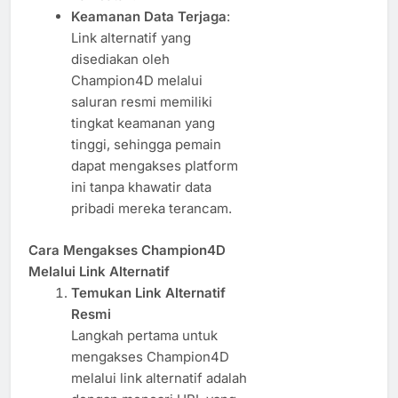
Keamanan Data Terjaga
:
Link alternatif yang
disediakan oleh
Champion4D melalui
saluran resmi memiliki
tingkat keamanan yang
tinggi, sehingga pemain
dapat mengakses platform
ini tanpa khawatir data
pribadi mereka terancam.
Cara Mengakses Champion4D
Melalui Link Alternatif
Temukan Link Alternatif
Resmi
Langkah pertama untuk
mengakses Champion4D
melalui link alternatif adalah