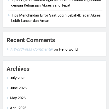
Tips Login Edwinslot agar Akun Tetap Aman Digunakan
dengan Kebiasaan Akses yang Tepat
Tips Menghindari Error Saat Login Lebah4D agar Akses
Lebih Lancar dan Aman
Recent Comments
A WordPress Commenter
on
Hello world!
Archives
July 2026
June 2026
May 2026
April 2026