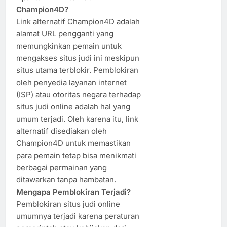
Champion4D?
Link alternatif Champion4D adalah
alamat URL pengganti yang
memungkinkan pemain untuk
mengakses situs judi ini meskipun
situs utama terblokir. Pemblokiran
oleh penyedia layanan internet
(ISP) atau otoritas negara terhadap
situs judi online adalah hal yang
umum terjadi. Oleh karena itu, link
alternatif disediakan oleh
Champion4D untuk memastikan
para pemain tetap bisa menikmati
berbagai permainan yang
ditawarkan tanpa hambatan.
Mengapa Pemblokiran Terjadi?
Pemblokiran situs judi online
umumnya terjadi karena peraturan