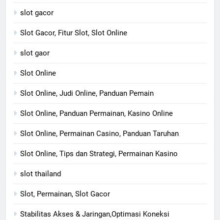
slot gacor
Slot Gacor, Fitur Slot, Slot Online
slot gaor
Slot Online
Slot Online, Judi Online, Panduan Pemain
Slot Online, Panduan Permainan, Kasino Online
Slot Online, Permainan Casino, Panduan Taruhan
Slot Online, Tips dan Strategi, Permainan Kasino
slot thailand
Slot, Permainan, Slot Gacor
Stabilitas Akses & Jaringan,Optimasi Koneksi