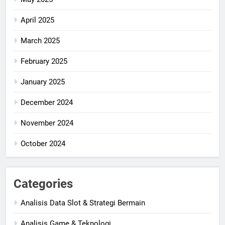
April 2025
March 2025
February 2025
January 2025
December 2024
November 2024
October 2024
Categories
Analisis Data Slot & Strategi Bermain
Analisis Game & Teknologi