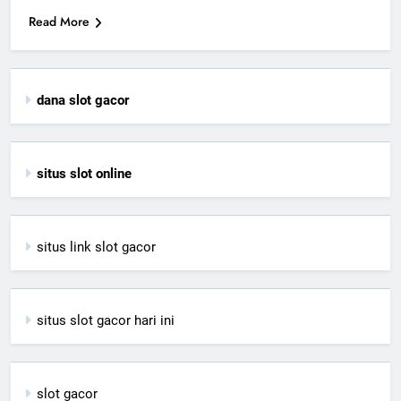
Read More
dana slot gacor
situs slot online
situs link slot gacor
situs slot gacor hari ini
slot gacor