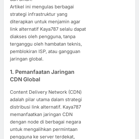
Artikel ini mengulas berbagai
strategi infrastruktur yang
diterapkan untuk menjamin agar
link alternatif Kaya787 selalu dapat
diakses oleh pengguna, tanpa
terganggu oleh hambatan teknis,
pemblokiran ISP, atau gangguan
jaringan global.
1.
Pemanfaatan Jaringan
CDN Global
Content Delivery Network (CDN)
adalah pilar utama dalam strategi
distribusi link alternatif. Kaya787
memanfaatkan jaringan CDN
dengan node di berbagai negara
untuk mengalihkan permintaan
pengguna ke server terdekat,