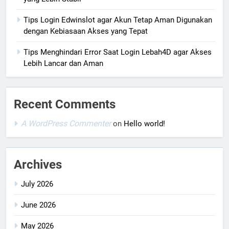
Tips Login Edwinslot agar Akun Tetap Aman Digunakan
dengan Kebiasaan Akses yang Tepat
Tips Menghindari Error Saat Login Lebah4D agar Akses
Lebih Lancar dan Aman
Recent Comments
A WordPress Commenter
on
Hello world!
Archives
July 2026
June 2026
May 2026