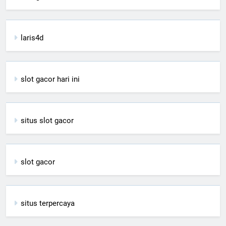
laris4d
slot gacor hari ini
situs slot gacor
slot gacor
situs terpercaya