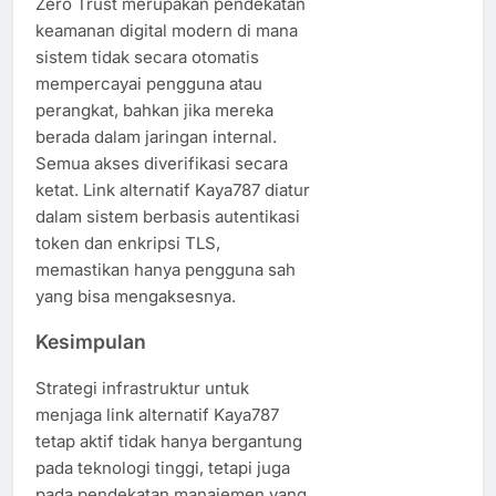
Zero Trust merupakan pendekatan
keamanan digital modern di mana
sistem tidak secara otomatis
mempercayai pengguna atau
perangkat, bahkan jika mereka
berada dalam jaringan internal.
Semua akses diverifikasi secara
ketat. Link alternatif Kaya787 diatur
dalam sistem berbasis autentikasi
token dan enkripsi TLS,
memastikan hanya pengguna sah
yang bisa mengaksesnya.
Kesimpulan
Strategi infrastruktur untuk
menjaga link alternatif Kaya787
tetap aktif tidak hanya bergantung
pada teknologi tinggi, tetapi juga
pada pendekatan manajemen yang