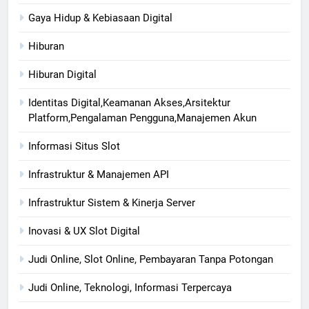
Gaya Hidup & Kebiasaan Digital
Hiburan
Hiburan Digital
Identitas Digital,Keamanan Akses,Arsitektur
Platform,Pengalaman Pengguna,Manajemen Akun
Informasi Situs Slot
Infrastruktur & Manajemen API
Infrastruktur Sistem & Kinerja Server
Inovasi & UX Slot Digital
Judi Online, Slot Online, Pembayaran Tanpa Potongan
Judi Online, Teknologi, Informasi Terpercaya