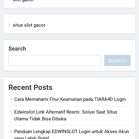
situs slot gacor
Search
SEARCH
Recent Posts
Cara Memahami Fitur Keamanan pada TIARA4D Login
Edwinslot Link Alternatif Resmi: Solusi Saat Situs
Utama Tidak Bisa Dibuka
Panduan Lengkap EDWINSLOT Login untuk Akses Akun
yang Lebih Stabil