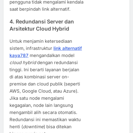
pengguna tidak mengalami kendala
saat berpindah link alternatif.
4.
Redundansi Server dan
Arsitektur Cloud Hybrid
Untuk menjamin ketersediaan
sistem, infrastruktur
link alternatif
kaya787
mengandalkan model
cloud hybrid
dengan redundansi
tinggi. Ini berarti layanan berjalan
di atas kombinasi server on-
premise dan cloud publik (seperti
AWS, Google Cloud, atau Azure).
Jika satu node mengalami
kegagalan, node lain langsung
mengambil alih secara otomatis.
Redundansi ini memastikan waktu
henti (
downtime
) bisa ditekan