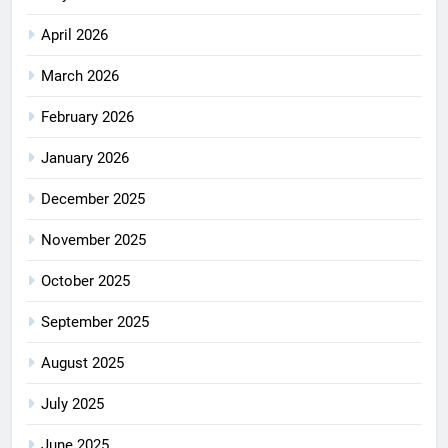
April 2026
March 2026
February 2026
January 2026
December 2025
November 2025
October 2025
September 2025
August 2025
July 2025
June 2025