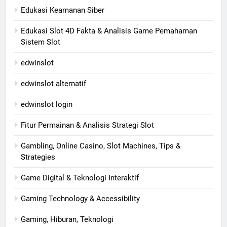
Edukasi Keamanan Siber
Edukasi Slot 4D Fakta & Analisis Game Pemahaman
Sistem Slot
edwinslot
edwinslot alternatif
edwinslot login
Fitur Permainan & Analisis Strategi Slot
Gambling, Online Casino, Slot Machines, Tips &
Strategies
Game Digital & Teknologi Interaktif
Gaming Technology & Accessibility
Gaming, Hiburan, Teknologi