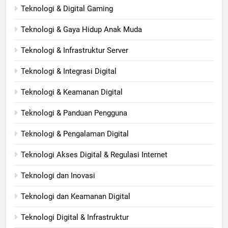
Teknologi & Digital Gaming
Teknologi & Gaya Hidup Anak Muda
Teknologi & Infrastruktur Server
Teknologi & Integrasi Digital
Teknologi & Keamanan Digital
Teknologi & Panduan Pengguna
Teknologi & Pengalaman Digital
Teknologi Akses Digital & Regulasi Internet
Teknologi dan Inovasi
Teknologi dan Keamanan Digital
Teknologi Digital & Infrastruktur