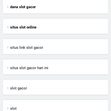
dana slot gacor
situs slot online
situs link slot gacor
situs slot gacor hari ini
slot gacor
slot