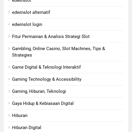
edwinslot
edwinslot alternatif
edwinslot login
Fitur Permainan & Analisis Strategi Slot
Gambling, Online Casino, Slot Machines, Tips &
Strategies
Game Digital & Teknologi Interaktif
Gaming Technology & Accessibility
Gaming, Hiburan, Teknologi
Gaya Hidup & Kebiasaan Digital
Hiburan
Hiburan Digital