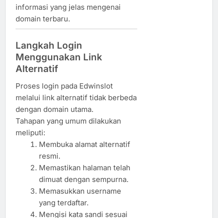
informasi yang jelas mengenai
domain terbaru.
Langkah Login
Menggunakan Link
Alternatif
Proses login pada Edwinslot
melalui link alternatif tidak berbeda
dengan domain utama.
Tahapan yang umum dilakukan
meliputi:
Membuka alamat alternatif
resmi.
Memastikan halaman telah
dimuat dengan sempurna.
Memasukkan username
yang terdaftar.
Mengisi kata sandi sesuai