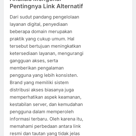
Pentingnya Link Alternatif
Dari sudut pandang pengelolaan
layanan digital, penyediaan
beberapa domain merupakan
praktik yang cukup umum. Hal
tersebut bertujuan meningkatkan
ketersediaan layanan, mengurangi
gangguan akses, serta
memberikan pengalaman
pengguna yang lebih konsisten.
Brand yang memiliki sistem
distribusi akses biasanya juga
memperhatikan aspek keamanan,
kestabilan server, dan kemudahan
pengguna dalam memperoleh
informasi terbaru. Oleh karena itu,
memahami perbedaan antara link
resmi dan tautan yang tidak jelas