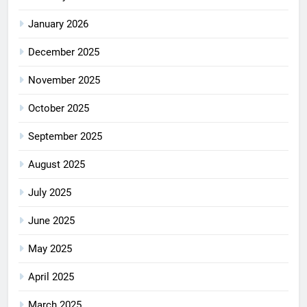
January 2026
December 2025
November 2025
October 2025
September 2025
August 2025
July 2025
June 2025
May 2025
April 2025
March 2025