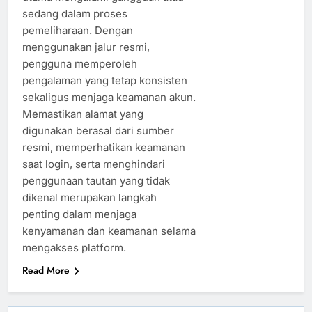
sedang dalam proses
pemeliharaan. Dengan
menggunakan jalur resmi,
pengguna memperoleh
pengalaman yang tetap konsisten
sekaligus menjaga keamanan akun.
Memastikan alamat yang
digunakan berasal dari sumber
resmi, memperhatikan keamanan
saat login, serta menghindari
penggunaan tautan yang tidak
dikenal merupakan langkah
penting dalam menjaga
kenyamanan dan keamanan selama
mengakses platform.
Read More