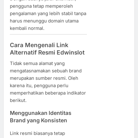
pengguna tetap memperoleh
pengalaman yang lebih stabil tanpa
harus menunggu domain utama
kembali normal.
Cara Mengenali Link
Alternatif Resmi Edwinslot
Tidak semua alamat yang
mengatasnamakan sebuah brand
merupakan sumber resmi. Oleh
karena itu, pengguna perlu
memperhatikan beberapa indikator
berikut.
Menggunakan Identitas
Brand yang Konsisten
Link resmi biasanya tetap