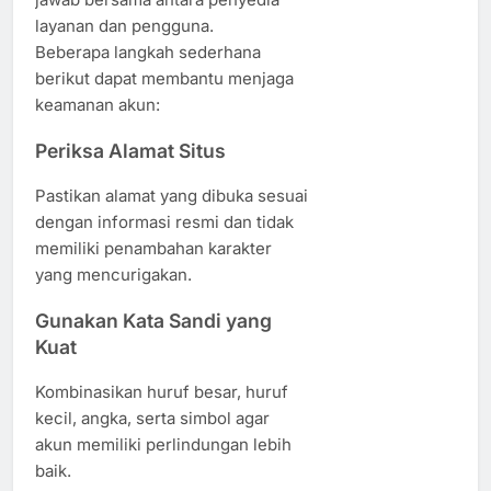
layanan dan pengguna.
Beberapa langkah sederhana
berikut dapat membantu menjaga
keamanan akun:
Periksa Alamat Situs
Pastikan alamat yang dibuka sesuai
dengan informasi resmi dan tidak
memiliki penambahan karakter
yang mencurigakan.
Gunakan Kata Sandi yang
Kuat
Kombinasikan huruf besar, huruf
kecil, angka, serta simbol agar
akun memiliki perlindungan lebih
baik.