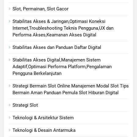
Slot, Permainan, Slot Gacor
Stabilitas Akses & Jaringan,Optimasi Koneksi
Internet,Troubleshooting Teknis Pengguna,UX dan
Performa Akses,Keamanan Akses Digital
Stabilitas Akses dan Panduan Daftar Digital
Stabilitas Akses Digital,Manajemen Sistem
Adaptif,Optimasi Performa Platform,Pengalaman
Pengguna Berkelanjutan
Strategi Bermain Slot Online Manajemen Modal Slot Tips
Bermain Aman Panduan Pemula Slot Hiburan Digital
Strategi Slot
Teknologi & Arsitektur Sistem
Teknologi & Desain Antarmuka