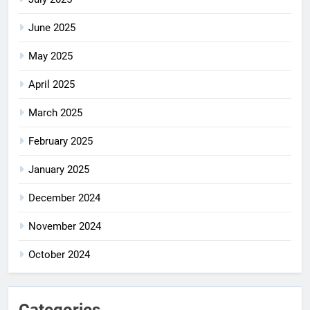
June 2025
May 2025
April 2025
March 2025
February 2025
January 2025
December 2024
November 2024
October 2024
Categories