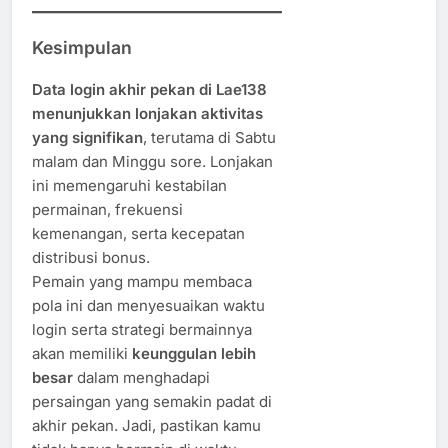
Kesimpulan
Data login akhir pekan di Lae138
menunjukkan lonjakan aktivitas
yang signifikan
, terutama di Sabtu
malam dan Minggu sore. Lonjakan
ini memengaruhi kestabilan
permainan, frekuensi
kemenangan, serta kecepatan
distribusi bonus.
Pemain yang mampu membaca
pola ini dan menyesuaikan waktu
login serta strategi bermainnya
akan memiliki
keunggulan lebih
besar
dalam menghadapi
persaingan yang semakin padat di
akhir pekan. Jadi, pastikan kamu