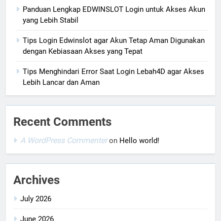
Panduan Lengkap EDWINSLOT Login untuk Akses Akun
yang Lebih Stabil
Tips Login Edwinslot agar Akun Tetap Aman Digunakan
dengan Kebiasaan Akses yang Tepat
Tips Menghindari Error Saat Login Lebah4D agar Akses
Lebih Lancar dan Aman
Recent Comments
A WordPress Commenter
on
Hello world!
Archives
July 2026
June 2026