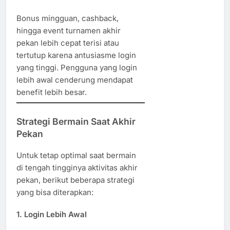
Bonus mingguan, cashback,
hingga event turnamen akhir
pekan lebih cepat terisi atau
tertutup karena antusiasme login
yang tinggi. Pengguna yang login
lebih awal cenderung mendapat
benefit lebih besar.
Strategi Bermain Saat Akhir
Pekan
Untuk tetap optimal saat bermain
di tengah tingginya aktivitas akhir
pekan, berikut beberapa strategi
yang bisa diterapkan:
1.
Login Lebih Awal