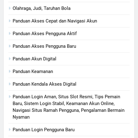
Olahraga, Judi, Taruhan Bola
Panduan Akses Cepat dan Navigasi Akun
Panduan Akses Pengguna Aktif
Panduan Akses Pengguna Baru
Panduan Akun Digital
Panduan Keamanan
Panduan Kendala Akses Digital
Panduan Login Aman, Situs Slot Resmi, Tips Pemain
Baru, Sistem Login Stabil, Keamanan Akun Online,
Navigasi Situs Ramah Pengguna, Pengalaman Bermain
Nyaman
Panduan Login Pengguna Baru