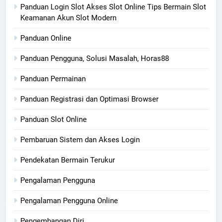
Panduan Login Slot Akses Slot Online Tips Bermain Slot
Keamanan Akun Slot Modern
Panduan Online
Panduan Pengguna, Solusi Masalah, Horas88
Panduan Permainan
Panduan Registrasi dan Optimasi Browser
Panduan Slot Online
Pembaruan Sistem dan Akses Login
Pendekatan Bermain Terukur
Pengalaman Pengguna
Pengalaman Pengguna Online
Pengembangan Diri