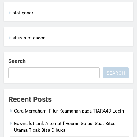
slot gacor
situs slot gacor
Search
SEARCH
Recent Posts
Cara Memahami Fitur Keamanan pada TIARA4D Login
Edwinslot Link Alternatif Resmi: Solusi Saat Situs
Utama Tidak Bisa Dibuka