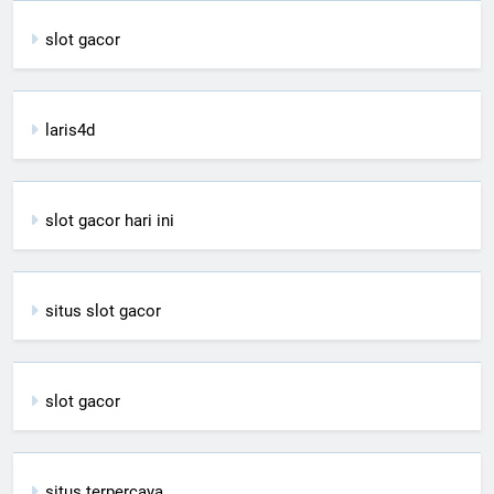
slot gacor
laris4d
slot gacor hari ini
situs slot gacor
slot gacor
situs terpercaya