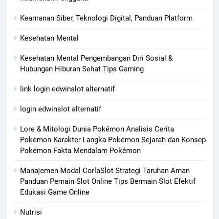
Keamanan Siber, Teknologi Digital, Panduan Platform
Kesehatan Mental
Kesehatan Mental Pengembangan Diri Sosial &
Hubungan Hiburan Sehat Tips Gaming
link login edwinslot alternatif
login edwinslot alternatif
Lore & Mitologi Dunia Pokémon Analisis Cerita
Pokémon Karakter Langka Pokémon Sejarah dan Konsep
Pokémon Fakta Mendalam Pokémon
Manajemen Modal CorlaSlot Strategi Taruhan Aman
Panduan Pemain Slot Online Tips Bermain Slot Efektif
Edukasi Game Online
Nutrisi