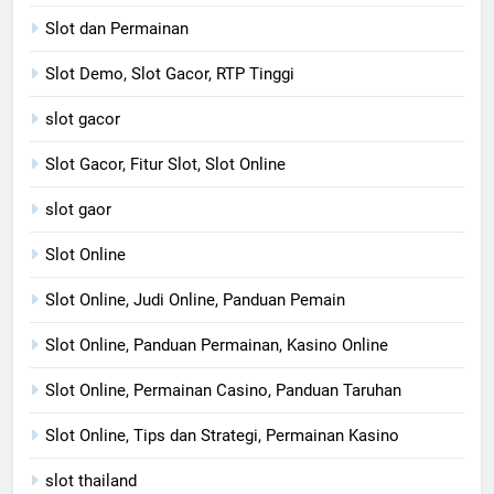
Slot dan Permainan
Slot Demo, Slot Gacor, RTP Tinggi
slot gacor
Slot Gacor, Fitur Slot, Slot Online
slot gaor
Slot Online
Slot Online, Judi Online, Panduan Pemain
Slot Online, Panduan Permainan, Kasino Online
Slot Online, Permainan Casino, Panduan Taruhan
Slot Online, Tips dan Strategi, Permainan Kasino
slot thailand