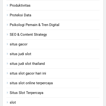
Produktivitas
Proteksi Data
Psikologi Pemain & Tren Digital
SEO & Content Strategy
situs gacor
situs judi slot
situs judi slot thailand
situs slot gacor hari ini
situs slot online terpercaya
Situs Slot Terpercaya
slot