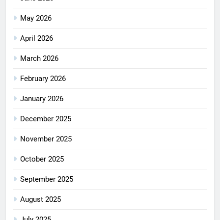
May 2026
April 2026
March 2026
February 2026
January 2026
December 2025
November 2025
October 2025
September 2025
August 2025
July 2025