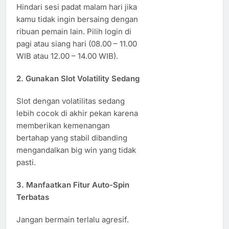
Hindari sesi padat malam hari jika
kamu tidak ingin bersaing dengan
ribuan pemain lain. Pilih login di
pagi atau siang hari (08.00 – 11.00
WIB atau 12.00 – 14.00 WIB).
2.
Gunakan Slot Volatility Sedang
Slot dengan volatilitas sedang
lebih cocok di akhir pekan karena
memberikan kemenangan
bertahap yang stabil dibanding
mengandalkan big win yang tidak
pasti.
3.
Manfaatkan Fitur Auto-Spin
Terbatas
Jangan bermain terlalu agresif.