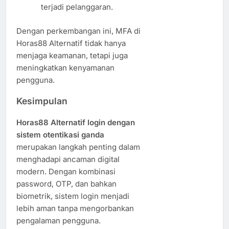
terjadi pelanggaran.
Dengan perkembangan ini, MFA di
Horas88 Alternatif tidak hanya
menjaga keamanan, tetapi juga
meningkatkan kenyamanan
pengguna.
Kesimpulan
Horas88 Alternatif login dengan
sistem otentikasi ganda
merupakan langkah penting dalam
menghadapi ancaman digital
modern. Dengan kombinasi
password, OTP, dan bahkan
biometrik, sistem login menjadi
lebih aman tanpa mengorbankan
pengalaman pengguna.