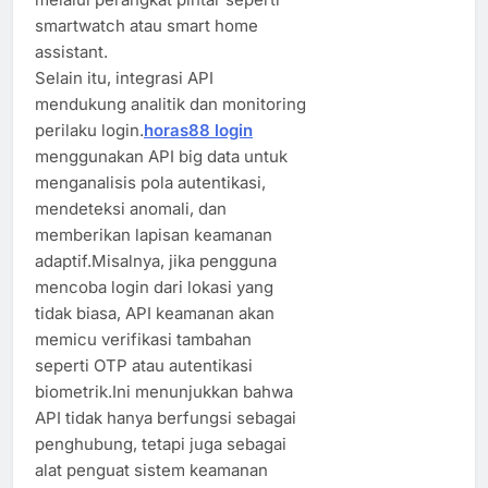
smartwatch atau smart home
assistant.
Selain itu, integrasi API
mendukung analitik dan monitoring
perilaku login.
horas88 login
menggunakan API big data untuk
menganalisis pola autentikasi,
mendeteksi anomali, dan
memberikan lapisan keamanan
adaptif.Misalnya, jika pengguna
mencoba login dari lokasi yang
tidak biasa, API keamanan akan
memicu verifikasi tambahan
seperti OTP atau autentikasi
biometrik.Ini menunjukkan bahwa
API tidak hanya berfungsi sebagai
penghubung, tetapi juga sebagai
alat penguat sistem keamanan