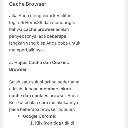
Cache Browser
Jika Anda mengalami kesulitan
login di Horas88 dan mencurigai
bahwa
cache browser
adalah
penyebabnya, ada beberapa
langkah yang bisa Anda coba untuk
memperbaikinya:
a.
Hapus Cache dan Cookies
Browser
Salah satu solusi paling sederhana
adalah dengan
membersihkan
cache dan cookies
browser Anda.
Berikut adalah cara melakukannya
pada beberapa browser populer:
Google Chrome
:
Klik ikon tiga titik di