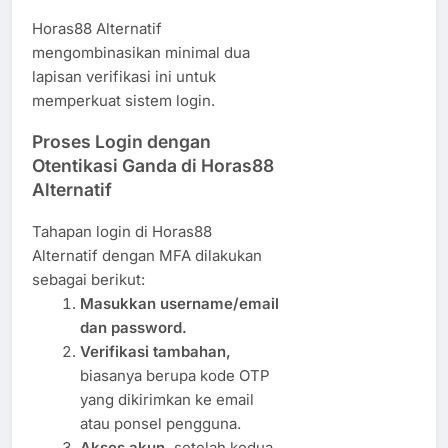
Horas88 Alternatif
mengombinasikan minimal dua
lapisan verifikasi ini untuk
memperkuat sistem login.
Proses Login dengan
Otentikasi Ganda di Horas88
Alternatif
Tahapan login di Horas88
Alternatif dengan MFA dilakukan
sebagai berikut:
Masukkan username/email
dan password.
Verifikasi tambahan,
biasanya berupa kode OTP
yang dikirimkan ke email
atau ponsel pengguna.
Akses akun,
setelah kedua