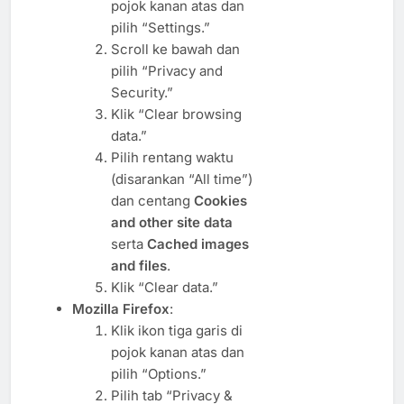
pojok kanan atas dan
pilih “Settings.”
Scroll ke bawah dan
pilih “Privacy and
Security.”
Klik “Clear browsing
data.”
Pilih rentang waktu
(disarankan “All time”)
dan centang
Cookies
and other site data
serta
Cached images
and files
.
Klik “Clear data.”
Mozilla Firefox
:
Klik ikon tiga garis di
pojok kanan atas dan
pilih “Options.”
Pilih tab “Privacy &