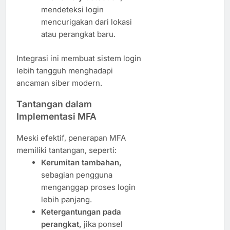
mendeteksi login
mencurigakan dari lokasi
atau perangkat baru.
Integrasi ini membuat sistem login
lebih tangguh menghadapi
ancaman siber modern.
Tantangan dalam
Implementasi MFA
Meski efektif, penerapan MFA
memiliki tantangan, seperti:
Kerumitan tambahan,
sebagian pengguna
menganggap proses login
lebih panjang.
Ketergantungan pada
perangkat,
jika ponsel