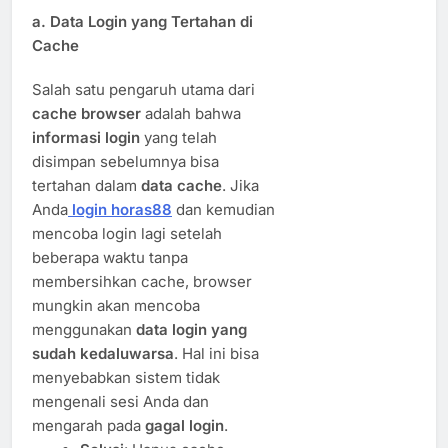
a.
Data Login yang Tertahan di
Cache
Salah satu pengaruh utama dari
cache browser
adalah bahwa
informasi login
yang telah
disimpan sebelumnya bisa
tertahan dalam
data cache
. Jika
Anda
login horas88
dan kemudian
mencoba login lagi setelah
beberapa waktu tanpa
membersihkan cache, browser
mungkin akan mencoba
menggunakan
data login yang
sudah kedaluwarsa
. Hal ini bisa
menyebabkan sistem tidak
mengenali sesi Anda dan
mengarah pada
gagal login
.