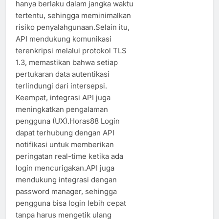
hanya berlaku dalam jangka waktu
tertentu, sehingga meminimalkan
risiko penyalahgunaan.Selain itu,
API mendukung komunikasi
terenkripsi melalui protokol TLS
1.3, memastikan bahwa setiap
pertukaran data autentikasi
terlindungi dari intersepsi.
Keempat, integrasi API juga
meningkatkan pengalaman
pengguna (UX).Horas88 Login
dapat terhubung dengan API
notifikasi untuk memberikan
peringatan real-time ketika ada
login mencurigakan.API juga
mendukung integrasi dengan
password manager, sehingga
pengguna bisa login lebih cepat
tanpa harus mengetik ulang