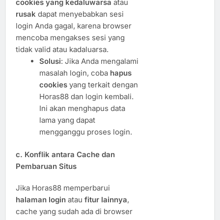
cookies yang kedaluwarsa
atau
rusak
dapat menyebabkan sesi
login Anda gagal, karena browser
mencoba mengakses sesi yang
tidak valid atau kadaluarsa.
Solusi
: Jika Anda mengalami
masalah login, coba
hapus
cookies
yang terkait dengan
Horas88 dan login kembali.
Ini akan menghapus data
lama yang dapat
mengganggu proses login.
c.
Konflik antara Cache dan
Pembaruan Situs
Jika Horas88 memperbarui
halaman login
atau
fitur lainnya
,
cache yang sudah ada di browser