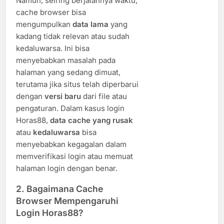
Namun, seiring berjalannya waktu,
cache browser bisa
mengumpulkan
data lama
yang
kadang tidak relevan atau sudah
kedaluwarsa. Ini bisa
menyebabkan masalah pada
halaman yang sedang dimuat,
terutama jika situs telah diperbarui
dengan
versi baru
dari file atau
pengaturan. Dalam kasus login
Horas88,
data cache yang rusak
atau
kedaluwarsa
bisa
menyebabkan kegagalan dalam
memverifikasi login atau memuat
halaman login dengan benar.
2. Bagaimana Cache
Browser Mempengaruhi
Login Horas88?