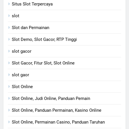
Situs Slot Terpercaya
slot
Slot dan Permainan
Slot Demo, Slot Gacor, RTP Tinggi
slot gacor
Slot Gacor, Fitur Slot, Slot Online
slot gaor
Slot Online
Slot Online, Judi Online, Panduan Pemain
Slot Online, Panduan Permainan, Kasino Online
Slot Online, Permainan Casino, Panduan Taruhan