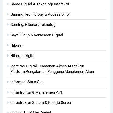
Game Digital & Teknologi Interaktif
Gaming Technology & Accessibility
Gaming, Hiburan, Teknologi
Gaya Hidup & Kebiasaan Digital
Hiburan
Hiburan Digital
Identitas Digital,Keamanan Akses,Arsitektur
Platform,Pengalaman Pengguna,Manajemen Akun
Informasi Situs Slot
Infrastruktur & Manajemen API
Infrastruktur Sistem & Kinerja Server
Inovasi & UX Slot Digital