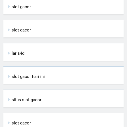
slot gacor
slot gacor
laris4d
slot gacor hari ini
situs slot gacor
slot gacor