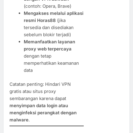
(contoh: Opera, Brave)
Mengakses melalui aplikasi
resmi Horas88
(jika
tersedia dan disediakan
sebelum blokir terjadi)
Memanfaatkan layanan
proxy web terpercaya
dengan tetap
memperhatikan keamanan
data
Catatan penting: Hindari VPN
gratis atau situs proxy
sembarangan karena dapat
menyimpan data login atau
menginfeksi perangkat dengan
malware
.