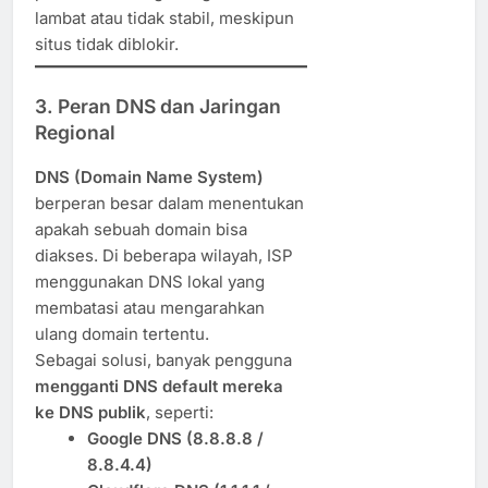
lambat atau tidak stabil, meskipun
situs tidak diblokir.
3.
Peran DNS dan Jaringan
Regional
DNS (Domain Name System)
berperan besar dalam menentukan
apakah sebuah domain bisa
diakses. Di beberapa wilayah, ISP
menggunakan DNS lokal yang
membatasi atau mengarahkan
ulang domain tertentu.
Sebagai solusi, banyak pengguna
mengganti DNS default mereka
ke DNS publik
, seperti:
Google DNS (8.8.8.8 /
8.8.4.4)