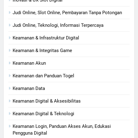
Judi Online, Slot Online, Pembayaran Tanpa Potongan
Judi Online, Teknologi, Informasi Terpercaya
Keamanan & Infrastruktur Digital
Keamanan & Integritas Game
Keamanan Akun
Keamanan dan Panduan Togel
Keamanan Data
Keamanan Digital & Aksesibilitas
Keamanan Digital & Teknologi
Keamanan Login, Panduan Akses Akun, Edukasi
Pengguna Digital