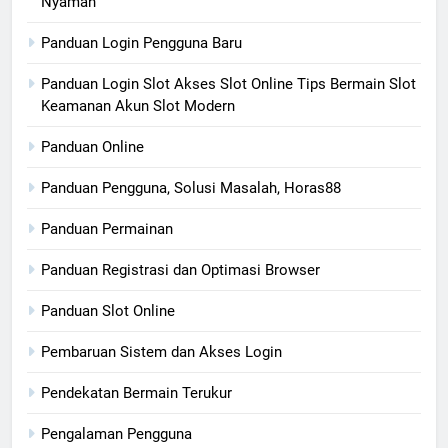
Nyaman
Panduan Login Pengguna Baru
Panduan Login Slot Akses Slot Online Tips Bermain Slot
Keamanan Akun Slot Modern
Panduan Online
Panduan Pengguna, Solusi Masalah, Horas88
Panduan Permainan
Panduan Registrasi dan Optimasi Browser
Panduan Slot Online
Pembaruan Sistem dan Akses Login
Pendekatan Bermain Terukur
Pengalaman Pengguna