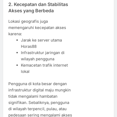
2.
Kecepatan dan Stabilitas
Akses yang Berbeda
Lokasi geografis juga
memengaruhi kecepatan akses
karena:
Jarak ke server utama
Horas88
Infrastruktur jaringan di
wilayah pengguna
Kemacetan trafik internet
lokal
Pengguna di kota besar dengan
infrastruktur digital maju mungkin
tidak mengalami hambatan
signifikan. Sebaliknya, pengguna
di wilayah terpencil, pulau, atau
pedesaan sering mengalami akses