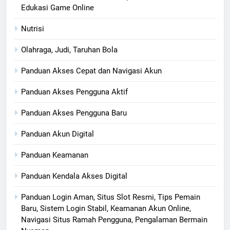
Edukasi Game Online
Nutrisi
Olahraga, Judi, Taruhan Bola
Panduan Akses Cepat dan Navigasi Akun
Panduan Akses Pengguna Aktif
Panduan Akses Pengguna Baru
Panduan Akun Digital
Panduan Keamanan
Panduan Kendala Akses Digital
Panduan Login Aman, Situs Slot Resmi, Tips Pemain
Baru, Sistem Login Stabil, Keamanan Akun Online,
Navigasi Situs Ramah Pengguna, Pengalaman Bermain