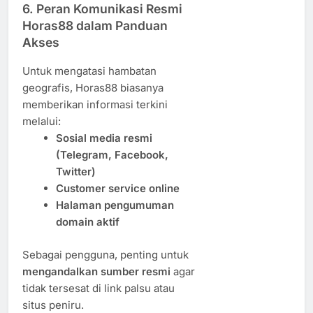
6.
Peran Komunikasi Resmi
Horas88 dalam Panduan
Akses
Untuk mengatasi hambatan
geografis, Horas88 biasanya
memberikan informasi terkini
melalui:
Sosial media resmi
(Telegram, Facebook,
Twitter)
Customer service online
Halaman pengumuman
domain aktif
Sebagai pengguna, penting untuk
mengandalkan sumber resmi
agar
tidak tersesat di link palsu atau
situs peniru.