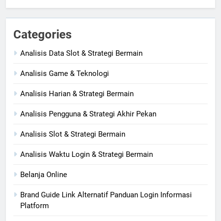
Categories
Analisis Data Slot & Strategi Bermain
Analisis Game & Teknologi
Analisis Harian & Strategi Bermain
Analisis Pengguna & Strategi Akhir Pekan
Analisis Slot & Strategi Bermain
Analisis Waktu Login & Strategi Bermain
Belanja Online
Brand Guide Link Alternatif Panduan Login Informasi
Platform