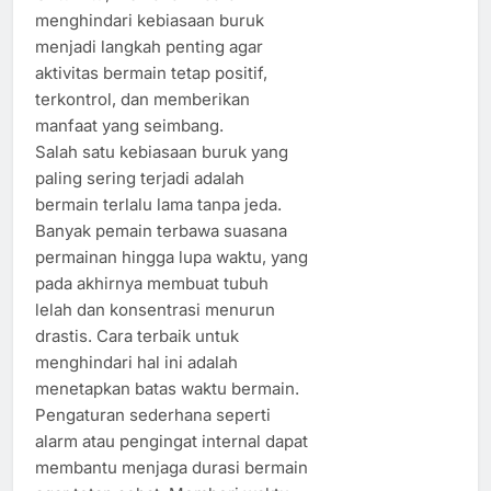
menghindari kebiasaan buruk
menjadi langkah penting agar
aktivitas bermain tetap positif,
terkontrol, dan memberikan
manfaat yang seimbang.
Salah satu kebiasaan buruk yang
paling sering terjadi adalah
bermain terlalu lama tanpa jeda.
Banyak pemain terbawa suasana
permainan hingga lupa waktu, yang
pada akhirnya membuat tubuh
lelah dan konsentrasi menurun
drastis. Cara terbaik untuk
menghindari hal ini adalah
menetapkan batas waktu bermain.
Pengaturan sederhana seperti
alarm atau pengingat internal dapat
membantu menjaga durasi bermain