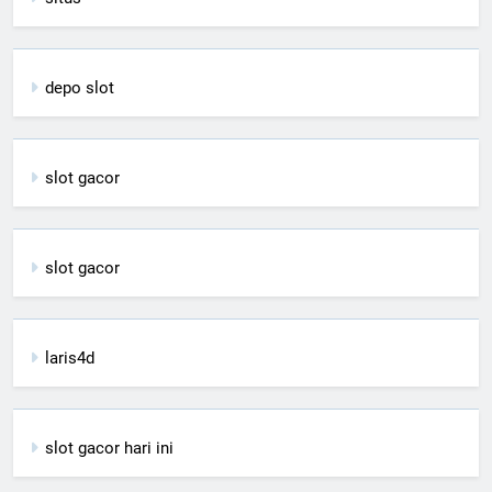
depo slot
slot gacor
slot gacor
laris4d
slot gacor hari ini