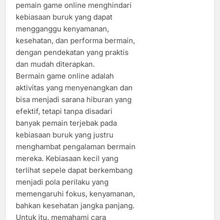
pemain game online menghindari
kebiasaan buruk yang dapat
mengganggu kenyamanan,
kesehatan, dan performa bermain,
dengan pendekatan yang praktis
dan mudah diterapkan.
Bermain game online adalah
aktivitas yang menyenangkan dan
bisa menjadi sarana hiburan yang
efektif, tetapi tanpa disadari
banyak pemain terjebak pada
kebiasaan buruk yang justru
menghambat pengalaman bermain
mereka. Kebiasaan kecil yang
terlihat sepele dapat berkembang
menjadi pola perilaku yang
memengaruhi fokus, kenyamanan,
bahkan kesehatan jangka panjang.
Untuk itu, memahami cara