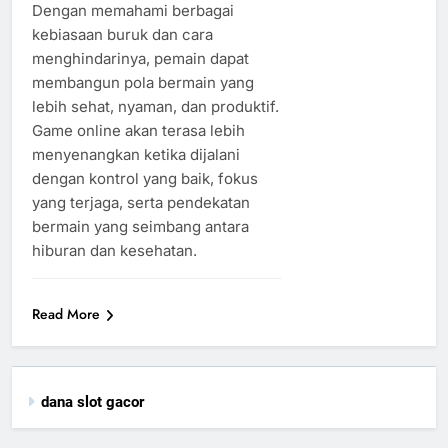
Dengan memahami berbagai
kebiasaan buruk dan cara
menghindarinya, pemain dapat
membangun pola bermain yang
lebih sehat, nyaman, dan produktif.
Game online akan terasa lebih
menyenangkan ketika dijalani
dengan kontrol yang baik, fokus
yang terjaga, serta pendekatan
bermain yang seimbang antara
hiburan dan kesehatan.
Read More
dana slot gacor