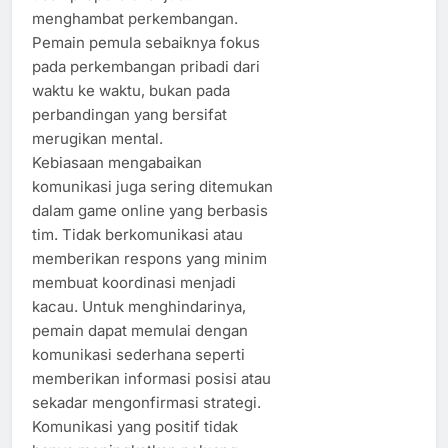
menghambat perkembangan.
Pemain pemula sebaiknya fokus
pada perkembangan pribadi dari
waktu ke waktu, bukan pada
perbandingan yang bersifat
merugikan mental.
Kebiasaan mengabaikan
komunikasi juga sering ditemukan
dalam game online yang berbasis
tim. Tidak berkomunikasi atau
memberikan respons yang minim
membuat koordinasi menjadi
kacau. Untuk menghindarinya,
pemain dapat memulai dengan
komunikasi sederhana seperti
memberikan informasi posisi atau
sekadar mengonfirmasi strategi.
Komunikasi yang positif tidak