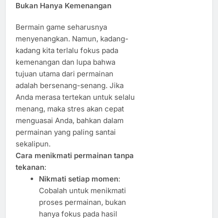
Bukan Hanya Kemenangan
Bermain game seharusnya
menyenangkan. Namun, kadang-
kadang kita terlalu fokus pada
kemenangan dan lupa bahwa
tujuan utama dari permainan
adalah bersenang-senang. Jika
Anda merasa tertekan untuk selalu
menang, maka stres akan cepat
menguasai Anda, bahkan dalam
permainan yang paling santai
sekalipun.
Cara menikmati permainan tanpa
tekanan
:
Nikmati setiap momen
:
Cobalah untuk menikmati
proses permainan, bukan
hanya fokus pada hasil