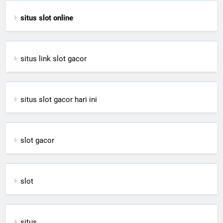
situs slot online
situs link slot gacor
situs slot gacor hari ini
slot gacor
slot
situs