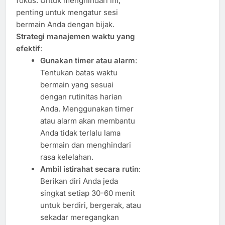
fokus. Untuk menghindari ini,
penting untuk mengatur sesi
bermain Anda dengan bijak.
Strategi manajemen waktu yang
efektif
:
Gunakan timer atau alarm
:
Tentukan batas waktu
bermain yang sesuai
dengan rutinitas harian
Anda. Menggunakan timer
atau alarm akan membantu
Anda tidak terlalu lama
bermain dan menghindari
rasa kelelahan.
Ambil istirahat secara rutin
:
Berikan diri Anda jeda
singkat setiap 30-60 menit
untuk berdiri, bergerak, atau
sekadar meregangkan