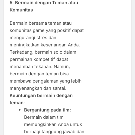
5. Bermain dengan Teman atau
Komunitas
Bermain bersama teman atau
komunitas game yang positif dapat
mengurangi stres dan
meningkatkan kesenangan Anda.
Terkadang, bermain solo dalam
permainan kompetitif dapat
menambah tekanan. Namun,
bermain dengan teman bisa
membawa pengalaman yang lebih
menyenangkan dan santai.
Keuntungan bermain dengan
teman
:
Bergantung pada tim
:
Bermain dalam tim
memungkinkan Anda untuk
berbagi tanggung jawab dan