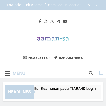
Skip
Panduan Lengkap EDWINSLOT Login untuk Akses
to
Akun yang Lebih Stabil
content
Tips Login Edwinslot agar Akun Tetap Aman
Digunakan dengan Kebiasaan Akses yang Tepat
Cara Memahami Fitur Keamanan pada TIARA4D
Login
Edwinslot Link Alternatif Resmi: Solusi Saat Situs
Utama Tidak Bisa Dibuka
Panduan Lengkap EDWINSLOT Login untuk Akses
Akun yang Lebih Stabil
Aaman SA
Dapatkan Solusi Keamanan Terkini Dari
Tips Login Edwinslot agar Akun Tetap Aman
NEWSLETTER
RANDOM NEWS
Digunakan dengan Kebiasaan Akses yang Tepat
Aaman SA. Teknologi Untuk Melindungi
Bisnis Dan Rumah Anda.
MENU
ra Memahami Fitur Keamanan pada TIARA4D Login
Edw
HEADLINES
Month Ago
1 M