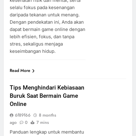
kesehatan fisik dan mental, serta
selalu fokus pada kesenangan
daripada tekanan untuk menang.
Dengan pendekatan ini, Anda akan
dapat bermain game online dengan
lebih efisien, fokus, dan tanpa
stres, sekaligus menjaga
keseimbangan hidup.
Read More
Tips Menghindari Kebiasaan
Buruk Saat Bermain Game
Online
6f89f66
8 months
ago
0
7 mins
Panduan lengkap untuk membantu