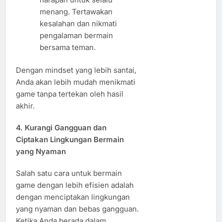
menang. Tertawakan
kesalahan dan nikmati
pengalaman bermain
bersama teman.
Dengan mindset yang lebih santai,
Anda akan lebih mudah menikmati
game tanpa tertekan oleh hasil
akhir.
4. Kurangi Gangguan dan
Ciptakan Lingkungan Bermain
yang Nyaman
Salah satu cara untuk bermain
game dengan lebih efisien adalah
dengan menciptakan lingkungan
yang nyaman dan bebas gangguan.
Ketika Anda berada dalam