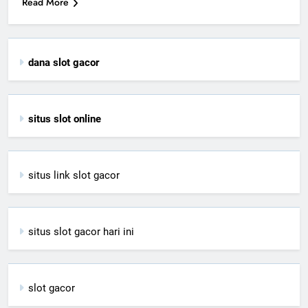
Read More
dana slot gacor
situs slot online
situs link slot gacor
situs slot gacor hari ini
slot gacor