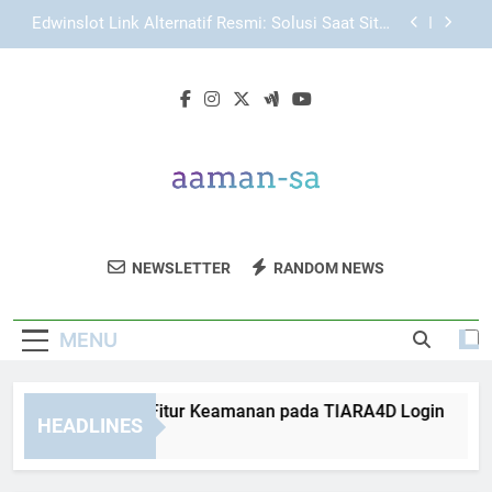
Skip
Panduan Lengkap EDWINSLOT Login untuk Akses
to
Akun yang Lebih Stabil
content
Tips Login Edwinslot agar Akun Tetap Aman
Digunakan dengan Kebiasaan Akses yang Tepat
Cara Memahami Fitur Keamanan pada TIARA4D
Login
Edwinslot Link Alternatif Resmi: Solusi Saat Situs
Utama Tidak Bisa Dibuka
Panduan Lengkap EDWINSLOT Login untuk Akses
Akun yang Lebih Stabil
Aaman SA
Dapatkan Solusi Keamanan Terkini Dari
Tips Login Edwinslot agar Akun Tetap Aman
NEWSLETTER
RANDOM NEWS
Digunakan dengan Kebiasaan Akses yang Tepat
Aaman SA. Teknologi Untuk Melindungi
Bisnis Dan Rumah Anda.
MENU
ra Memahami Fitur Keamanan pada TIARA4D Login
Edw
HEADLINES
Weeks Ago
1 M