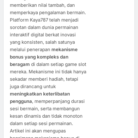
memberikan nilai tambah, dan
memperkaya pengalaman bermain.
Platform Kaya787 telah menjadi
sorotan dalam dunia permainan
interaktif digital berkat inovasi
yang konsisten, salah satunya
melalui penerapan
mekanisme
bonus yang kompleks dan
beragam
di dalam setiap game slot
mereka. Mekanisme ini tidak hanya
sekadar memberi hadiah, tetapi
juga dirancang untuk
meningkatkan keterlibatan
pengguna
, memperpanjang durasi
sesi bermain, serta membangun
kesan dinamis dan tidak monoton
dalam setiap sesi permainan.
Artikel ini akan mengupas