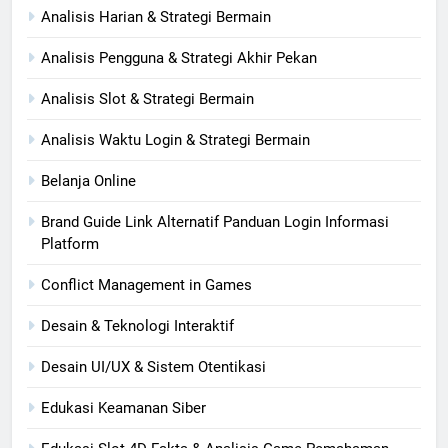
Analisis Harian & Strategi Bermain
Analisis Pengguna & Strategi Akhir Pekan
Analisis Slot & Strategi Bermain
Analisis Waktu Login & Strategi Bermain
Belanja Online
Brand Guide Link Alternatif Panduan Login Informasi
Platform
Conflict Management in Games
Desain & Teknologi Interaktif
Desain UI/UX & Sistem Otentikasi
Edukasi Keamanan Siber