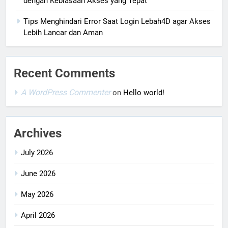
dengan Kebiasaan Akses yang Tepat
Tips Menghindari Error Saat Login Lebah4D agar Akses
Lebih Lancar dan Aman
Recent Comments
A WordPress Commenter
on
Hello world!
Archives
July 2026
June 2026
May 2026
April 2026