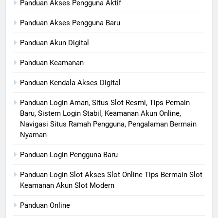
Panduan Akses Pengguna Aktif
Panduan Akses Pengguna Baru
Panduan Akun Digital
Panduan Keamanan
Panduan Kendala Akses Digital
Panduan Login Aman, Situs Slot Resmi, Tips Pemain
Baru, Sistem Login Stabil, Keamanan Akun Online,
Navigasi Situs Ramah Pengguna, Pengalaman Bermain
Nyaman
Panduan Login Pengguna Baru
Panduan Login Slot Akses Slot Online Tips Bermain Slot
Keamanan Akun Slot Modern
Panduan Online