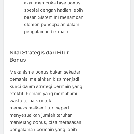
akan membuka fase bonus
spesial dengan hadiah lebih
besar. Sistem ini menambah
elemen pencapaian dalam
pengalaman bermain.
Nilai Strategis dari Fitur
Bonus
Mekanisme bonus bukan sekadar
pemanis, melainkan bisa menjadi
kunci dalam strategi bermain yang
efektif. Pemain yang memahami
waktu terbaik untuk
memaksimalkan fitur, seperti
menyesuaikan jumlah taruhan
menjelang bonus, bisa merasakan
pengalaman bermain yang lebih