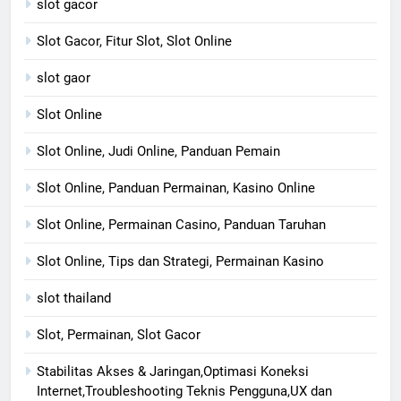
slot gacor
Slot Gacor, Fitur Slot, Slot Online
slot gaor
Slot Online
Slot Online, Judi Online, Panduan Pemain
Slot Online, Panduan Permainan, Kasino Online
Slot Online, Permainan Casino, Panduan Taruhan
Slot Online, Tips dan Strategi, Permainan Kasino
slot thailand
Slot, Permainan, Slot Gacor
Stabilitas Akses & Jaringan,Optimasi Koneksi
Internet,Troubleshooting Teknis Pengguna,UX dan