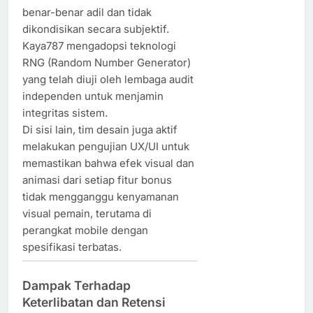
benar-benar adil dan tidak
dikondisikan secara subjektif.
Kaya787 mengadopsi teknologi
RNG (Random Number Generator)
yang telah diuji oleh lembaga audit
independen untuk menjamin
integritas sistem.
Di sisi lain, tim desain juga aktif
melakukan pengujian UX/UI untuk
memastikan bahwa efek visual dan
animasi dari setiap fitur bonus
tidak mengganggu kenyamanan
visual pemain, terutama di
perangkat mobile dengan
spesifikasi terbatas.
Dampak Terhadap
Keterlibatan dan Retensi