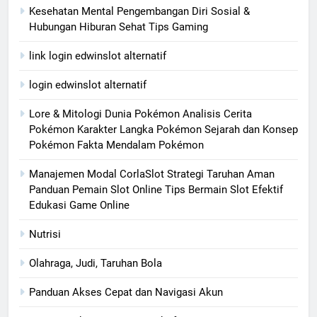
Kesehatan Mental Pengembangan Diri Sosial &
Hubungan Hiburan Sehat Tips Gaming
link login edwinslot alternatif
login edwinslot alternatif
Lore & Mitologi Dunia Pokémon Analisis Cerita
Pokémon Karakter Langka Pokémon Sejarah dan Konsep
Pokémon Fakta Mendalam Pokémon
Manajemen Modal CorlaSlot Strategi Taruhan Aman
Panduan Pemain Slot Online Tips Bermain Slot Efektif
Edukasi Game Online
Nutrisi
Olahraga, Judi, Taruhan Bola
Panduan Akses Cepat dan Navigasi Akun