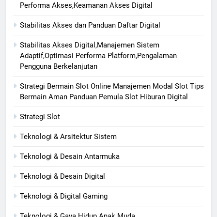
Performa Akses,Keamanan Akses Digital
Stabilitas Akses dan Panduan Daftar Digital
Stabilitas Akses Digital,Manajemen Sistem
Adaptif,Optimasi Performa Platform,Pengalaman
Pengguna Berkelanjutan
Strategi Bermain Slot Online Manajemen Modal Slot Tips
Bermain Aman Panduan Pemula Slot Hiburan Digital
Strategi Slot
Teknologi & Arsitektur Sistem
Teknologi & Desain Antarmuka
Teknologi & Desain Digital
Teknologi & Digital Gaming
Teknologi & Gaya Hidup Anak Muda