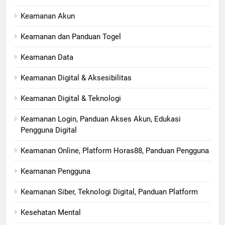
Keamanan Akun
Keamanan dan Panduan Togel
Keamanan Data
Keamanan Digital & Aksesibilitas
Keamanan Digital & Teknologi
Keamanan Login, Panduan Akses Akun, Edukasi
Pengguna Digital
Keamanan Online, Platform Horas88, Panduan Pengguna
Keamanan Pengguna
Keamanan Siber, Teknologi Digital, Panduan Platform
Kesehatan Mental