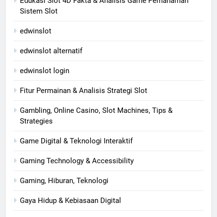
Edukasi Slot 4D Fakta & Analisis Game Pemahaman
Sistem Slot
edwinslot
edwinslot alternatif
edwinslot login
Fitur Permainan & Analisis Strategi Slot
Gambling, Online Casino, Slot Machines, Tips &
Strategies
Game Digital & Teknologi Interaktif
Gaming Technology & Accessibility
Gaming, Hiburan, Teknologi
Gaya Hidup & Kebiasaan Digital