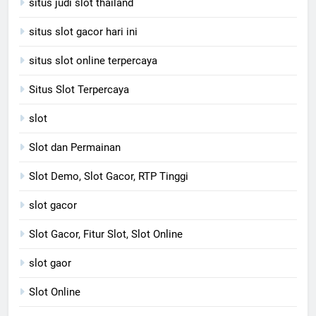
situs judi slot thailand
situs slot gacor hari ini
situs slot online terpercaya
Situs Slot Terpercaya
slot
Slot dan Permainan
Slot Demo, Slot Gacor, RTP Tinggi
slot gacor
Slot Gacor, Fitur Slot, Slot Online
slot gaor
Slot Online