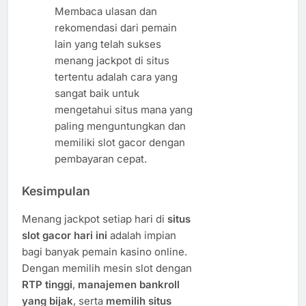
Membaca ulasan dan
rekomendasi dari pemain
lain yang telah sukses
menang jackpot di situs
tertentu adalah cara yang
sangat baik untuk
mengetahui situs mana yang
paling menguntungkan dan
memiliki slot gacor dengan
pembayaran cepat.
Kesimpulan
Menang jackpot setiap hari di
situs
slot gacor hari ini
adalah impian
bagi banyak pemain kasino online.
Dengan memilih mesin slot dengan
RTP tinggi
,
manajemen bankroll
yang bijak
, serta
memilih situs