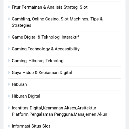
Fitur Permainan & Analisis Strategi Slot
Gambling, Online Casino, Slot Machines, Tips &
Strategies
Game Digital & Teknologi Interaktif
Gaming Technology & Accessibility
Gaming, Hiburan, Teknologi
Gaya Hidup & Kebiasaan Digital
Hiburan
Hiburan Digital
Identitas Digital,Keamanan Akses,Arsitektur
Platform,Pengalaman Pengguna,Manajemen Akun
Informasi Situs Slot