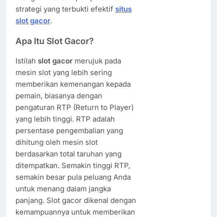
strategi yang terbukti efektif
situs
slot gacor
.
Apa Itu Slot Gacor?
Istilah
slot gacor
merujuk pada
mesin slot yang lebih sering
memberikan kemenangan kepada
pemain, biasanya dengan
pengaturan RTP (Return to Player)
yang lebih tinggi. RTP adalah
persentase pengembalian yang
dihitung oleh mesin slot
berdasarkan total taruhan yang
ditempatkan. Semakin tinggi RTP,
semakin besar pula peluang Anda
untuk menang dalam jangka
panjang. Slot gacor dikenal dengan
kemampuannya untuk memberikan