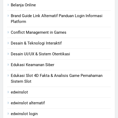
Belanja Online
Brand Guide Link Alternatif Panduan Login Informasi
Platform
Conflict Management in Games
Desain & Teknologi Interaktif
Desain UI/UX & Sistem Otentikasi
Edukasi Keamanan Siber
Edukasi Slot 4D Fakta & Analisis Game Pemahaman
Sistem Slot
edwinslot
edwinslot alternatif
edwinslot login