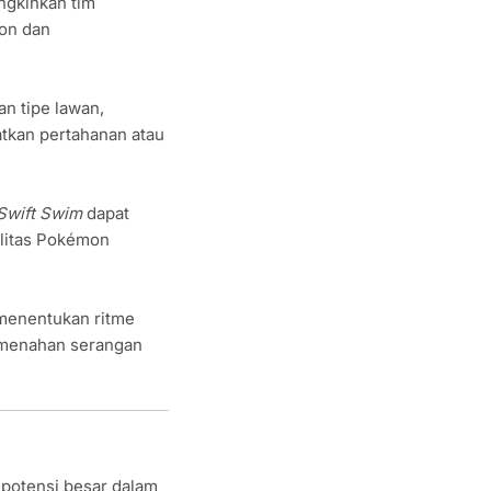
gkinkan tim
on dan
n tipe lawan,
kan pertahanan atau
Swift Swim
dapat
ilitas Pokémon
menentukan ritme
 menahan serangan
potensi besar dalam