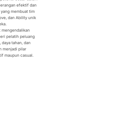
erangan efektif dan
n yang membuat tim
ve, dan Ability unik
eka.
t mengendalikan
ri pelatih peluang
, daya tahan, dan
menjadi pilar
tif maupun casual.