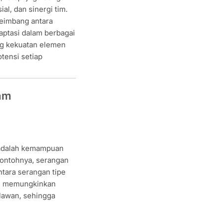
l, dan sinergi tim.
seimbang antara
aptasi dalam berbagai
g kekuatan elemen
tensi setiap
am
 adalah kemampuan
ontohnya, serangan
ntara serangan tipe
ini memungkinkan
 lawan, sehingga