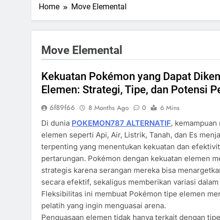
Home
Move Elemental
Move Elemental
Kekuatan Pokémon yang Dapat Diken
Elemen: Strategi, Tipe, dan Potensi 
6f89f66
8 Months Ago
0
6 Mins
Di dunia
POKEMON787 ALTERNATIF
, kemampuan 
elemen seperti Api, Air, Listrik, Tanah, dan Es menja
terpenting yang menentukan kekuatan dan efektivi
pertarungan. Pokémon dengan kekuatan elemen me
strategis karena serangan mereka bisa menargetk
secara efektif, sekaligus memberikan variasi dalam 
Fleksibilitas ini membuat Pokémon tipe elemen men
pelatih yang ingin menguasai arena.
Penguasaan elemen tidak hanya terkait dengan tipe