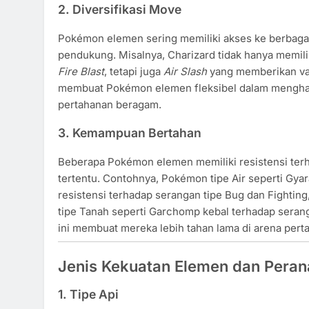
2. Diversifikasi Move
Pokémon elemen sering memiliki akses ke berbaga
pendukung. Misalnya, Charizard tidak hanya memil
Fire Blast
, tetapi juga
Air Slash
yang memberikan vari
membuat Pokémon elemen fleksibel dalam mengha
pertahanan beragam.
3. Kemampuan Bertahan
Beberapa Pokémon elemen memiliki resistensi ter
tertentu. Contohnya, Pokémon tipe Air seperti Gya
resistensi terhadap serangan tipe Bug dan Fighti
tipe Tanah seperti Garchomp kebal terhadap seranga
ini membuat mereka lebih tahan lama di arena pert
Jenis Kekuatan Elemen dan Pera
1. Tipe Api