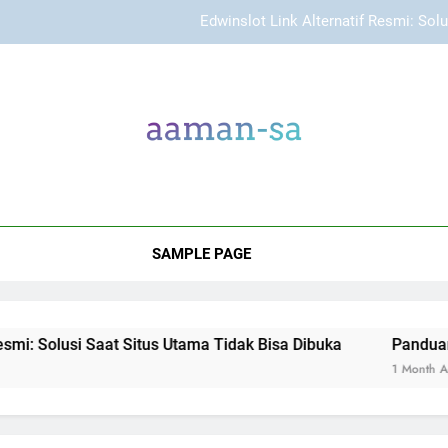
Edwinslot Link Alternatif Resmi: Sol
Panduan Lengkap EDWINSLOT Login
Tips Login Edwinslot agar Akun Tetap Aman Digunak
Cara Memahami
man SA
Edwinslot Link Alternatif Resmi: Sol
Solusi Keamanan Terkini Dari Aaman SA. Teknologi Untuk Meli
Panduan Lengkap EDWINSLOT Login
SAMPLE PAGE
Tips Login Edwinslot agar Akun Tetap Aman Digunak
 Saat Situs Utama Tidak Bisa Dibuka
Panduan Lengkap ED
1 Month Ago