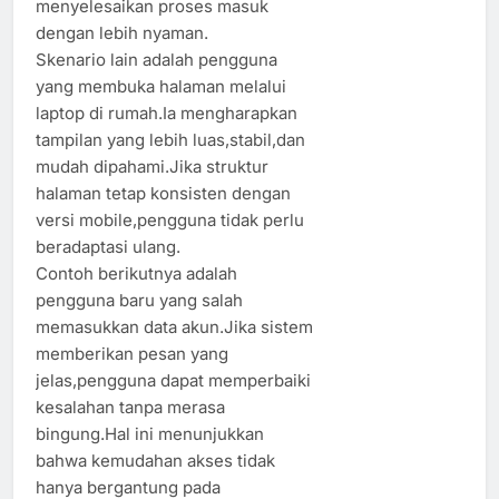
menyelesaikan proses masuk
dengan lebih nyaman.
Skenario lain adalah pengguna
yang membuka halaman melalui
laptop di rumah.Ia mengharapkan
tampilan yang lebih luas,stabil,dan
mudah dipahami.Jika struktur
halaman tetap konsisten dengan
versi mobile,pengguna tidak perlu
beradaptasi ulang.
Contoh berikutnya adalah
pengguna baru yang salah
memasukkan data akun.Jika sistem
memberikan pesan yang
jelas,pengguna dapat memperbaiki
kesalahan tanpa merasa
bingung.Hal ini menunjukkan
bahwa kemudahan akses tidak
hanya bergantung pada