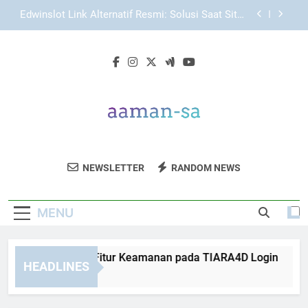
Skip
Panduan Lengkap EDWINSLOT Login untuk Akses
to
Akun yang Lebih Stabil
content
Tips Login Edwinslot agar Akun Tetap Aman
Digunakan dengan Kebiasaan Akses yang Tepat
Cara Memahami Fitur Keamanan pada TIARA4D
Login
Edwinslot Link Alternatif Resmi: Solusi Saat Situs
Utama Tidak Bisa Dibuka
Panduan Lengkap EDWINSLOT Login untuk Akses
Akun yang Lebih Stabil
Aaman SA
Dapatkan Solusi Keamanan Terkini Dari
Tips Login Edwinslot agar Akun Tetap Aman
NEWSLETTER
RANDOM NEWS
Digunakan dengan Kebiasaan Akses yang Tepat
Aaman SA. Teknologi Untuk Melindungi
Bisnis Dan Rumah Anda.
MENU
ra Memahami Fitur Keamanan pada TIARA4D Login
Edw
HEADLINES
Weeks Ago
1 M