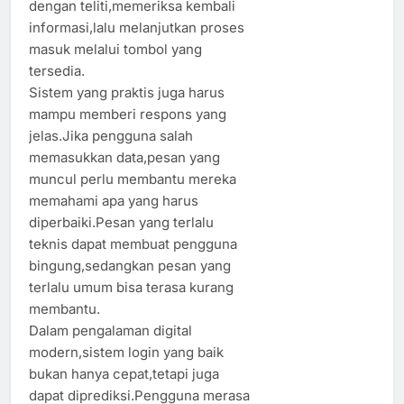
dengan teliti,memeriksa kembali
informasi,lalu melanjutkan proses
masuk melalui tombol yang
tersedia.
Sistem yang praktis juga harus
mampu memberi respons yang
jelas.Jika pengguna salah
memasukkan data,pesan yang
muncul perlu membantu mereka
memahami apa yang harus
diperbaiki.Pesan yang terlalu
teknis dapat membuat pengguna
bingung,sedangkan pesan yang
terlalu umum bisa terasa kurang
membantu.
Dalam pengalaman digital
modern,sistem login yang baik
bukan hanya cepat,tetapi juga
dapat diprediksi.Pengguna merasa