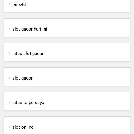
laris4d
slot gacor hari ini
situs slot gacor
slot gacor
situs terpercaya
slot online