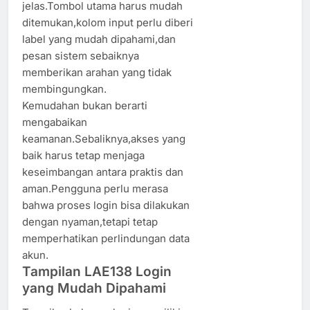
jelas.Tombol utama harus mudah
ditemukan,kolom input perlu diberi
label yang mudah dipahami,dan
pesan sistem sebaiknya
memberikan arahan yang tidak
membingungkan.
Kemudahan bukan berarti
mengabaikan
keamanan.Sebaliknya,akses yang
baik harus tetap menjaga
keseimbangan antara praktis dan
aman.Pengguna perlu merasa
bahwa proses login bisa dilakukan
dengan nyaman,tetapi tetap
memperhatikan perlindungan data
akun.
Tampilan LAE138 Login
yang Mudah Dipahami