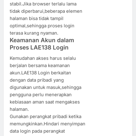
stabil.Jika browser terlalu lama
tidak diperbarui,beberapa elemen
halaman bisa tidak tampil
optimal,sehingga proses login
terasa kurang nyaman.
Keamanan Akun dalam
Proses LAE138 Login
Kemudahan akses harus selalu
berjalan bersama keamanan
akun.LAE138 Login berkaitan
dengan data pribadi yang
digunakan untuk masuk,sehingga
pengguna perlu menerapkan
kebiasaan aman saat mengakses
halaman.
Gunakan perangkat pribadi ketika
memungkinkan.Hindari menyimpan
data login pada perangkat