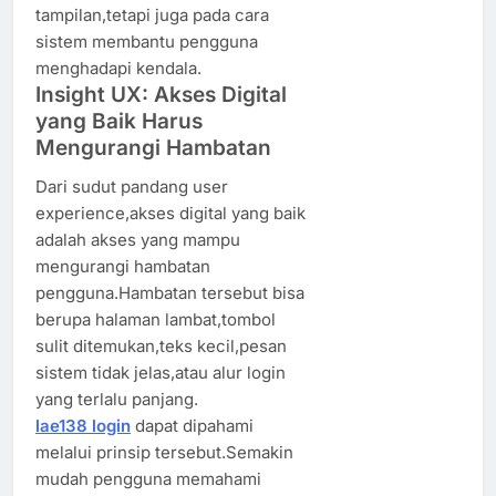
tampilan,tetapi juga pada cara
sistem membantu pengguna
menghadapi kendala.
Insight UX: Akses Digital
yang Baik Harus
Mengurangi Hambatan
Dari sudut pandang user
experience,akses digital yang baik
adalah akses yang mampu
mengurangi hambatan
pengguna.Hambatan tersebut bisa
berupa halaman lambat,tombol
sulit ditemukan,teks kecil,pesan
sistem tidak jelas,atau alur login
yang terlalu panjang.
lae138 login
dapat dipahami
melalui prinsip tersebut.Semakin
mudah pengguna memahami