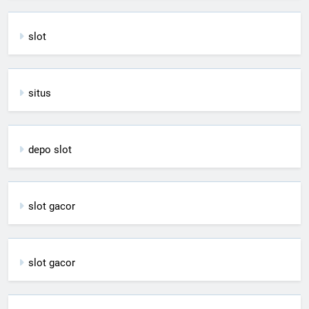
slot
situs
depo slot
slot gacor
slot gacor