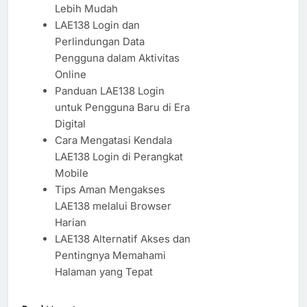
Lebih Mudah
LAE138 Login dan
Perlindungan Data
Pengguna dalam Aktivitas
Online
Panduan LAE138 Login
untuk Pengguna Baru di Era
Digital
Cara Mengatasi Kendala
LAE138 Login di Perangkat
Mobile
Tips Aman Mengakses
LAE138 melalui Browser
Harian
LAE138 Alternatif Akses dan
Pentingnya Memahami
Halaman yang Tepat