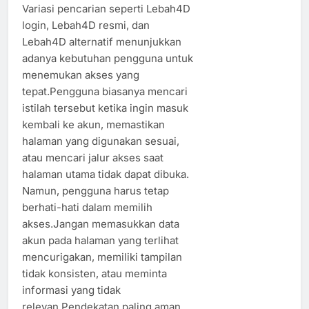
Variasi pencarian seperti Lebah4D
login, Lebah4D resmi, dan
Lebah4D alternatif menunjukkan
adanya kebutuhan pengguna untuk
menemukan akses yang
tepat.Pengguna biasanya mencari
istilah tersebut ketika ingin masuk
kembali ke akun, memastikan
halaman yang digunakan sesuai,
atau mencari jalur akses saat
halaman utama tidak dapat dibuka.
Namun, pengguna harus tetap
berhati-hati dalam memilih
akses.Jangan memasukkan data
akun pada halaman yang terlihat
mencurigakan, memiliki tampilan
tidak konsisten, atau meminta
informasi yang tidak
relevan.Pendekatan paling aman