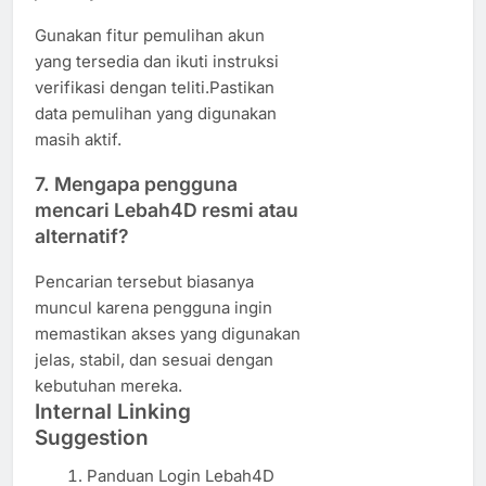
Gunakan fitur pemulihan akun
yang tersedia dan ikuti instruksi
verifikasi dengan teliti.Pastikan
data pemulihan yang digunakan
masih aktif.
7. Mengapa pengguna
mencari Lebah4D resmi atau
alternatif?
Pencarian tersebut biasanya
muncul karena pengguna ingin
memastikan akses yang digunakan
jelas, stabil, dan sesuai dengan
kebutuhan mereka.
Internal Linking
Suggestion
Panduan Login Lebah4D