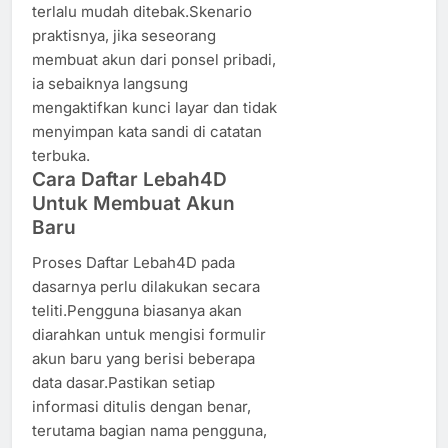
terlalu mudah ditebak.Skenario
praktisnya, jika seseorang
membuat akun dari ponsel pribadi,
ia sebaiknya langsung
mengaktifkan kunci layar dan tidak
menyimpan kata sandi di catatan
terbuka.
Cara Daftar Lebah4D
Untuk Membuat Akun
Baru
Proses Daftar Lebah4D pada
dasarnya perlu dilakukan secara
teliti.Pengguna biasanya akan
diarahkan untuk mengisi formulir
akun baru yang berisi beberapa
data dasar.Pastikan setiap
informasi ditulis dengan benar,
terutama bagian nama pengguna,