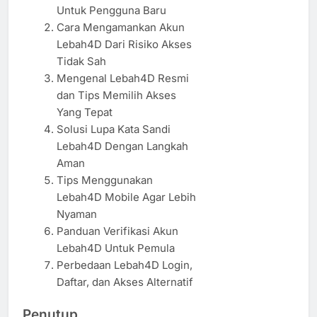
Untuk Pengguna Baru
Cara Mengamankan Akun
Lebah4D Dari Risiko Akses
Tidak Sah
Mengenal Lebah4D Resmi
dan Tips Memilih Akses
Yang Tepat
Solusi Lupa Kata Sandi
Lebah4D Dengan Langkah
Aman
Tips Menggunakan
Lebah4D Mobile Agar Lebih
Nyaman
Panduan Verifikasi Akun
Lebah4D Untuk Pemula
Perbedaan Lebah4D Login,
Daftar, dan Akses Alternatif
Penutup