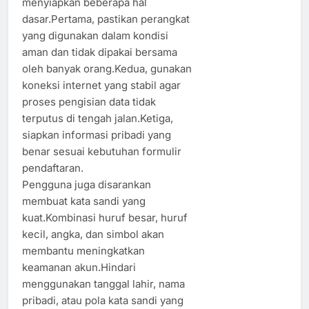
menyiapkan beberapa hal
dasar.Pertama, pastikan perangkat
yang digunakan dalam kondisi
aman dan tidak dipakai bersama
oleh banyak orang.Kedua, gunakan
koneksi internet yang stabil agar
proses pengisian data tidak
terputus di tengah jalan.Ketiga,
siapkan informasi pribadi yang
benar sesuai kebutuhan formulir
pendaftaran.
Pengguna juga disarankan
membuat kata sandi yang
kuat.Kombinasi huruf besar, huruf
kecil, angka, dan simbol akan
membantu meningkatkan
keamanan akun.Hindari
menggunakan tanggal lahir, nama
pribadi, atau pola kata sandi yang