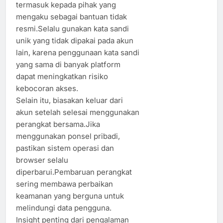
termasuk kepada pihak yang
mengaku sebagai bantuan tidak
resmi.Selalu gunakan kata sandi
unik yang tidak dipakai pada akun
lain, karena penggunaan kata sandi
yang sama di banyak platform
dapat meningkatkan risiko
kebocoran akses.
Selain itu, biasakan keluar dari
akun setelah selesai menggunakan
perangkat bersama.Jika
menggunakan ponsel pribadi,
pastikan sistem operasi dan
browser selalu
diperbarui.Pembaruan perangkat
sering membawa perbaikan
keamanan yang berguna untuk
melindungi data pengguna.
Insight penting dari pengalaman