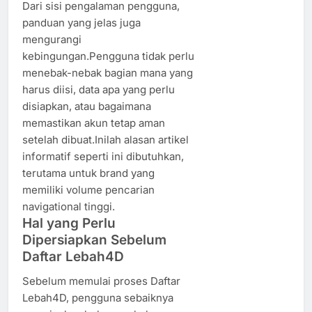
Dari sisi pengalaman pengguna,
panduan yang jelas juga
mengurangi
kebingungan.Pengguna tidak perlu
menebak-nebak bagian mana yang
harus diisi, data apa yang perlu
disiapkan, atau bagaimana
memastikan akun tetap aman
setelah dibuat.Inilah alasan artikel
informatif seperti ini dibutuhkan,
terutama untuk brand yang
memiliki volume pencarian
navigational tinggi.
Hal yang Perlu
Dipersiapkan Sebelum
Daftar Lebah4D
Sebelum memulai proses Daftar
Lebah4D, pengguna sebaiknya