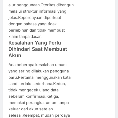
alur penggunaan.Otoritas dibangun
melalui struktur informasi yang
jelas.Kepercayaan diperkuat
dengan bahasa yang tidak
berlebihan dan tidak membuat
klaim tanpa dasar.
Kesalahan Yang Perlu
Dihindari Saat Membuat
Akun
Ada beberapa kesalahan umum
yang sering dilakukan pengguna
baru.Pertama, menggunakan kata
sandi terlalu sederhana.Kedua,
tidak mengecek ulang data
sebelum konfirmasi.Ketiga,
memakai perangkat umum tanpa
keluar dari akun setelah
selesai.Keempat, mudah percaya