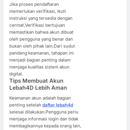
Jika proses pendaftaran
memerlukan verifikasi, ikuti
instruksi yang tersedia dengan
cermat.Verifikasi bertujuan
memastikan bahwa akun dibuat
oleh pengguna yang benar dan
bukan oleh pihak lain.Dari sudut
pandang keamanan, tahapan ini
menjadi bagian penting dalam
menjaga kualitas sistem akun
digital.
Tips Membuat Akun
Lebah4D Lebih Aman
Keamanan akun adalah bagian
penting setelah
daftar lebah4d
selesai dilakukan.Pengguna perlu
menjaga informasi login dan tidak
membagikannya kepada orang lain,