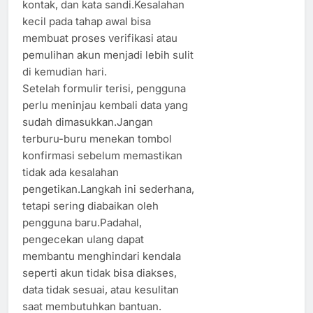
kontak, dan kata sandi.Kesalahan
kecil pada tahap awal bisa
membuat proses verifikasi atau
pemulihan akun menjadi lebih sulit
di kemudian hari.
Setelah formulir terisi, pengguna
perlu meninjau kembali data yang
sudah dimasukkan.Jangan
terburu-buru menekan tombol
konfirmasi sebelum memastikan
tidak ada kesalahan
pengetikan.Langkah ini sederhana,
tetapi sering diabaikan oleh
pengguna baru.Padahal,
pengecekan ulang dapat
membantu menghindari kendala
seperti akun tidak bisa diakses,
data tidak sesuai, atau kesulitan
saat membutuhkan bantuan.