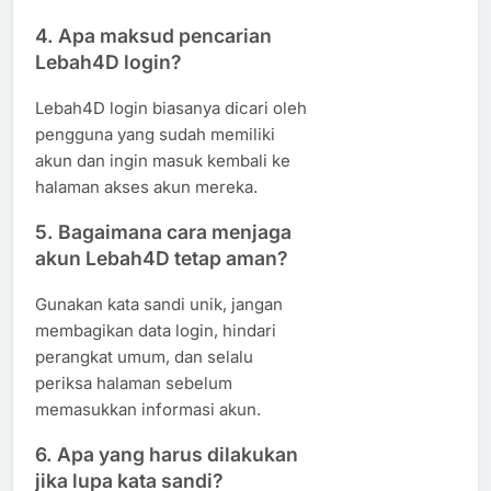
4. Apa maksud pencarian
Lebah4D login?
Lebah4D login biasanya dicari oleh
pengguna yang sudah memiliki
akun dan ingin masuk kembali ke
halaman akses akun mereka.
5. Bagaimana cara menjaga
akun Lebah4D tetap aman?
Gunakan kata sandi unik, jangan
membagikan data login, hindari
perangkat umum, dan selalu
periksa halaman sebelum
memasukkan informasi akun.
6. Apa yang harus dilakukan
jika lupa kata sandi?