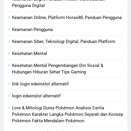
Pengguna Digital
Keamanan Online, Platform Horas88, Panduan Pengguna
Keamanan Pengguna
Keamanan Siber, Teknologi Digital, Panduan Platform
Kesehatan Mental
Kesehatan Mental Pengembangan Diri Sosial &
Hubungan Hiburan Sehat Tips Gaming
link login edwinslot alternatif
login edwinslot alternatif
Lore & Mitologi Dunia Pokémon Analisis Cerita
Pokémon Karakter Langka Pokémon Sejarah dan Konsep
Pokémon Fakta Mendalam Pokémon