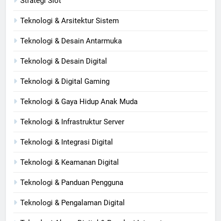
Strategi Slot
Teknologi & Arsitektur Sistem
Teknologi & Desain Antarmuka
Teknologi & Desain Digital
Teknologi & Digital Gaming
Teknologi & Gaya Hidup Anak Muda
Teknologi & Infrastruktur Server
Teknologi & Integrasi Digital
Teknologi & Keamanan Digital
Teknologi & Panduan Pengguna
Teknologi & Pengalaman Digital