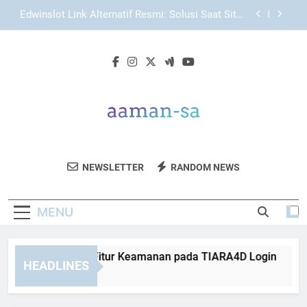
Skip
Panduan Lengkap EDWINSLOT Login untuk Akses
to
Akun yang Lebih Stabil
content
Tips Login Edwinslot agar Akun Tetap Aman
Digunakan dengan Kebiasaan Akses yang Tepat
Cara Memahami Fitur Keamanan pada TIARA4D
Login
Edwinslot Link Alternatif Resmi: Solusi Saat Situs
Utama Tidak Bisa Dibuka
Panduan Lengkap EDWINSLOT Login untuk Akses
Akun yang Lebih Stabil
Aaman SA
Dapatkan Solusi Keamanan Terkini Dari
Tips Login Edwinslot agar Akun Tetap Aman
NEWSLETTER
RANDOM NEWS
Digunakan dengan Kebiasaan Akses yang Tepat
Aaman SA. Teknologi Untuk Melindungi
Bisnis Dan Rumah Anda.
MENU
ra Memahami Fitur Keamanan pada TIARA4D Login
Edw
HEADLINES
Month Ago
1 M