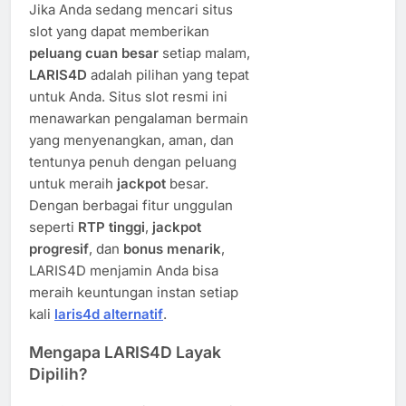
Jika Anda sedang mencari situs
slot yang dapat memberikan
peluang cuan besar
setiap malam,
LARIS4D
adalah pilihan yang tepat
untuk Anda. Situs slot resmi ini
menawarkan pengalaman bermain
yang menyenangkan, aman, dan
tentunya penuh dengan peluang
untuk meraih
jackpot
besar.
Dengan berbagai fitur unggulan
seperti
RTP tinggi
,
jackpot
progresif
, dan
bonus menarik
,
LARIS4D menjamin Anda bisa
meraih keuntungan instan setiap
kali
laris4d alternatif
.
Mengapa LARIS4D Layak
Dipilih?