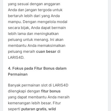
yang sesuai dengan anggaran
Anda dan jangan tergoda untuk
bertaruh lebih dari yang Anda
mampu. Dengan mengelola modal
secara bijak, Anda dapat bermain
lebih lama dan meningkatkan
peluang untuk menang. Ini akan
membantu Anda memaksimalkan
peluang meraih
cuan besar
di
LARIS4D.
4. Fokus pada Fitur Bonus dalam
Permainan
Banyak permainan slot di LARIS4D
dilengkapi dengan
fitur bonus
yang dapat membantu Anda meraih
kemenangan lebih besar. Fitur
seperti
putaran gratis
,
wild