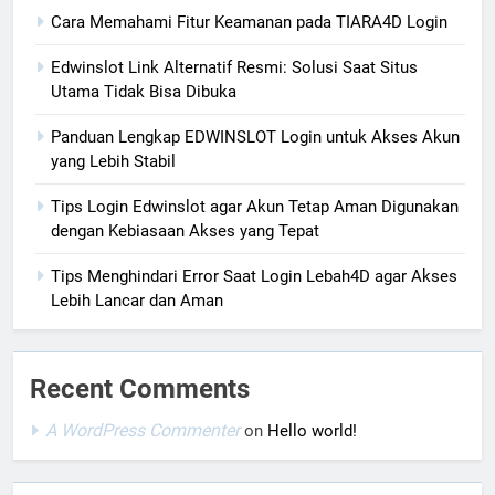
Cara Memahami Fitur Keamanan pada TIARA4D Login
Edwinslot Link Alternatif Resmi: Solusi Saat Situs
Utama Tidak Bisa Dibuka
Panduan Lengkap EDWINSLOT Login untuk Akses Akun
yang Lebih Stabil
Tips Login Edwinslot agar Akun Tetap Aman Digunakan
dengan Kebiasaan Akses yang Tepat
Tips Menghindari Error Saat Login Lebah4D agar Akses
Lebih Lancar dan Aman
Recent Comments
A WordPress Commenter
on
Hello world!