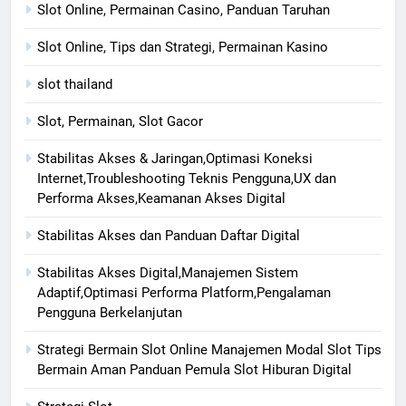
Slot Online, Permainan Casino, Panduan Taruhan
Slot Online, Tips dan Strategi, Permainan Kasino
slot thailand
Slot, Permainan, Slot Gacor
Stabilitas Akses & Jaringan,Optimasi Koneksi
Internet,Troubleshooting Teknis Pengguna,UX dan
Performa Akses,Keamanan Akses Digital
Stabilitas Akses dan Panduan Daftar Digital
Stabilitas Akses Digital,Manajemen Sistem
Adaptif,Optimasi Performa Platform,Pengalaman
Pengguna Berkelanjutan
Strategi Bermain Slot Online Manajemen Modal Slot Tips
Bermain Aman Panduan Pemula Slot Hiburan Digital