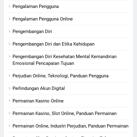
Pengalaman Pengguna
Pengalaman Pengguna Online
Pengembangan Diri
Pengembangan Diri dan Etika Kehidupan
Pengembangan Diri Kesehatan Mental Kemandirian
Emosional Pencapaian Tujuan
Perjudian Online, Teknologi, Panduan Pengguna
Perlindungan Akun Digital
Permainan Kasino Online
Permainan Kasino, Slot Online, Panduan Permainan
Permainan Online, Industri Perjudian, Panduan Permainan