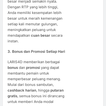
besar menjadi semakin nyata.
Dengan RTP yang lebih tinggi,
Anda memiliki kesempatan lebih
besar untuk meraih kemenangan
setiap kali memutar gulungan,
meningkatkan peluang untuk
mendapatkan
cuan besar
secara
instan.
3. Bonus dan Promosi Setiap Hari
LARIS4D memberikan berbagai
bonus
dan
promosi
yang dapat
membantu pemain untuk
memperbesar peluang menang.
Mulai dari bonus sambutan,
cashback harian
, hingga
putaran
gratis
, semua bonus ini dirancang
untuk memberi Anda modal