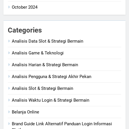
October 2024
Categories
Analisis Data Slot & Strategi Bermain
Analisis Game & Teknologi
Analisis Harian & Strategi Bermain
Analisis Pengguna & Strategi Akhir Pekan
Analisis Slot & Strategi Bermain
Analisis Waktu Login & Strategi Bermain
Belanja Online
Brand Guide Link Alternatif Panduan Login Informasi