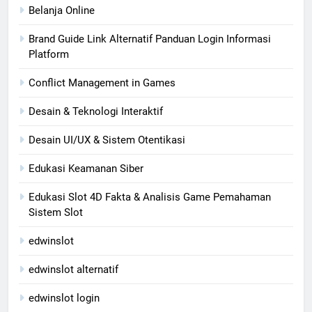
Belanja Online
Brand Guide Link Alternatif Panduan Login Informasi
Platform
Conflict Management in Games
Desain & Teknologi Interaktif
Desain UI/UX & Sistem Otentikasi
Edukasi Keamanan Siber
Edukasi Slot 4D Fakta & Analisis Game Pemahaman
Sistem Slot
edwinslot
edwinslot alternatif
edwinslot login