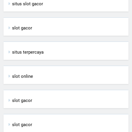
situs slot gacor
slot gacor
situs terpercaya
slot online
slot gacor
slot gacor