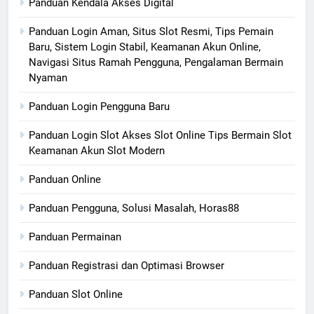
Panduan Kendala Akses Digital
Panduan Login Aman, Situs Slot Resmi, Tips Pemain
Baru, Sistem Login Stabil, Keamanan Akun Online,
Navigasi Situs Ramah Pengguna, Pengalaman Bermain
Nyaman
Panduan Login Pengguna Baru
Panduan Login Slot Akses Slot Online Tips Bermain Slot
Keamanan Akun Slot Modern
Panduan Online
Panduan Pengguna, Solusi Masalah, Horas88
Panduan Permainan
Panduan Registrasi dan Optimasi Browser
Panduan Slot Online