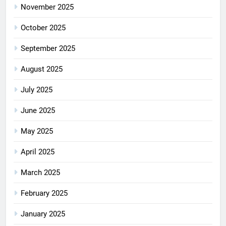
November 2025
October 2025
September 2025
August 2025
July 2025
June 2025
May 2025
April 2025
March 2025
February 2025
January 2025