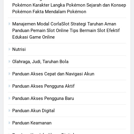
Pokémon Karakter Langka Pokémon Sejarah dan Konsep
Pokémon Fakta Mendalam Pokémon
Manajemen Modal CorlaSlot Strategi Taruhan Aman
Panduan Pemain Slot Online Tips Bermain Slot Efektif
Edukasi Game Online
Nutrisi
Olahraga, Judi, Taruhan Bola
Panduan Akses Cepat dan Navigasi Akun
Panduan Akses Pengguna Aktif
Panduan Akses Pengguna Baru
Panduan Akun Digital
Panduan Keamanan