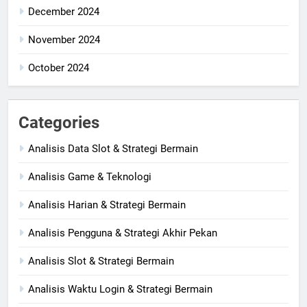
December 2024
November 2024
October 2024
Categories
Analisis Data Slot & Strategi Bermain
Analisis Game & Teknologi
Analisis Harian & Strategi Bermain
Analisis Pengguna & Strategi Akhir Pekan
Analisis Slot & Strategi Bermain
Analisis Waktu Login & Strategi Bermain