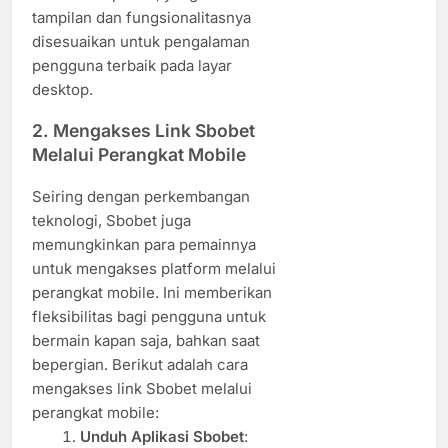
tampilan dan fungsionalitasnya
disesuaikan untuk pengalaman
pengguna terbaik pada layar
desktop.
2.
Mengakses Link Sbobet
Melalui Perangkat Mobile
Seiring dengan perkembangan
teknologi, Sbobet juga
memungkinkan para pemainnya
untuk mengakses platform melalui
perangkat mobile. Ini memberikan
fleksibilitas bagi pengguna untuk
bermain kapan saja, bahkan saat
bepergian. Berikut adalah cara
mengakses link Sbobet melalui
perangkat mobile:
Unduh Aplikasi Sbobet
: