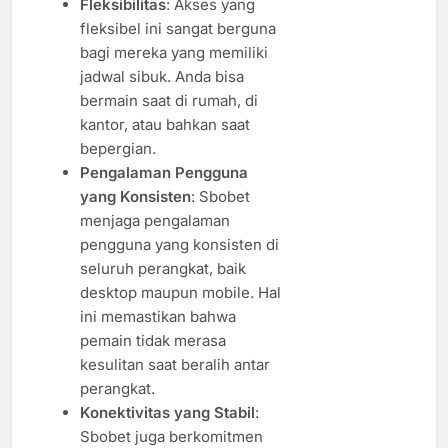
Fleksibilitas
: Akses yang
fleksibel ini sangat berguna
bagi mereka yang memiliki
jadwal sibuk. Anda bisa
bermain saat di rumah, di
kantor, atau bahkan saat
bepergian.
Pengalaman Pengguna
yang Konsisten
: Sbobet
menjaga pengalaman
pengguna yang konsisten di
seluruh perangkat, baik
desktop maupun mobile. Hal
ini memastikan bahwa
pemain tidak merasa
kesulitan saat beralih antar
perangkat.
Konektivitas yang Stabil
:
Sbobet juga berkomitmen