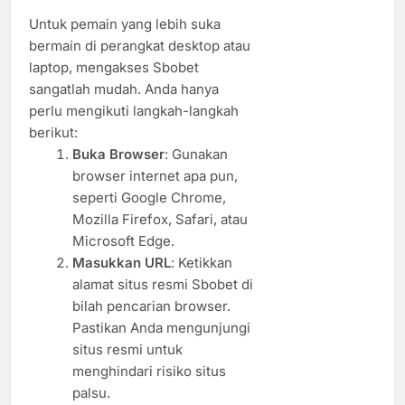
Untuk pemain yang lebih suka
bermain di perangkat desktop atau
laptop, mengakses Sbobet
sangatlah mudah. Anda hanya
perlu mengikuti langkah-langkah
berikut:
Buka Browser
: Gunakan
browser internet apa pun,
seperti Google Chrome,
Mozilla Firefox, Safari, atau
Microsoft Edge.
Masukkan URL
: Ketikkan
alamat situs resmi Sbobet di
bilah pencarian browser.
Pastikan Anda mengunjungi
situs resmi untuk
menghindari risiko situs
palsu.