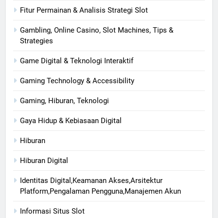
Fitur Permainan & Analisis Strategi Slot
Gambling, Online Casino, Slot Machines, Tips &
Strategies
Game Digital & Teknologi Interaktif
Gaming Technology & Accessibility
Gaming, Hiburan, Teknologi
Gaya Hidup & Kebiasaan Digital
Hiburan
Hiburan Digital
Identitas Digital,Keamanan Akses,Arsitektur
Platform,Pengalaman Pengguna,Manajemen Akun
Informasi Situs Slot