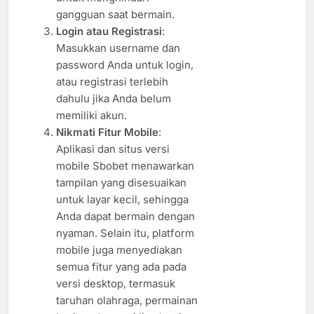
gangguan saat bermain.
Login atau Registrasi
:
Masukkan username dan
password Anda untuk login,
atau registrasi terlebih
dahulu jika Anda belum
memiliki akun.
Nikmati Fitur Mobile
:
Aplikasi dan situs versi
mobile Sbobet menawarkan
tampilan yang disesuaikan
untuk layar kecil, sehingga
Anda dapat bermain dengan
nyaman. Selain itu, platform
mobile juga menyediakan
semua fitur yang ada pada
versi desktop, termasuk
taruhan olahraga, permainan