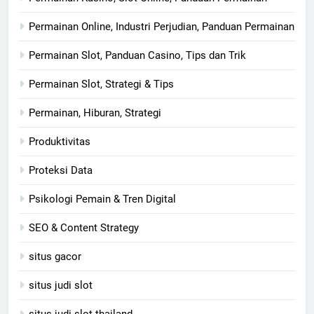
Permainan Online, Industri Perjudian, Panduan Permainan
Permainan Slot, Panduan Casino, Tips dan Trik
Permainan Slot, Strategi & Tips
Permainan, Hiburan, Strategi
Produktivitas
Proteksi Data
Psikologi Pemain & Tren Digital
SEO & Content Strategy
situs gacor
situs judi slot
situs judi slot thailand