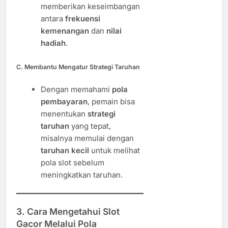
memberikan keseimbangan
antara
frekuensi
kemenangan
dan
nilai
hadiah
.
C. Membantu Mengatur Strategi Taruhan
Dengan memahami
pola
pembayaran
, pemain bisa
menentukan
strategi
taruhan
yang tepat,
misalnya memulai dengan
taruhan kecil
untuk melihat
pola slot sebelum
meningkatkan taruhan.
3. Cara Mengetahui Slot
Gacor Melalui Pola