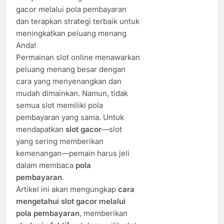
gacor melalui pola pembayaran
dan terapkan strategi terbaik untuk
meningkatkan peluang menang
Anda!
Permainan slot online menawarkan
peluang menang besar dengan
cara yang menyenangkan dan
mudah dimainkan. Namun, tidak
semua slot memiliki pola
pembayaran yang sama. Untuk
mendapatkan
slot gacor
—slot
yang sering memberikan
kemenangan—pemain harus jeli
dalam membaca
pola
pembayaran
.
Artikel ini akan mengungkap
cara
mengetahui slot gacor melalui
pola pembayaran
, memberikan