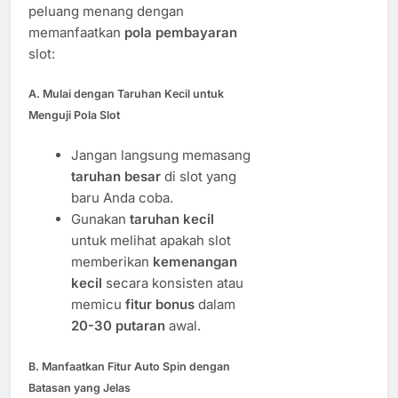
peluang menang dengan
memanfaatkan
pola pembayaran
slot:
A. Mulai dengan Taruhan Kecil untuk
Menguji Pola Slot
Jangan langsung memasang
taruhan besar
di slot yang
baru Anda coba.
Gunakan
taruhan kecil
untuk melihat apakah slot
memberikan
kemenangan
kecil
secara konsisten atau
memicu
fitur bonus
dalam
20-30 putaran
awal.
B. Manfaatkan Fitur Auto Spin dengan
Batasan yang Jelas