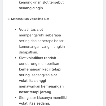
kemungkinan slot tersebut
sedang dingin
.
B. Menentukan Volatilitas Slot
Volatilitas slot
mempengaruhi seberapa
sering dan seberapa besar
kemenangan yang mungkin
didapatkan.
Slot volatilitas rendah
cenderung memberikan
kemenangan kecil tetapi
sering
, sedangkan
slot
volatilitas tinggi
menawarkan
kemenangan
besar tetapi jarang
.
Slot gacor biasanya memiliki
volatilitas sedang
,