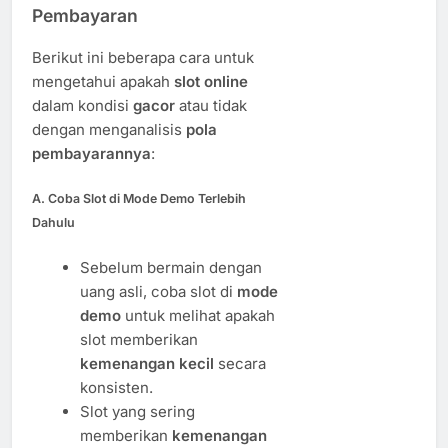
Pembayaran
Berikut ini beberapa cara untuk
mengetahui apakah
slot online
dalam kondisi
gacor
atau tidak
dengan menganalisis
pola
pembayarannya
:
A. Coba Slot di Mode Demo Terlebih
Dahulu
Sebelum bermain dengan
uang asli, coba slot di
mode
demo
untuk melihat apakah
slot memberikan
kemenangan kecil
secara
konsisten.
Slot yang sering
memberikan
kemenangan