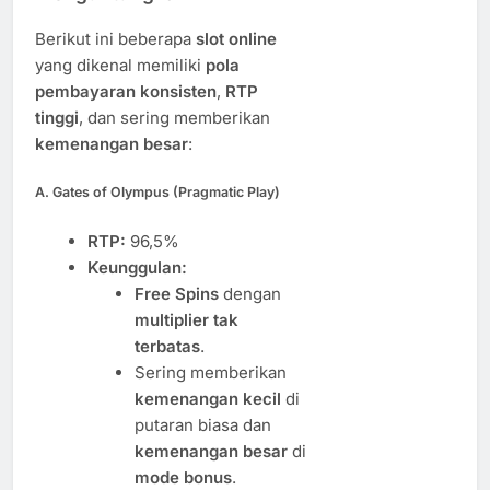
Berikut ini beberapa
slot online
yang dikenal memiliki
pola
pembayaran konsisten
,
RTP
tinggi
, dan sering memberikan
kemenangan besar
:
A. Gates of Olympus (Pragmatic Play)
RTP:
96,5%
Keunggulan:
Free Spins
dengan
multiplier tak
terbatas
.
Sering memberikan
kemenangan kecil
di
putaran biasa dan
kemenangan besar
di
mode bonus
.