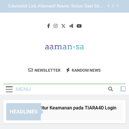
Skip
Panduan Lengkap EDWINSLOT Login untuk Akses
to
Akun yang Lebih Stabil
content
Tips Login Edwinslot agar Akun Tetap Aman
Digunakan dengan Kebiasaan Akses yang Tepat
Cara Memahami Fitur Keamanan pada TIARA4D
Login
Edwinslot Link Alternatif Resmi: Solusi Saat Situs
Utama Tidak Bisa Dibuka
Panduan Lengkap EDWINSLOT Login untuk Akses
Akun yang Lebih Stabil
Aaman SA
Dapatkan Solusi Keamanan Terkini Dari
Tips Login Edwinslot agar Akun Tetap Aman
NEWSLETTER
RANDOM NEWS
Digunakan dengan Kebiasaan Akses yang Tepat
Aaman SA. Teknologi Untuk Melindungi
Bisnis Dan Rumah Anda.
MENU
ra Memahami Fitur Keamanan pada TIARA4D Login
Edw
HEADLINES
Month Ago
1 M