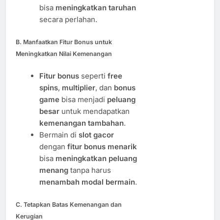
bisa
meningkatkan taruhan
secara perlahan.
B. Manfaatkan Fitur Bonus untuk
Meningkatkan Nilai Kemenangan
Fitur bonus
seperti
free
spins
,
multiplier
, dan
bonus
game
bisa menjadi
peluang
besar
untuk mendapatkan
kemenangan tambahan
.
Bermain di
slot gacor
dengan
fitur bonus menarik
bisa
meningkatkan peluang
menang
tanpa harus
menambah modal bermain
.
C. Tetapkan Batas Kemenangan dan
Kerugian