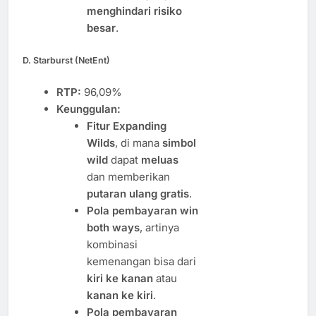
menghindari risiko
besar
.
D. Starburst (NetEnt)
RTP:
96,09%
Keunggulan:
Fitur Expanding
Wilds
, di mana
simbol
wild
dapat
meluas
dan memberikan
putaran ulang gratis
.
Pola pembayaran win
both ways
, artinya
kombinasi
kemenangan bisa dari
kiri ke kanan
atau
kanan ke kiri
.
Pola pembayaran