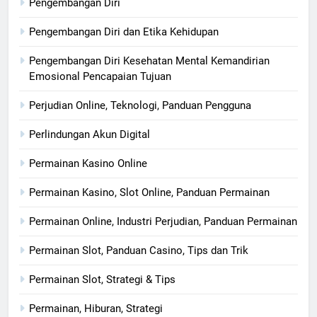
Pengembangan Diri
Pengembangan Diri dan Etika Kehidupan
Pengembangan Diri Kesehatan Mental Kemandirian
Emosional Pencapaian Tujuan
Perjudian Online, Teknologi, Panduan Pengguna
Perlindungan Akun Digital
Permainan Kasino Online
Permainan Kasino, Slot Online, Panduan Permainan
Permainan Online, Industri Perjudian, Panduan Permainan
Permainan Slot, Panduan Casino, Tips dan Trik
Permainan Slot, Strategi & Tips
Permainan, Hiburan, Strategi