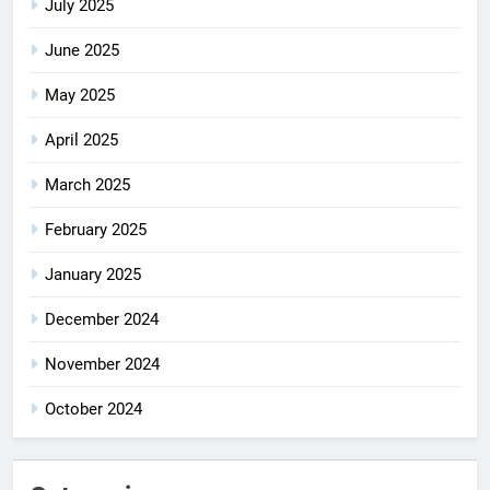
July 2025
June 2025
May 2025
April 2025
March 2025
February 2025
January 2025
December 2024
November 2024
October 2024