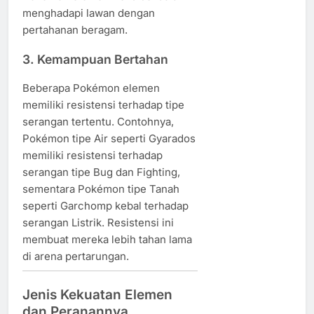
menghadapi lawan dengan
pertahanan beragam.
3. Kemampuan Bertahan
Beberapa Pokémon elemen
memiliki resistensi terhadap tipe
serangan tertentu. Contohnya,
Pokémon tipe Air seperti Gyarados
memiliki resistensi terhadap
serangan tipe Bug dan Fighting,
sementara Pokémon tipe Tanah
seperti Garchomp kebal terhadap
serangan Listrik. Resistensi ini
membuat mereka lebih tahan lama
di arena pertarungan.
Jenis Kekuatan Elemen
dan Peranannya