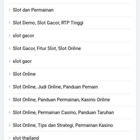
Slot dan Permainan
Slot Demo, Slot Gacor, RTP Tinggi
slot gacor
Slot Gacor, Fitur Slot, Slot Online
slot gaor
Slot Online
Slot Online, Judi Online, Panduan Pemain
Slot Online, Panduan Permainan, Kasino Online
Slot Online, Permainan Casino, Panduan Taruhan
Slot Online, Tips dan Strategi, Permainan Kasino
slot thailand