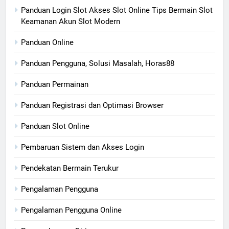
Panduan Login Slot Akses Slot Online Tips Bermain Slot
Keamanan Akun Slot Modern
Panduan Online
Panduan Pengguna, Solusi Masalah, Horas88
Panduan Permainan
Panduan Registrasi dan Optimasi Browser
Panduan Slot Online
Pembaruan Sistem dan Akses Login
Pendekatan Bermain Terukur
Pengalaman Pengguna
Pengalaman Pengguna Online