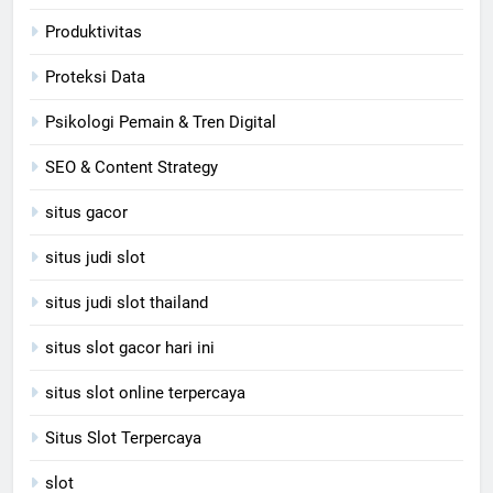
Produktivitas
Proteksi Data
Psikologi Pemain & Tren Digital
SEO & Content Strategy
situs gacor
situs judi slot
situs judi slot thailand
situs slot gacor hari ini
situs slot online terpercaya
Situs Slot Terpercaya
slot