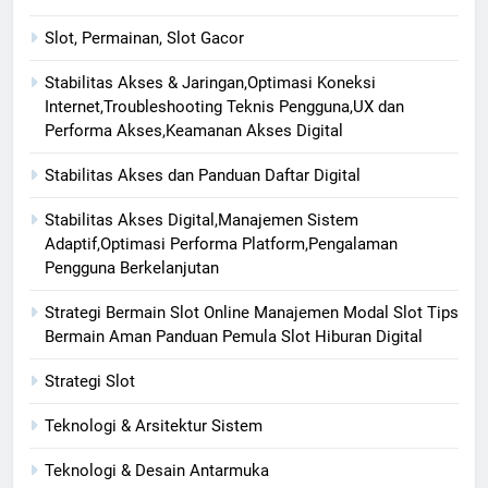
Slot, Permainan, Slot Gacor
Stabilitas Akses & Jaringan,Optimasi Koneksi
Internet,Troubleshooting Teknis Pengguna,UX dan
Performa Akses,Keamanan Akses Digital
Stabilitas Akses dan Panduan Daftar Digital
Stabilitas Akses Digital,Manajemen Sistem
Adaptif,Optimasi Performa Platform,Pengalaman
Pengguna Berkelanjutan
Strategi Bermain Slot Online Manajemen Modal Slot Tips
Bermain Aman Panduan Pemula Slot Hiburan Digital
Strategi Slot
Teknologi & Arsitektur Sistem
Teknologi & Desain Antarmuka