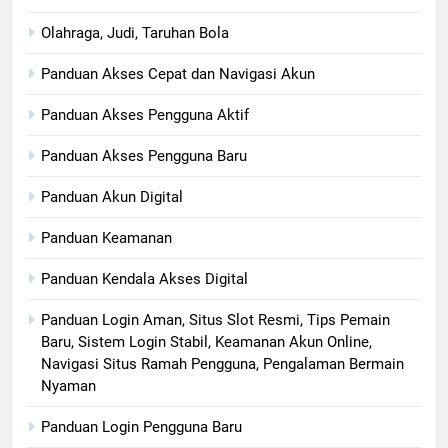
Olahraga, Judi, Taruhan Bola
Panduan Akses Cepat dan Navigasi Akun
Panduan Akses Pengguna Aktif
Panduan Akses Pengguna Baru
Panduan Akun Digital
Panduan Keamanan
Panduan Kendala Akses Digital
Panduan Login Aman, Situs Slot Resmi, Tips Pemain
Baru, Sistem Login Stabil, Keamanan Akun Online,
Navigasi Situs Ramah Pengguna, Pengalaman Bermain
Nyaman
Panduan Login Pengguna Baru