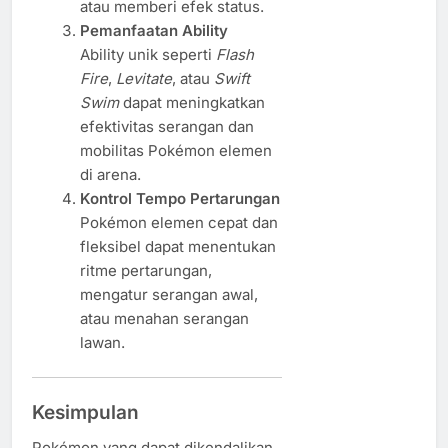
atau memberi efek status.
Pemanfaatan Ability
Ability unik seperti
Flash
Fire
,
Levitate
, atau
Swift
Swim
dapat meningkatkan
efektivitas serangan dan
mobilitas Pokémon elemen
di arena.
Kontrol Tempo Pertarungan
Pokémon elemen cepat dan
fleksibel dapat menentukan
ritme pertarungan,
mengatur serangan awal,
atau menahan serangan
lawan.
Kesimpulan
Pokémon yang dapat dikendalikan