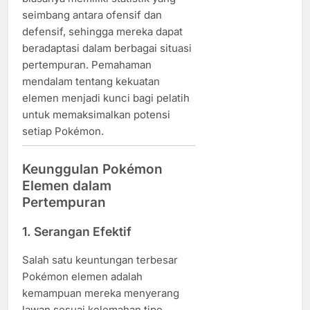
seimbang antara ofensif dan
defensif, sehingga mereka dapat
beradaptasi dalam berbagai situasi
pertempuran. Pemahaman
mendalam tentang kekuatan
elemen menjadi kunci bagi pelatih
untuk memaksimalkan potensi
setiap Pokémon.
Keunggulan Pokémon
Elemen dalam
Pertempuran
1. Serangan Efektif
Salah satu keuntungan terbesar
Pokémon elemen adalah
kemampuan mereka menyerang
lawan sesuai kelemahan tipe.