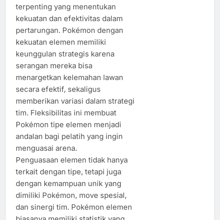
terpenting yang menentukan
kekuatan dan efektivitas dalam
pertarungan. Pokémon dengan
kekuatan elemen memiliki
keunggulan strategis karena
serangan mereka bisa
menargetkan kelemahan lawan
secara efektif, sekaligus
memberikan variasi dalam strategi
tim. Fleksibilitas ini membuat
Pokémon tipe elemen menjadi
andalan bagi pelatih yang ingin
menguasai arena.
Penguasaan elemen tidak hanya
terkait dengan tipe, tetapi juga
dengan kemampuan unik yang
dimiliki Pokémon, move spesial,
dan sinergi tim. Pokémon elemen
biasanya memiliki statistik yang