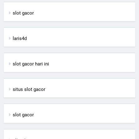
slot gacor
laris4d
slot gacor hari ini
situs slot gacor
slot gacor