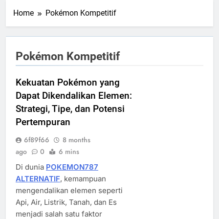
Home
Pokémon Kompetitif
Pokémon Kompetitif
Kekuatan Pokémon yang
Dapat Dikendalikan Elemen:
Strategi, Tipe, dan Potensi
Pertempuran
6f89f66
8 months
ago
0
6 mins
Di dunia
POKEMON787
ALTERNATIF
, kemampuan
mengendalikan elemen seperti
Api, Air, Listrik, Tanah, dan Es
menjadi salah satu faktor