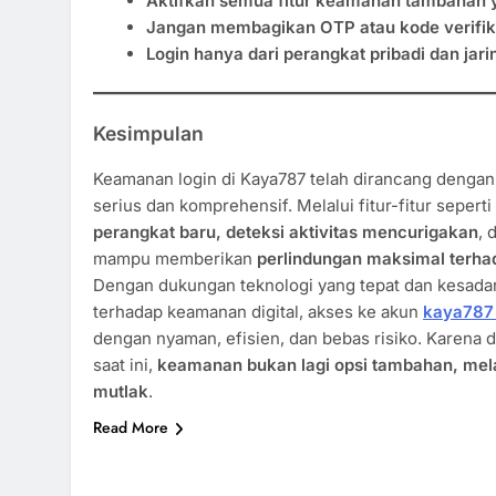
Aktifkan semua fitur keamanan tambahan y
Jangan membagikan OTP atau kode verifik
Login hanya dari perangkat pribadi dan jar
Kesimpulan
Keamanan login di Kaya787 telah dirancang denga
serius dan komprehensif. Melalui fitur-fitur seperti
perangkat baru, deteksi aktivitas mencurigakan
, 
mampu memberikan
perlindungan maksimal terha
Dengan dukungan teknologi yang tepat dan kesad
terhadap keamanan digital, akses ke akun
kaya787 
dengan nyaman, efisien, dan bebas risiko. Karena 
saat ini,
keamanan bukan lagi opsi tambahan, mel
mutlak
.
Read More