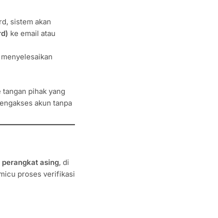
d, sistem akan
d)
ke email atau
 menyelesaikan
e tangan pihak yang
mengakses akun tanpa
 perangkat asing
, di
micu proses verifikasi