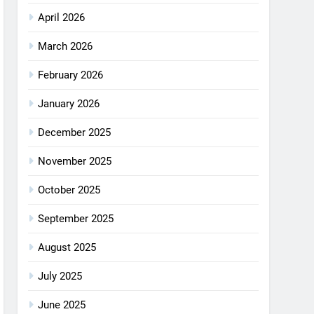
April 2026
March 2026
February 2026
January 2026
December 2025
November 2025
October 2025
September 2025
August 2025
July 2025
June 2025