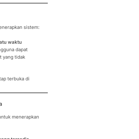
enerapkan sistem:
satu waktu
gguna dapat
 yang tidak
tap terbuka di
a
n untuk menerapkan