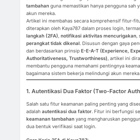
tambahan
guna memastikan hanya pengguna sah y
akun mereka.
Artikel ini membahas secara komprehensif fitur-fi
diterapkan oleh Kaya787 dalam proses login, term
langkah (2FA)
,
notifikasi aktivitas mencurigakan
,
perangkat tidak dikenal
. Disusun dengan gaya pen
dan berdasarkan prinsip
E-E-A-T (Experience, Expe
Authoritativeness, Trustworthiness)
, artikel ini d
membantu pengguna memahami pentingnya keamana
bagaimana sistem bekerja melindungi akun mereka
1. Autentikasi Dua Faktor (Two-Factor Auth
Salah satu fitur keamanan paling penting yang dis
adalah
autentikasi dua faktor
. Fitur ini berfungsi 
keamanan tambahan
yang mengharuskan penggun
dua bentuk verifikasi saat login.