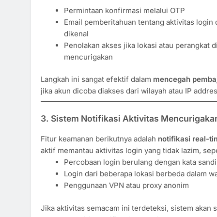
Permintaan konfirmasi melalui OTP
Email pemberitahuan tentang aktivitas login 
dikenal
Penolakan akses jika lokasi atau perangkat 
mencurigakan
Langkah ini sangat efektif dalam
mencegah pembaj
jika akun dicoba diakses dari wilayah atau IP addres
3. Sistem Notifikasi Aktivitas Mencurigaka
Fitur keamanan berikutnya adalah
notifikasi real-t
aktif memantau aktivitas login yang tidak lazim, sepe
Percobaan login berulang dengan kata sandi
Login dari beberapa lokasi berbeda dalam wa
Penggunaan VPN atau proxy anonim
Jika aktivitas semacam ini terdeteksi, sistem akan 