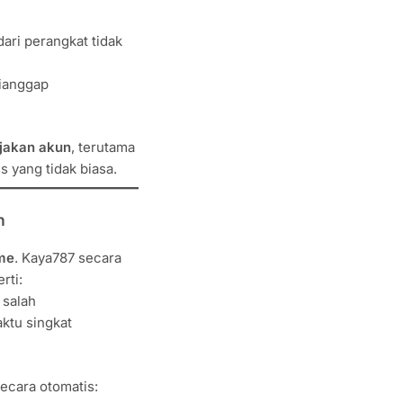
dari perangkat tidak
dianggap
akan akun
, terutama
s yang tidak biasa.
n
ime
. Kaya787 secara
rti:
 salah
ktu singkat
secara otomatis: