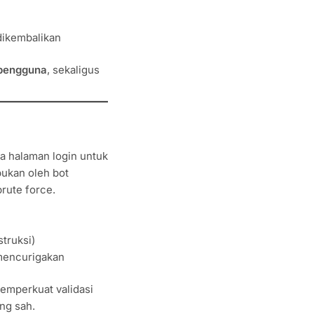
dikembalikan
 pengguna
, sekaligus
a halaman login untuk
ukan oleh bot
rute force.
truksi)
 mencurigakan
memperkuat validasi
ng sah.