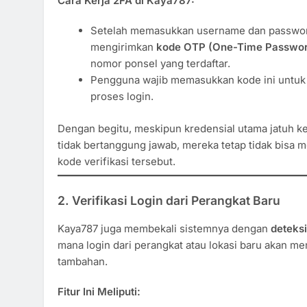
Cara Kerja 2FA di Kaya787:
Setelah memasukkan username dan passwor
mengirimkan
kode OTP (One-Time Passwor
nomor ponsel yang terdaftar.
Pengguna wajib memasukkan kode ini untuk
proses login.
Dengan begitu, meskipun kredensial utama jatuh k
tidak bertanggung jawab, mereka tetap tidak bisa 
kode verifikasi tersebut.
2. Verifikasi Login dari Perangkat Baru
Kaya787 juga membekali sistemnya dengan
deteksi
mana login dari perangkat atau lokasi baru akan me
tambahan.
Fitur Ini Meliputi: