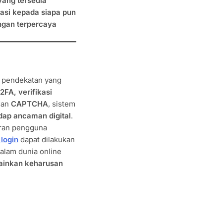
ang tersedia
asi kepada siapa pun
ingan terpercaya
n pendekatan yang
2FA, verifikasi
dan
CAPTCHA
, sistem
dap ancaman digital
.
aran pengguna
login
dapat dilakukan
dalam dunia online
ainkan keharusan