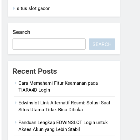
situs slot gacor
Search
SEARCH
Recent Posts
Cara Memahami Fitur Keamanan pada
TIARA4D Login
Edwinslot Link Alternatif Resmi: Solusi Saat
Situs Utama Tidak Bisa Dibuka
Panduan Lengkap EDWINSLOT Login untuk
Akses Akun yang Lebih Stabil