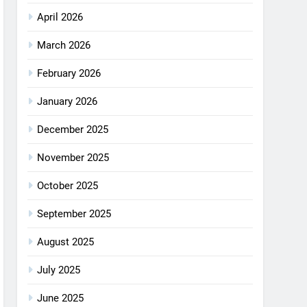
April 2026
March 2026
February 2026
January 2026
December 2025
November 2025
October 2025
September 2025
August 2025
July 2025
June 2025