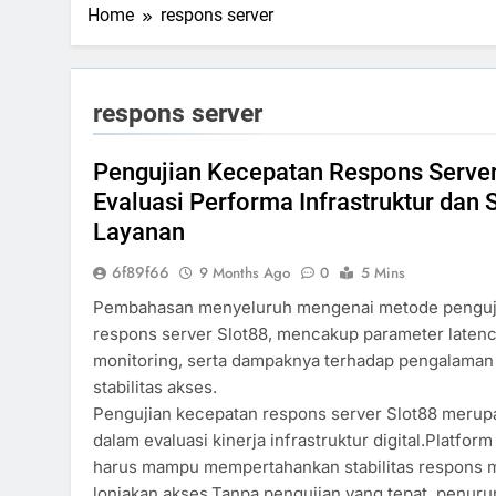
Home
respons server
respons server
Pengujian Kecepatan Respons Server
Evaluasi Performa Infrastruktur dan S
Layanan
6f89f66
9 Months Ago
0
5 Mins
Pembahasan menyeluruh mengenai metode penguj
respons server Slot88, mencakup parameter latency
monitoring, serta dampaknya terhadap pengalama
stabilitas akses.
Pengujian kecepatan respons server Slot88 merup
dalam evaluasi kinerja infrastruktur digital.Platform
harus mampu mempertahankan stabilitas respons 
lonjakan akses.Tanpa pengujian yang tepat, penur