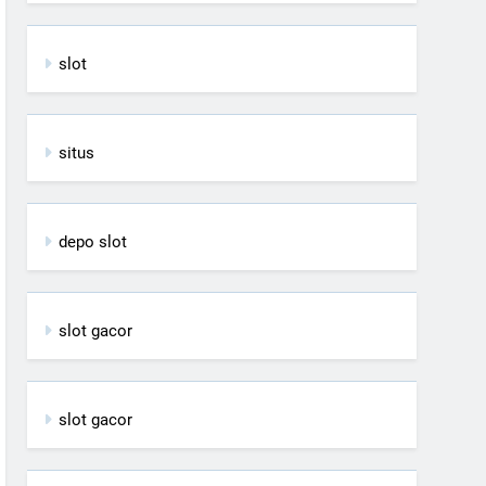
slot
situs
depo slot
slot gacor
slot gacor