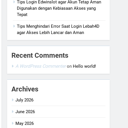
Tips Login Edwinslot agar Akun Tetap Aman
Digunakan dengan Kebiasaan Akses yang
Tepat
Tips Menghindari Error Saat Login Lebah4D
agar Akses Lebih Lancar dan Aman
Recent Comments
A WordPress Commenter
on
Hello world!
Archives
July 2026
June 2026
May 2026