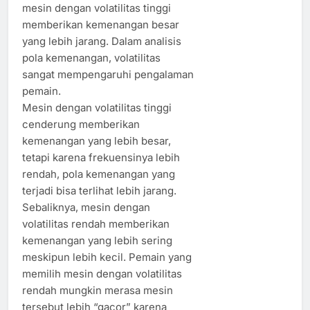
mesin dengan volatilitas tinggi
memberikan kemenangan besar
yang lebih jarang. Dalam analisis
pola kemenangan, volatilitas
sangat mempengaruhi pengalaman
pemain.
Mesin dengan volatilitas tinggi
cenderung memberikan
kemenangan yang lebih besar,
tetapi karena frekuensinya lebih
rendah, pola kemenangan yang
terjadi bisa terlihat lebih jarang.
Sebaliknya, mesin dengan
volatilitas rendah memberikan
kemenangan yang lebih sering
meskipun lebih kecil. Pemain yang
memilih mesin dengan volatilitas
rendah mungkin merasa mesin
tersebut lebih “gacor” karena