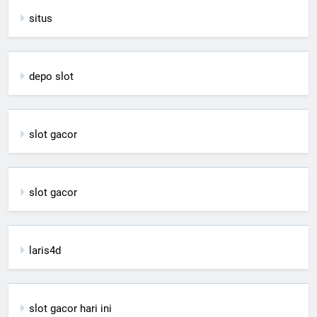
situs
depo slot
slot gacor
slot gacor
laris4d
slot gacor hari ini