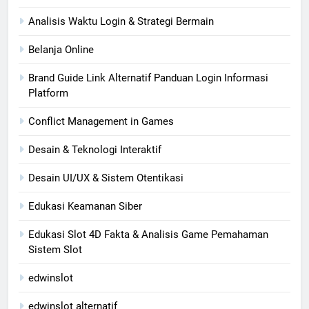
Analisis Waktu Login & Strategi Bermain
Belanja Online
Brand Guide Link Alternatif Panduan Login Informasi
Platform
Conflict Management in Games
Desain & Teknologi Interaktif
Desain UI/UX & Sistem Otentikasi
Edukasi Keamanan Siber
Edukasi Slot 4D Fakta & Analisis Game Pemahaman
Sistem Slot
edwinslot
edwinslot alternatif