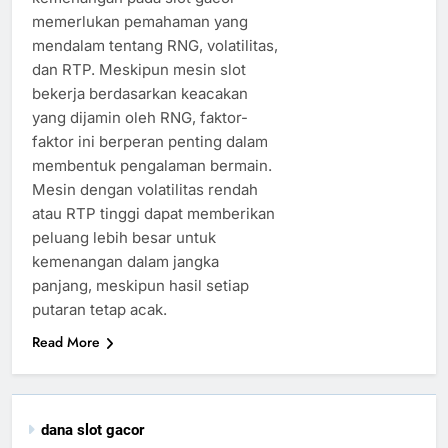
memerlukan pemahaman yang
mendalam tentang RNG, volatilitas,
dan RTP. Meskipun mesin slot
bekerja berdasarkan keacakan
yang dijamin oleh RNG, faktor-
faktor ini berperan penting dalam
membentuk pengalaman bermain.
Mesin dengan volatilitas rendah
atau RTP tinggi dapat memberikan
peluang lebih besar untuk
kemenangan dalam jangka
panjang, meskipun hasil setiap
putaran tetap acak.
Read More
dana slot gacor