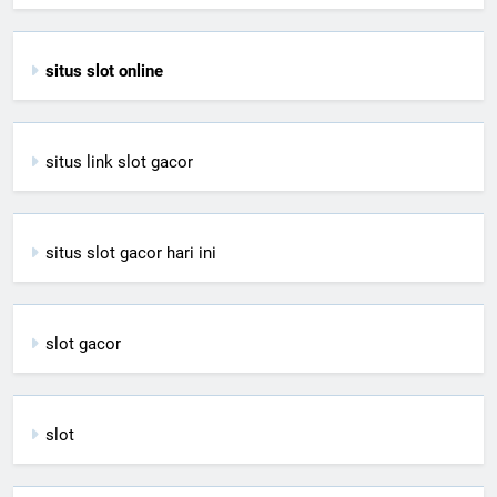
situs slot online
situs link slot gacor
situs slot gacor hari ini
slot gacor
slot