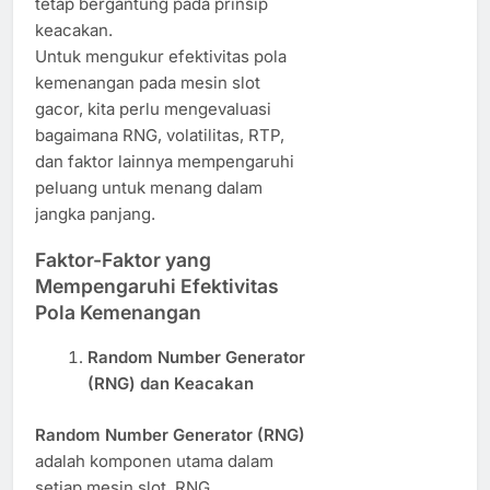
tetap bergantung pada prinsip
keacakan.
Untuk mengukur efektivitas pola
kemenangan pada mesin slot
gacor, kita perlu mengevaluasi
bagaimana RNG, volatilitas, RTP,
dan faktor lainnya mempengaruhi
peluang untuk menang dalam
jangka panjang.
Faktor-Faktor yang
Mempengaruhi Efektivitas
Pola Kemenangan
Random Number Generator
(RNG) dan Keacakan
Random Number Generator (RNG)
adalah komponen utama dalam
setiap mesin slot. RNG