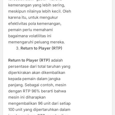
kemenangan yang lebih sering,
meskipun nilainya lebih kecil. Oleh
karena itu, untuk mengukur
efektivitas pola kemenangan,
pemain perlu memahami
bagaimana volatilitas ini
memengaruhi peluang mereka.
Return to Player (RTP)
Return to Player (RTP)
adalah
persentase dari total taruhan yang
diperkirakan akan dikembalikan
kepada pemain dalam jangka
panjang. Sebagai contoh, mesin
dengan RTP 96% berarti bahwa
mesin ini diharapkan
mengembalikan 96 unit dari setiap
100 unit yang dipertaruhkan dalam