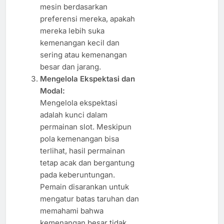
mesin berdasarkan
preferensi mereka, apakah
mereka lebih suka
kemenangan kecil dan
sering atau kemenangan
besar dan jarang.
Mengelola Ekspektasi dan
Modal:
Mengelola ekspektasi
adalah kunci dalam
permainan slot. Meskipun
pola kemenangan bisa
terlihat, hasil permainan
tetap acak dan bergantung
pada keberuntungan.
Pemain disarankan untuk
mengatur batas taruhan dan
memahami bahwa
kemenangan besar tidak