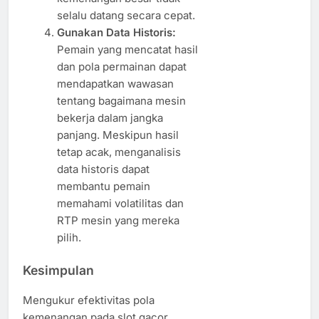
selalu datang secara cepat.
Gunakan Data Historis:
Pemain yang mencatat hasil
dan pola permainan dapat
mendapatkan wawasan
tentang bagaimana mesin
bekerja dalam jangka
panjang. Meskipun hasil
tetap acak, menganalisis
data historis dapat
membantu pemain
memahami volatilitas dan
RTP mesin yang mereka
pilih.
Kesimpulan
Mengukur efektivitas pola
kemenangan pada slot gacor