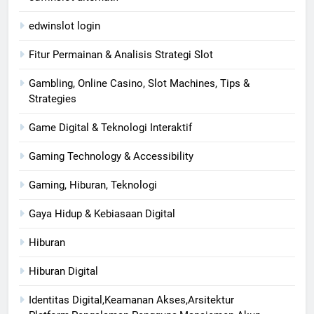
edwinslot login
Fitur Permainan & Analisis Strategi Slot
Gambling, Online Casino, Slot Machines, Tips &
Strategies
Game Digital & Teknologi Interaktif
Gaming Technology & Accessibility
Gaming, Hiburan, Teknologi
Gaya Hidup & Kebiasaan Digital
Hiburan
Hiburan Digital
Identitas Digital,Keamanan Akses,Arsitektur