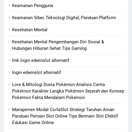
Keamanan Pengguna
Keamanan Siber, Teknologi Digital, Panduan Platform
Kesehatan Mental
Kesehatan Mental Pengembangan Diri Sosial &
Hubungan Hiburan Sehat Tips Gaming
link login edwinslot alternatif
login edwinslot alternatif
Lore & Mitologi Dunia Pokémon Analisis Cerita
Pokémon Karakter Langka Pokémon Sejarah dan Konsep
Pokémon Fakta Mendalam Pokémon
Manajemen Modal CorlaSlot Strategi Taruhan Aman
Panduan Pemain Slot Online Tips Bermain Slot Efektif
Edukasi Game Online