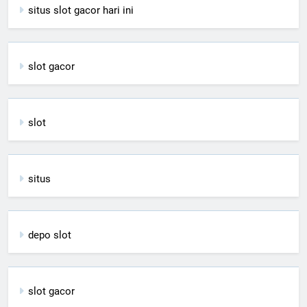
situs slot gacor hari ini
slot gacor
slot
situs
depo slot
slot gacor