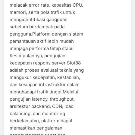
melacak error rate, kapasitas CPU,
memori, serta pola trafik untuk
mengidentifikasi gangguan
sebelum berdampak pada
pengguna.Platform dengan sistem
pemantauan aktif lebih mudah
menjaga performa tetap stabil
Kesimpulannya, pengujian
kecepatan respons server Slot88
adalah proses evaluasi teknis yang
mengukur kecepatan, kestabilan,
dan kesiapan infrastruktur dalam
menghadapi trafik tinggi.Melalui
pengujian latency, throughput,
arsitektur backend, CDN, load
balancing, dan monitoring
berkelanjutan, platform dapat
memastikan pengalaman