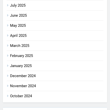
July 2025
June 2025
May 2025
April 2025
March 2025
February 2025
January 2025
December 2024
November 2024
October 2024