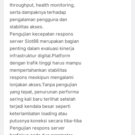
throughput, health monitoring,
serta dampaknya terhadap
pengalaman pengguna dan
stabilitas akses.
Pengujian kecepatan respons
server Slot88 merupakan bagian
penting dalam evaluasi kinerja
infrastruktur digital.Platform
dengan trafik tinggi harus mampu
mempertahankan stabilitas
respons meskipun mengalami
lonjakan akses.Tanpa pengujian
yang tepat, penurunan performa
sering kali baru terlihat setelah
terjadi kendala besar seperti
keterlambatan loading atau
putusnya koneksi secara tiba-tiba
Pengujian respons server