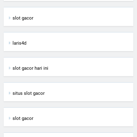
slot gacor
laris4d
slot gacor hari ini
situs slot gacor
slot gacor