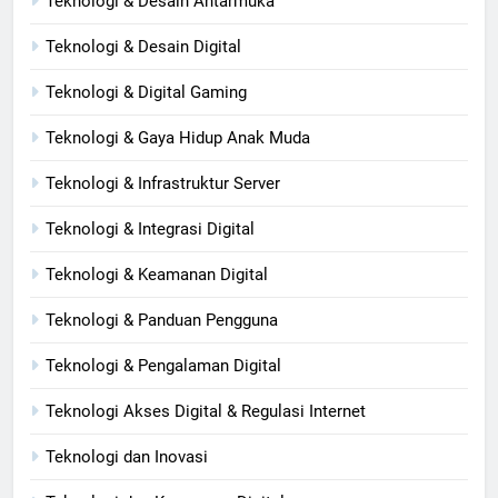
Teknologi & Desain Antarmuka
Teknologi & Desain Digital
Teknologi & Digital Gaming
Teknologi & Gaya Hidup Anak Muda
Teknologi & Infrastruktur Server
Teknologi & Integrasi Digital
Teknologi & Keamanan Digital
Teknologi & Panduan Pengguna
Teknologi & Pengalaman Digital
Teknologi Akses Digital & Regulasi Internet
Teknologi dan Inovasi