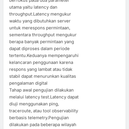
berfokus pada dua parameter
utama yaitu latency dan
throughput.Latency mengukur
waktu yang dibutuhkan server
untuk merespons permintaan,
sementara throughput mengukur
berapa banyak permintaan yang
dapat diproses dalam periode
tertentu.Keduanya mempengaruhi
kelancaran penggunaan karena
respons yang lambat atau tidak
stabil dapat menurunkan kualitas
pengalaman digital
Tahap awal pengujian dilakukan
melalui latency test.Latency dapat
diuji menggunakan ping,
traceroute, atau tool observability
berbasis telemetry.Pengujian
dilakukan pada beberapa wilayah