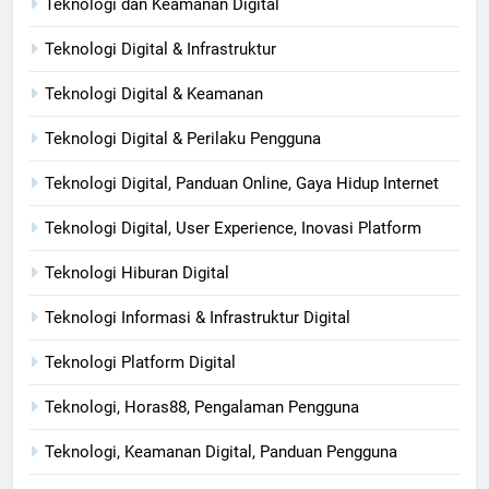
Teknologi dan Keamanan Digital
Teknologi Digital & Infrastruktur
Teknologi Digital & Keamanan
Teknologi Digital & Perilaku Pengguna
Teknologi Digital, Panduan Online, Gaya Hidup Internet
Teknologi Digital, User Experience, Inovasi Platform
Teknologi Hiburan Digital
Teknologi Informasi & Infrastruktur Digital
Teknologi Platform Digital
Teknologi, Horas88, Pengalaman Pengguna
Teknologi, Keamanan Digital, Panduan Pengguna