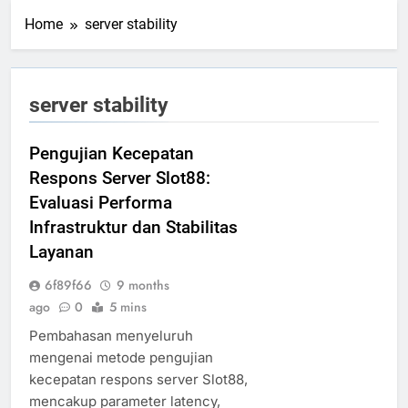
Home
server stability
server stability
Pengujian Kecepatan
Respons Server Slot88:
Evaluasi Performa
Infrastruktur dan Stabilitas
Layanan
6f89f66
9 months
ago
0
5 mins
Pembahasan menyeluruh
mengenai metode pengujian
kecepatan respons server Slot88,
mencakup parameter latency,