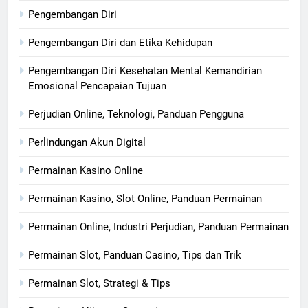
Pengembangan Diri
Pengembangan Diri dan Etika Kehidupan
Pengembangan Diri Kesehatan Mental Kemandirian
Emosional Pencapaian Tujuan
Perjudian Online, Teknologi, Panduan Pengguna
Perlindungan Akun Digital
Permainan Kasino Online
Permainan Kasino, Slot Online, Panduan Permainan
Permainan Online, Industri Perjudian, Panduan Permainan
Permainan Slot, Panduan Casino, Tips dan Trik
Permainan Slot, Strategi & Tips