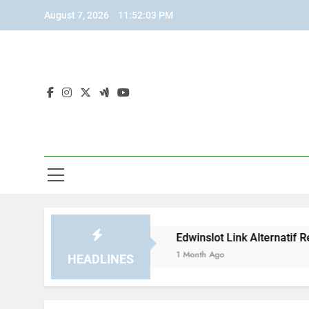
Skip
August 7, 2026
11:52:04 PM
to
content
Aa
Dapatkan 
 TIARA4D Login
Edwinslot Link Alternatif Resmi: Solus
1 Month Ago
HEADLINES