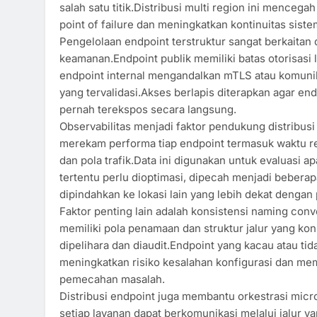
salah satu titik.Distribusi multi region ini mencegah
point of failure dan meningkatkan kontinuitas siste
Pengelolaan endpoint terstruktur sangat berkaitan
keamanan.Endpoint publik memiliki batas otorisasi 
endpoint internal mengandalkan mTLS atau komunik
yang tervalidasi.Akses berlapis diterapkan agar endp
pernah terekspos secara langsung.
Observabilitas menjadi faktor pendukung distribus
merekam performa tiap endpoint termasuk waktu re
dan pola trafik.Data ini digunakan untuk evaluasi a
tertentu perlu dioptimasi, dipecah menjadi beberap
dipindahkan ke lokasi lain yang lebih dekat denga
Faktor penting lain adalah konsistensi naming con
memiliki pola penamaan dan struktur jalur yang ko
dipelihara dan diaudit.Endpoint yang kacau atau ti
meningkatkan risiko kesalahan konfigurasi dan m
pemecahan masalah.
Distribusi endpoint juga membantu orkestrasi micr
setiap layanan dapat berkomunikasi melalui jalur ya