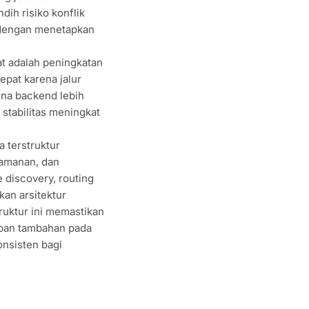
ndih risiko konflik
i dengan menetapkan
at adalah peningkatan
pat karena jalur
rena backend lebih
stabilitas meningkat
a terstruktur
amanan, dan
 discovery, routing
kan arsitektur
truktur ini memastikan
ban tambahan pada
onsisten bagi