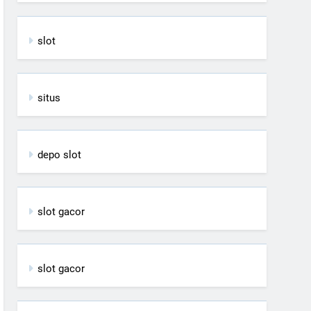
slot
situs
depo slot
slot gacor
slot gacor