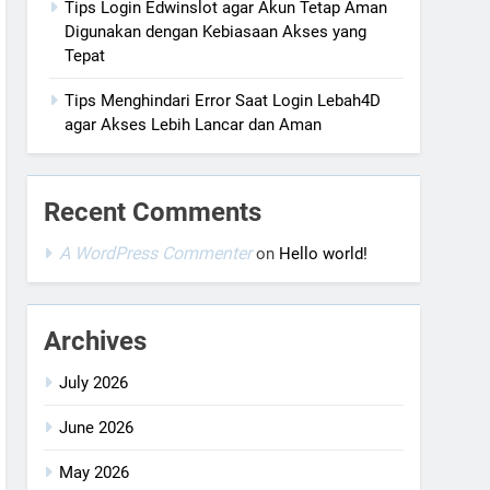
Tips Login Edwinslot agar Akun Tetap Aman
Digunakan dengan Kebiasaan Akses yang
Tepat
Tips Menghindari Error Saat Login Lebah4D
agar Akses Lebih Lancar dan Aman
Recent Comments
A WordPress Commenter
on
Hello world!
Archives
July 2026
June 2026
May 2026