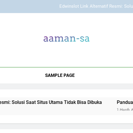
Edwinslot Link Alternatif Resmi: Sol
Panduan Lengkap EDWINSLOT Login
Tips Login Edwinslot agar Akun Tetap Aman Digunak
Cara Memahami
man SA
Edwinslot Link Alternatif Resmi: Sol
Solusi Keamanan Terkini Dari Aaman SA. Teknologi Untuk Meli
Panduan Lengkap EDWINSLOT Login
SAMPLE PAGE
Tips Login Edwinslot agar Akun Tetap Aman Digunak
i Saat Situs Utama Tidak Bisa Dibuka
Panduan Lengkap E
1 Month Ago