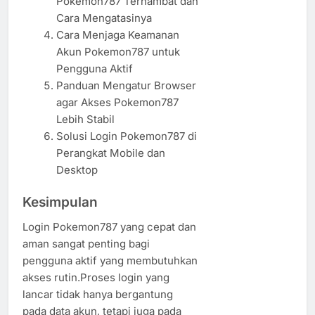
Pokemon787 Terhambat dan
Cara Mengatasinya
Cara Menjaga Keamanan
Akun Pokemon787 untuk
Pengguna Aktif
Panduan Mengatur Browser
agar Akses Pokemon787
Lebih Stabil
Solusi Login Pokemon787 di
Perangkat Mobile dan
Desktop
Kesimpulan
Login Pokemon787 yang cepat dan
aman sangat penting bagi
pengguna aktif yang membutuhkan
akses rutin.Proses login yang
lancar tidak hanya bergantung
pada data akun, tetapi juga pada