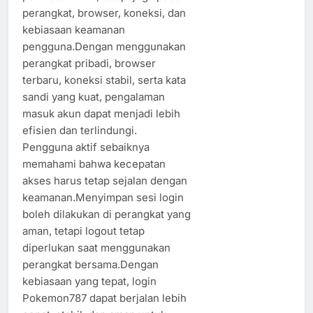
perangkat, browser, koneksi, dan
kebiasaan keamanan
pengguna.Dengan menggunakan
perangkat pribadi, browser
terbaru, koneksi stabil, serta kata
sandi yang kuat, pengalaman
masuk akun dapat menjadi lebih
efisien dan terlindungi.
Pengguna aktif sebaiknya
memahami bahwa kecepatan
akses harus tetap sejalan dengan
keamanan.Menyimpan sesi login
boleh dilakukan di perangkat yang
aman, tetapi logout tetap
diperlukan saat menggunakan
perangkat bersama.Dengan
kebiasaan yang tepat, login
Pokemon787 dapat berjalan lebih