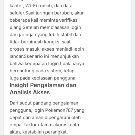
kantor, Wi-Fi rumah, dan data
seluler.Saat jaringan berubah, akun
beberapa kali meminta verifikasi
ulang.Setelah membiasakan login
dari jaringan yang lebih stabil dan
tidak berpindah koneksi saat
proses masuk, akses menjadi lebih
lancar.Skenario ini menunjukkan
bahwa kecepatan login tidak hanya
bergantung pada sistem, tetapi
juga pada kebiasaan pengguna.
Insight Pengalaman dan
Analisis Akses
Dari sudut pandang pengalaman
pengguna, login Pokemon787 yang
cepat dan aman dipengaruhi oleh
empat faktor utama: akurasi data
akun, kestabilan perangkat,