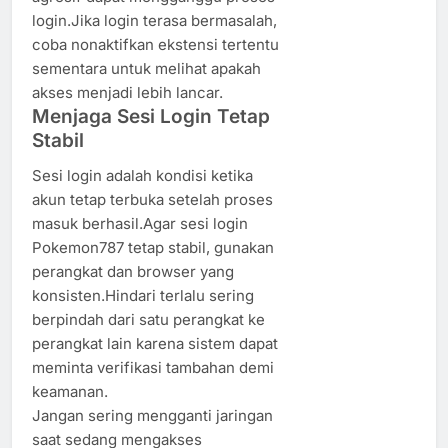
login.Jika login terasa bermasalah,
coba nonaktifkan ekstensi tertentu
sementara untuk melihat apakah
akses menjadi lebih lancar.
Menjaga Sesi Login Tetap
Stabil
Sesi login adalah kondisi ketika
akun tetap terbuka setelah proses
masuk berhasil.Agar sesi login
Pokemon787 tetap stabil, gunakan
perangkat dan browser yang
konsisten.Hindari terlalu sering
berpindah dari satu perangkat ke
perangkat lain karena sistem dapat
meminta verifikasi tambahan demi
keamanan.
Jangan sering mengganti jaringan
saat sedang mengakses