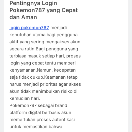
Pentingnya Login
Pokemon787 yang Cepat
dan Aman
login pokemon787
menjadi
kebutuhan utama bagi pengguna
aktif yang sering mengakses akun
secara rutin.Bagi pengguna yang
terbiasa masuk setiap hari, proses
login yang cepat tentu memberi
kenyamanan.Namun, kecepatan
saja tidak cukup.Keamanan tetap
harus menjadi prioritas agar akses
akun tidak menimbulkan risiko di
kemudian hari.
Pokemon787 sebagai brand
platform digital berbasis akun
memerlukan proses autentikasi
untuk memastikan bahwa