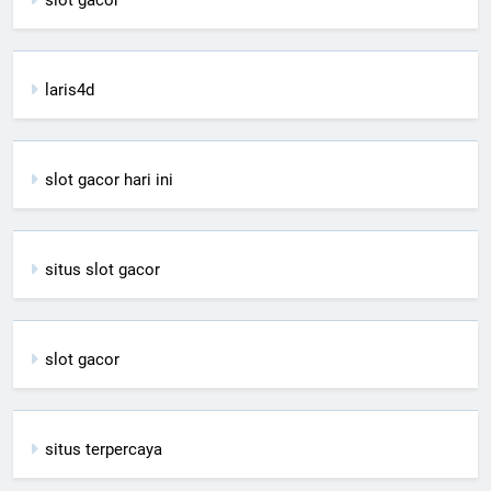
slot gacor
laris4d
slot gacor hari ini
situs slot gacor
slot gacor
situs terpercaya