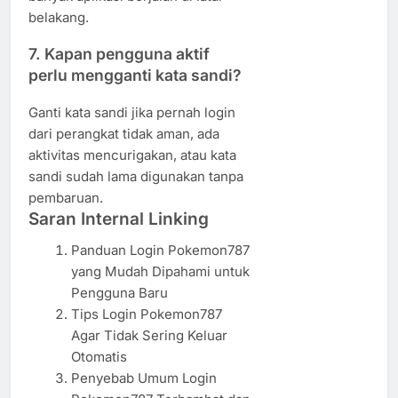
belakang.
7. Kapan pengguna aktif
perlu mengganti kata sandi?
Ganti kata sandi jika pernah login
dari perangkat tidak aman, ada
aktivitas mencurigakan, atau kata
sandi sudah lama digunakan tanpa
pembaruan.
Saran Internal Linking
Panduan Login Pokemon787
yang Mudah Dipahami untuk
Pengguna Baru
Tips Login Pokemon787
Agar Tidak Sering Keluar
Otomatis
Penyebab Umum Login