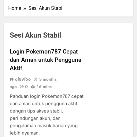
Home
Sesi Akun Stabil
Sesi Akun Stabil
Login Pokemon787 Cepat
dan Aman untuk Pengguna
Aktif
6f89f66
3 months
ago
0
16 mins
Panduan login Pokemon787 cepat
dan aman untuk pengguna aktif,
dengan tips akses stabil,
perlindungan akun, dan
pengalaman masuk harian yang
lebih nyaman.