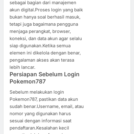
sebagai bagian dari manajemen
akun digital.Proses login yang baik
bukan hanya soal berhasil masuk,
tetapi juga bagaimana pengguna
menjaga perangkat, browser,
koneksi, dan data akun agar selalu
siap digunakan.Ketika semua
elemen ini dikelola dengan benar,
pengalaman akses akan terasa
lebih lancar.
Persiapan Sebelum Login
Pokemon787
Sebelum melakukan login
Pokemon787, pastikan data akun
sudah benar.Username, email, atau
nomor yang digunakan harus
sesuai dengan informasi saat
pendaftaran.Kesalahan kecil