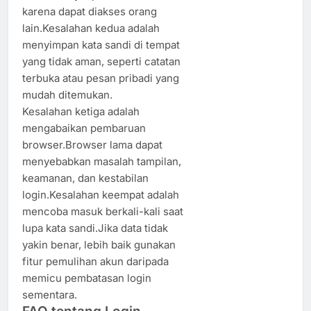
karena dapat diakses orang
lain.Kesalahan kedua adalah
menyimpan kata sandi di tempat
yang tidak aman, seperti catatan
terbuka atau pesan pribadi yang
mudah ditemukan.
Kesalahan ketiga adalah
mengabaikan pembaruan
browser.Browser lama dapat
menyebabkan masalah tampilan,
keamanan, dan kestabilan
login.Kesalahan keempat adalah
mencoba masuk berkali-kali saat
lupa kata sandi.Jika data tidak
yakin benar, lebih baik gunakan
fitur pemulihan akun daripada
memicu pembatasan login
sementara.