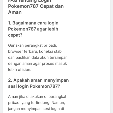
FAQ tentang Login
Pokemon787 Cepat dan
Aman
1. Bagaimana cara login
Pokemon787 agar lebih
cepat?
Gunakan perangkat pribadi,
browser terbaru, koneksi stabil,
dan pastikan data akun tersimpan
dengan aman agar proses masuk
lebih efisien.
2. Apakah aman menyimpan
sesi login Pokemon787?
Aman jika dilakukan di perangkat
pribadi yang terlindungi.Namun,
jangan menyimpan sesi login di