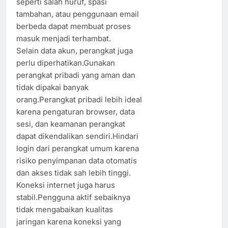
seperti salah huruf, spasi
tambahan, atau penggunaan email
berbeda dapat membuat proses
masuk menjadi terhambat.
Selain data akun, perangkat juga
perlu diperhatikan.Gunakan
perangkat pribadi yang aman dan
tidak dipakai banyak
orang.Perangkat pribadi lebih ideal
karena pengaturan browser, data
sesi, dan keamanan perangkat
dapat dikendalikan sendiri.Hindari
login dari perangkat umum karena
risiko penyimpanan data otomatis
dan akses tidak sah lebih tinggi.
Koneksi internet juga harus
stabil.Pengguna aktif sebaiknya
tidak mengabaikan kualitas
jaringan karena koneksi yang