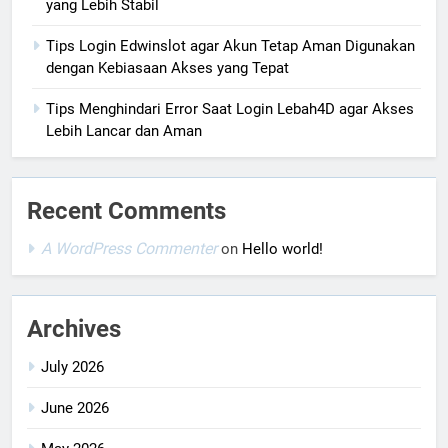
yang Lebih Stabil
Tips Login Edwinslot agar Akun Tetap Aman Digunakan
dengan Kebiasaan Akses yang Tepat
Tips Menghindari Error Saat Login Lebah4D agar Akses
Lebih Lancar dan Aman
Recent Comments
A WordPress Commenter
on
Hello world!
Archives
July 2026
June 2026