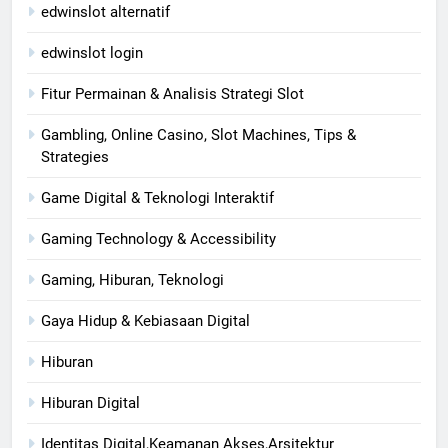
edwinslot alternatif
edwinslot login
Fitur Permainan & Analisis Strategi Slot
Gambling, Online Casino, Slot Machines, Tips &
Strategies
Game Digital & Teknologi Interaktif
Gaming Technology & Accessibility
Gaming, Hiburan, Teknologi
Gaya Hidup & Kebiasaan Digital
Hiburan
Hiburan Digital
Identitas Digital,Keamanan Akses,Arsitektur