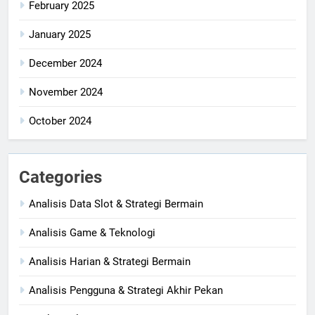
February 2025
January 2025
December 2024
November 2024
October 2024
Categories
Analisis Data Slot & Strategi Bermain
Analisis Game & Teknologi
Analisis Harian & Strategi Bermain
Analisis Pengguna & Strategi Akhir Pekan