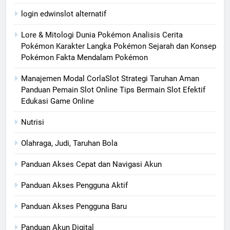
login edwinslot alternatif
Lore & Mitologi Dunia Pokémon Analisis Cerita
Pokémon Karakter Langka Pokémon Sejarah dan Konsep
Pokémon Fakta Mendalam Pokémon
Manajemen Modal CorlaSlot Strategi Taruhan Aman
Panduan Pemain Slot Online Tips Bermain Slot Efektif
Edukasi Game Online
Nutrisi
Olahraga, Judi, Taruhan Bola
Panduan Akses Cepat dan Navigasi Akun
Panduan Akses Pengguna Aktif
Panduan Akses Pengguna Baru
Panduan Akun Digital