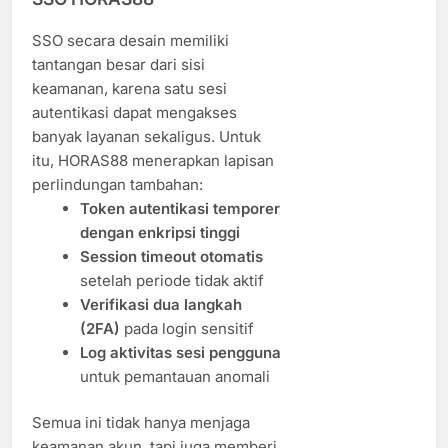
SSO secara desain memiliki
tantangan besar dari sisi
keamanan, karena satu sesi
autentikasi dapat mengakses
banyak layanan sekaligus. Untuk
itu, HORAS88 menerapkan lapisan
perlindungan tambahan:
Token autentikasi temporer
dengan enkripsi tinggi
Session timeout otomatis
setelah periode tidak aktif
Verifikasi dua langkah
(2FA)
pada login sensitif
Log aktivitas sesi pengguna
untuk pemantauan anomali
Semua ini tidak hanya menjaga
keamanan akun, tapi juga memberi