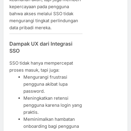
kepercayaan pada pengguna
bahwa akses melalui SSO tidak
mengurangi tingkat perlindungan
data pribadi mereka.
Dampak UX dari Integrasi
SSO
SSO tidak hanya mempercepat
proses masuk, tapi juga:
Mengurangi frustrasi
pengguna akibat lupa
password.
Meningkatkan retensi
pengguna karena login yang
praktis.
Meminimalkan hambatan
onboarding bagi pengguna