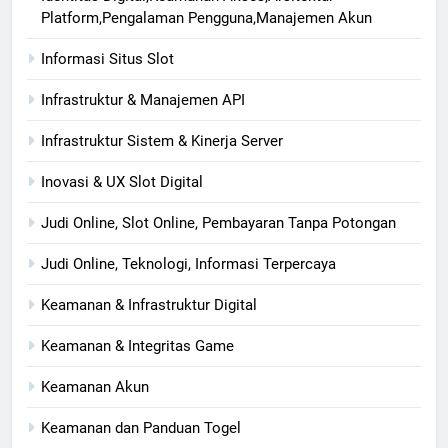
Platform,Pengalaman Pengguna,Manajemen Akun
Informasi Situs Slot
Infrastruktur & Manajemen API
Infrastruktur Sistem & Kinerja Server
Inovasi & UX Slot Digital
Judi Online, Slot Online, Pembayaran Tanpa Potongan
Judi Online, Teknologi, Informasi Terpercaya
Keamanan & Infrastruktur Digital
Keamanan & Integritas Game
Keamanan Akun
Keamanan dan Panduan Togel