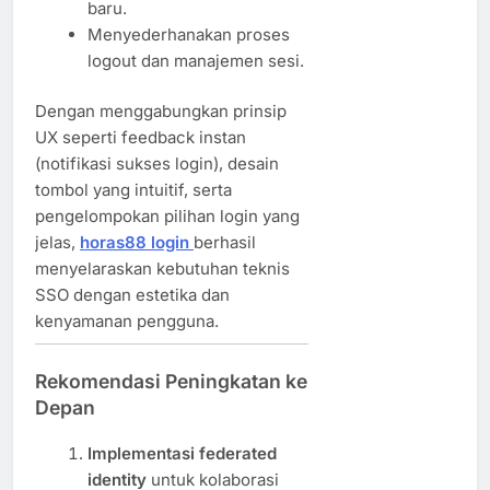
baru.
Menyederhanakan proses
logout dan manajemen sesi.
Dengan menggabungkan prinsip
UX seperti feedback instan
(notifikasi sukses login), desain
tombol yang intuitif, serta
pengelompokan pilihan login yang
jelas,
horas88 login
berhasil
menyelaraskan kebutuhan teknis
SSO dengan estetika dan
kenyamanan pengguna.
Rekomendasi Peningkatan ke
Depan
Implementasi federated
identity
untuk kolaborasi