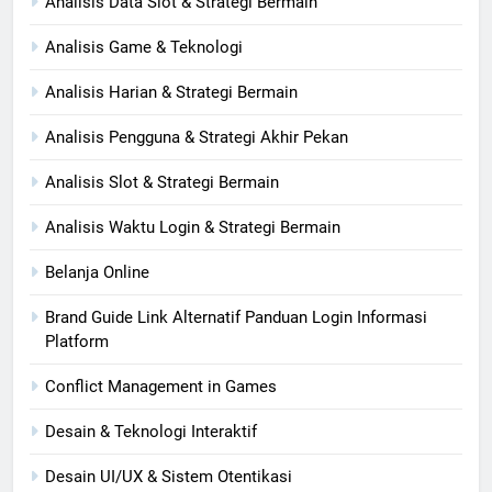
Analisis Data Slot & Strategi Bermain
Analisis Game & Teknologi
Analisis Harian & Strategi Bermain
Analisis Pengguna & Strategi Akhir Pekan
Analisis Slot & Strategi Bermain
Analisis Waktu Login & Strategi Bermain
Belanja Online
Brand Guide Link Alternatif Panduan Login Informasi
Platform
Conflict Management in Games
Desain & Teknologi Interaktif
Desain UI/UX & Sistem Otentikasi