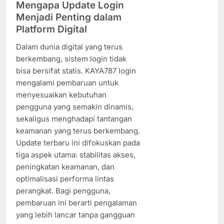
Mengapa Update Login
Menjadi Penting dalam
Platform Digital
Dalam dunia digital yang terus
berkembang, sistem login tidak
bisa bersifat statis. KAYA787 login
mengalami pembaruan untuk
menyesuaikan kebutuhan
pengguna yang semakin dinamis,
sekaligus menghadapi tantangan
keamanan yang terus berkembang.
Update terbaru ini difokuskan pada
tiga aspek utama: stabilitas akses,
peningkatan keamanan, dan
optimalisasi performa lintas
perangkat. Bagi pengguna,
pembaruan ini berarti pengalaman
yang lebih lancar tanpa gangguan