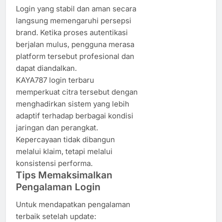
Login yang stabil dan aman secara
langsung memengaruhi persepsi
brand. Ketika proses autentikasi
berjalan mulus, pengguna merasa
platform tersebut profesional dan
dapat diandalkan.
KAYA787 login terbaru
memperkuat citra tersebut dengan
menghadirkan sistem yang lebih
adaptif terhadap berbagai kondisi
jaringan dan perangkat.
Kepercayaan tidak dibangun
melalui klaim, tetapi melalui
konsistensi performa.
Tips Memaksimalkan
Pengalaman Login
Untuk mendapatkan pengalaman
terbaik setelah update: