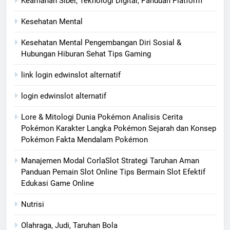
Keamanan Siber, Teknologi Digital, Panduan Platform
Kesehatan Mental
Kesehatan Mental Pengembangan Diri Sosial &
Hubungan Hiburan Sehat Tips Gaming
link login edwinslot alternatif
login edwinslot alternatif
Lore & Mitologi Dunia Pokémon Analisis Cerita
Pokémon Karakter Langka Pokémon Sejarah dan Konsep
Pokémon Fakta Mendalam Pokémon
Manajemen Modal CorlaSlot Strategi Taruhan Aman
Panduan Pemain Slot Online Tips Bermain Slot Efektif
Edukasi Game Online
Nutrisi
Olahraga, Judi, Taruhan Bola