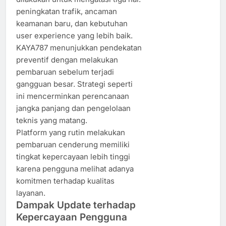
peningkatan trafik, ancaman
keamanan baru, dan kebutuhan
user experience yang lebih baik.
KAYA787 menunjukkan pendekatan
preventif dengan melakukan
pembaruan sebelum terjadi
gangguan besar. Strategi seperti
ini mencerminkan perencanaan
jangka panjang dan pengelolaan
teknis yang matang.
Platform yang rutin melakukan
pembaruan cenderung memiliki
tingkat kepercayaan lebih tinggi
karena pengguna melihat adanya
komitmen terhadap kualitas
layanan.
Dampak Update terhadap
Kepercayaan Pengguna