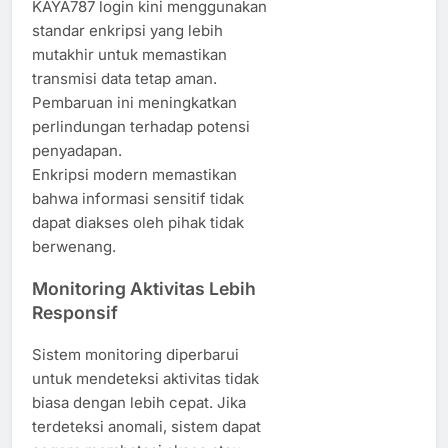
KAYA787 login kini menggunakan
standar enkripsi yang lebih
mutakhir untuk memastikan
transmisi data tetap aman.
Pembaruan ini meningkatkan
perlindungan terhadap potensi
penyadapan.
Enkripsi modern memastikan
bahwa informasi sensitif tidak
dapat diakses oleh pihak tidak
berwenang.
Monitoring Aktivitas Lebih
Responsif
Sistem monitoring diperbarui
untuk mendeteksi aktivitas tidak
biasa dengan lebih cepat. Jika
terdeteksi anomali, sistem dapat