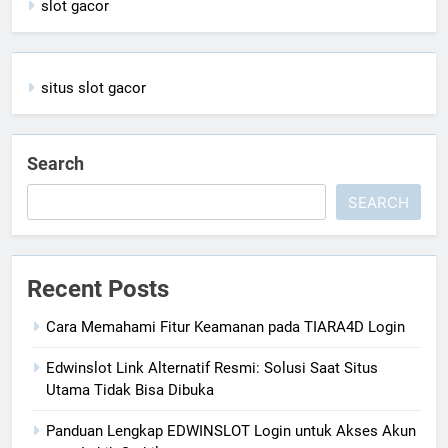
slot gacor
situs slot gacor
Search
SEARCH
Recent Posts
Cara Memahami Fitur Keamanan pada TIARA4D Login
Edwinslot Link Alternatif Resmi: Solusi Saat Situs
Utama Tidak Bisa Dibuka
Panduan Lengkap EDWINSLOT Login untuk Akses Akun