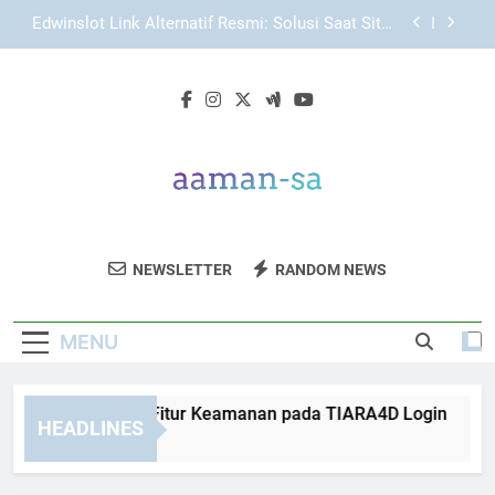
Skip
Panduan Lengkap EDWINSLOT Login untuk Akses
to
Akun yang Lebih Stabil
content
Tips Login Edwinslot agar Akun Tetap Aman
Digunakan dengan Kebiasaan Akses yang Tepat
Cara Memahami Fitur Keamanan pada TIARA4D
Login
Edwinslot Link Alternatif Resmi: Solusi Saat Situs
Utama Tidak Bisa Dibuka
Panduan Lengkap EDWINSLOT Login untuk Akses
Akun yang Lebih Stabil
Aaman SA
Dapatkan Solusi Keamanan Terkini Dari
Tips Login Edwinslot agar Akun Tetap Aman
NEWSLETTER
RANDOM NEWS
Digunakan dengan Kebiasaan Akses yang Tepat
Aaman SA. Teknologi Untuk Melindungi
Bisnis Dan Rumah Anda.
MENU
ra Memahami Fitur Keamanan pada TIARA4D Login
Edw
HEADLINES
Month Ago
1 M