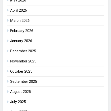
May 2026
April 2026
March 2026
February 2026
January 2026
December 2025
November 2025
October 2025
September 2025
August 2025
July 2025