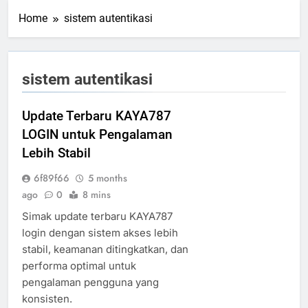
Home
sistem autentikasi
sistem autentikasi
Update Terbaru KAYA787
LOGIN untuk Pengalaman
Lebih Stabil
6f89f66
5 months
ago
0
8 mins
Simak update terbaru KAYA787
login dengan sistem akses lebih
stabil, keamanan ditingkatkan, dan
performa optimal untuk
pengalaman pengguna yang
konsisten.