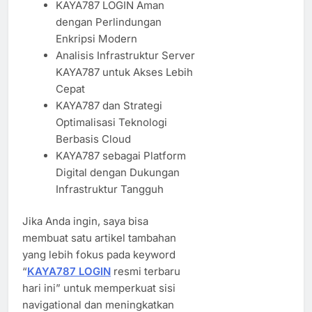
KAYA787 LOGIN Aman
dengan Perlindungan
Enkripsi Modern
Analisis Infrastruktur Server
KAYA787 untuk Akses Lebih
Cepat
KAYA787 dan Strategi
Optimalisasi Teknologi
Berbasis Cloud
KAYA787 sebagai Platform
Digital dengan Dukungan
Infrastruktur Tangguh
Jika Anda ingin, saya bisa
membuat satu artikel tambahan
yang lebih fokus pada keyword
“
KAYA787 LOGIN
resmi terbaru
hari ini” untuk memperkuat sisi
navigational dan meningkatkan