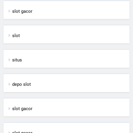
slot gacor
slot
situs
depo slot
slot gacor