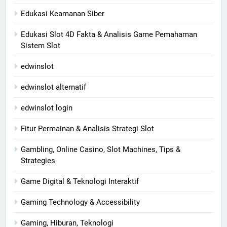
Edukasi Keamanan Siber
Edukasi Slot 4D Fakta & Analisis Game Pemahaman
Sistem Slot
edwinslot
edwinslot alternatif
edwinslot login
Fitur Permainan & Analisis Strategi Slot
Gambling, Online Casino, Slot Machines, Tips &
Strategies
Game Digital & Teknologi Interaktif
Gaming Technology & Accessibility
Gaming, Hiburan, Teknologi