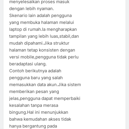
menyelesaikan proses masuk
dengan lebih nyaman.
Skenario lain adalah pengguna
yang membuka halaman melalui
laptop di rumah.Ia mengharapkan
tampilan yang lebih luas,stabil,dan
mudah dipahami.Jika struktur
halaman tetap konsisten dengan
versi mobile,pengguna tidak perlu
beradaptasi ulang.
Contoh berikutnya adalah
pengguna baru yang salah
memasukkan data akun.Jika sistem
memberikan pesan yang
jelas,pengguna dapat memperbaiki
kesalahan tanpa merasa
bingung.Hal ini menunjukkan
bahwa kemudahan akses tidak
hanya bergantung pada