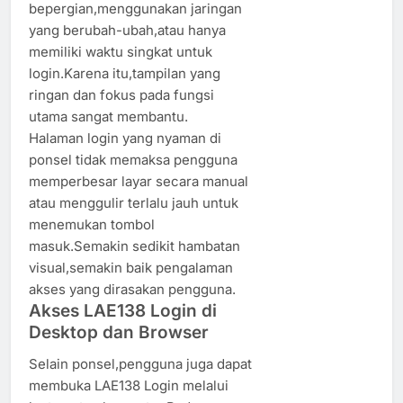
bepergian,menggunakan jaringan
yang berubah-ubah,atau hanya
memiliki waktu singkat untuk
login.Karena itu,tampilan yang
ringan dan fokus pada fungsi
utama sangat membantu.
Halaman login yang nyaman di
ponsel tidak memaksa pengguna
memperbesar layar secara manual
atau menggulir terlalu jauh untuk
menemukan tombol
masuk.Semakin sedikit hambatan
visual,semakin baik pengalaman
akses yang dirasakan pengguna.
Akses LAE138 Login di
Desktop dan Browser
Selain ponsel,pengguna juga dapat
membuka LAE138 Login melalui