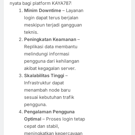
nyata bagi platform KAYA787:
Minim Downtime
– Layanan
login dapat terus berjalan
meskipun terjadi gangguan
teknis.
Peningkatan Keamanan
–
Replikasi data membantu
melindungi informasi
pengguna dari kehilangan
akibat kegagalan server.
Skalabilitas Tinggi
–
Infrastruktur dapat
menambah node baru
sesuai kebutuhan trafik
pengguna.
Pengalaman Pengguna
Optimal
– Proses login tetap
cepat dan stabil,
meningkatkan kepercayaan