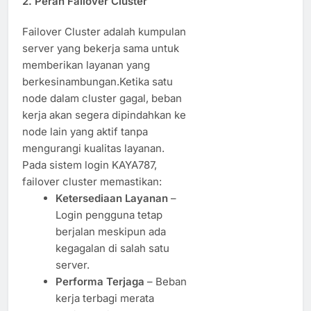
2. Peran Failover Cluster
Failover Cluster adalah kumpulan
server yang bekerja sama untuk
memberikan layanan yang
berkesinambungan.Ketika satu
node dalam cluster gagal, beban
kerja akan segera dipindahkan ke
node lain yang aktif tanpa
mengurangi kualitas layanan.
Pada sistem login KAYA787,
failover cluster memastikan:
Ketersediaan Layanan
–
Login pengguna tetap
berjalan meskipun ada
kegagalan di salah satu
server.
Performa Terjaga
– Beban
kerja terbagi merata