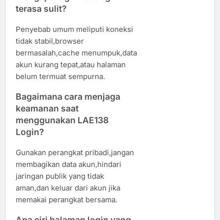
terasa sulit?
Penyebab umum meliputi koneksi
tidak stabil,browser
bermasalah,cache menumpuk,data
akun kurang tepat,atau halaman
belum termuat sempurna.
Bagaimana cara menjaga
keamanan saat
menggunakan LAE138
Login?
Gunakan perangkat pribadi,jangan
membagikan data akun,hindari
jaringan publik yang tidak
aman,dan keluar dari akun jika
memakai perangkat bersama.
Apa ciri halaman login yang