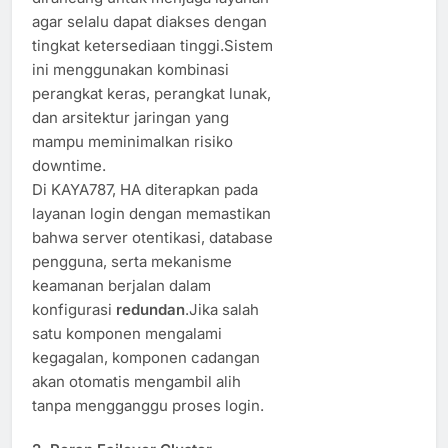
agar selalu dapat diakses dengan
tingkat ketersediaan tinggi.Sistem
ini menggunakan kombinasi
perangkat keras, perangkat lunak,
dan arsitektur jaringan yang
mampu meminimalkan risiko
downtime.
Di KAYA787, HA diterapkan pada
layanan login dengan memastikan
bahwa server otentikasi, database
pengguna, serta mekanisme
keamanan berjalan dalam
konfigurasi
redundan
.Jika salah
satu komponen mengalami
kegagalan, komponen cadangan
akan otomatis mengambil alih
tanpa mengganggu proses login.