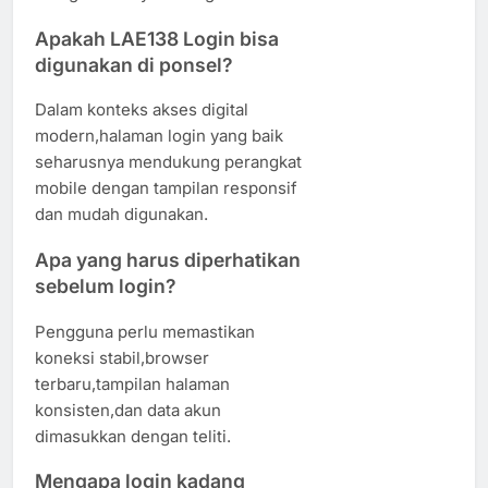
Apakah LAE138 Login bisa
digunakan di ponsel?
Dalam konteks akses digital
modern,halaman login yang baik
seharusnya mendukung perangkat
mobile dengan tampilan responsif
dan mudah digunakan.
Apa yang harus diperhatikan
sebelum login?
Pengguna perlu memastikan
koneksi stabil,browser
terbaru,tampilan halaman
konsisten,dan data akun
dimasukkan dengan teliti.
Mengapa login kadang