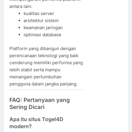
antara lain:
kualitas server
arsitektur sistem
keamanan jaringan
optimasi database
Platform yang dibangun dengan
perencanaan teknologi yang baik
cenderung memiliki performa yang
lebih stabil serta mampu
menangani pertumbuhan
pengguna dalam jangka panjang.
FAQ: Pertanyaan yang
Sering Dicari
Apa itu situs Togel4D
modern?