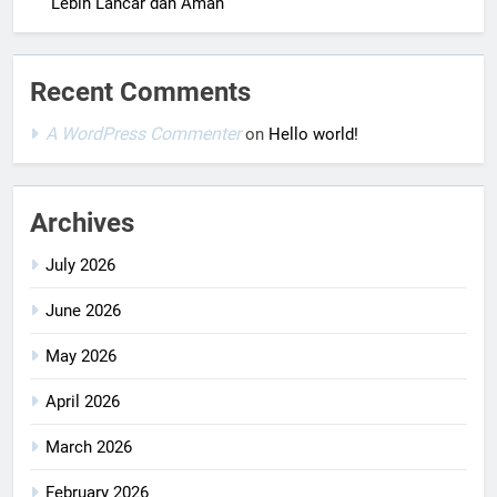
Lebih Lancar dan Aman
Recent Comments
A WordPress Commenter
on
Hello world!
Archives
July 2026
June 2026
May 2026
April 2026
March 2026
February 2026