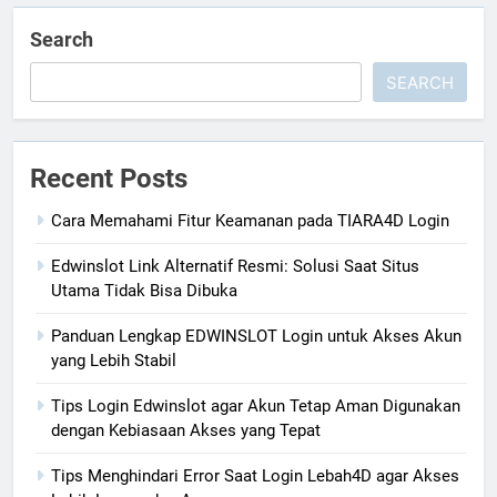
Search
SEARCH
Recent Posts
Cara Memahami Fitur Keamanan pada TIARA4D Login
Edwinslot Link Alternatif Resmi: Solusi Saat Situs
Utama Tidak Bisa Dibuka
Panduan Lengkap EDWINSLOT Login untuk Akses Akun
yang Lebih Stabil
Tips Login Edwinslot agar Akun Tetap Aman Digunakan
dengan Kebiasaan Akses yang Tepat
Tips Menghindari Error Saat Login Lebah4D agar Akses