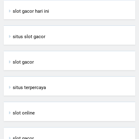
slot gacor hari ini
situs slot gacor
slot gacor
situs terpercaya
slot online
slot gacor