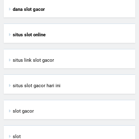
dana slot gacor
situs slot online
situs link slot gacor
situs slot gacor hari ini
slot gacor
slot