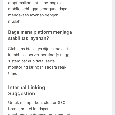
dioptimalkan untuk perangkat
mobile sehingga pengguna dapat
mengakses layanan dengan
mudah.
Bagaimana platform menjaga
stabilitas layanan?
Stabilitas biasanya dijaga melalui
kombinasi server berkinerja tinggi,
sistem backup data, serta
monitoring jaringan secara real-
time.
Internal Linking
Suggestion
Untuk memperkuat cluster SEO
brand, artikel ini dapat
dihubungkan dengan topik berikut: