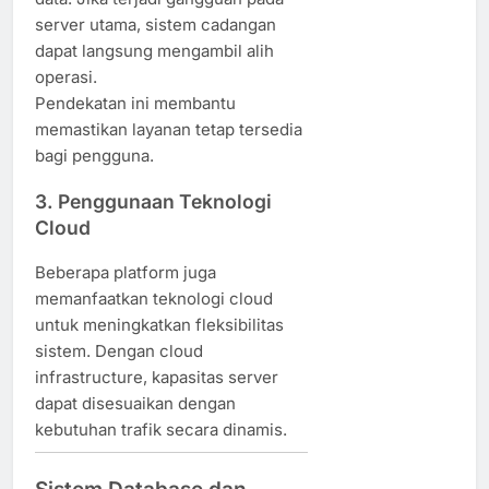
server utama, sistem cadangan
dapat langsung mengambil alih
operasi.
Pendekatan ini membantu
memastikan layanan tetap tersedia
bagi pengguna.
3. Penggunaan Teknologi
Cloud
Beberapa platform juga
memanfaatkan teknologi cloud
untuk meningkatkan fleksibilitas
sistem. Dengan cloud
infrastructure, kapasitas server
dapat disesuaikan dengan
kebutuhan trafik secara dinamis.