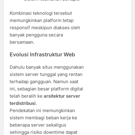
Kombinasi teknologi tersebut
memungkinkan platform tetap
responsif meskipun diakses oleh
banyak pengguna secara
bersamaan.
Evolusi Infrastruktur Web
Dahulu banyak situs menggunakan
sistem server tunggal yang rentan
terhadap gangguan. Namun saat
ini, sebagian besar platform digital
telah beralih ke
arsitektur server
terdistribusi
.
Pendekatan ini memungkinkan
sistem membagi beban kerja ke
beberapa server sekaligus
sehingga risiko downtime dapat