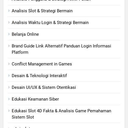
Analisis Slot & Strategi Bermain
Analisis Waktu Login & Strategi Bermain
Belanja Online
Brand Guide Link Alternatif Panduan Login Informasi
Platform
Conflict Management in Games
Desain & Teknologi Interaktif
Desain UI/UX & Sistem Otentikasi
Edukasi Keamanan Siber
Edukasi Slot 4D Fakta & Analisis Game Pemahaman
Sistem Slot