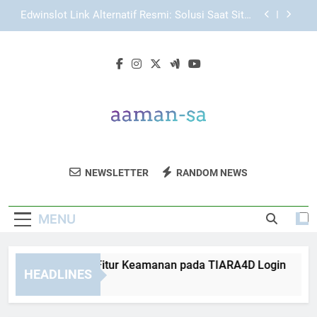
Skip
Panduan Lengkap EDWINSLOT Login untuk Akses
to
Akun yang Lebih Stabil
content
Tips Login Edwinslot agar Akun Tetap Aman
Digunakan dengan Kebiasaan Akses yang Tepat
Cara Memahami Fitur Keamanan pada TIARA4D
Login
Edwinslot Link Alternatif Resmi: Solusi Saat Situs
Utama Tidak Bisa Dibuka
Panduan Lengkap EDWINSLOT Login untuk Akses
Akun yang Lebih Stabil
Aaman SA
Dapatkan Solusi Keamanan Terkini Dari
Tips Login Edwinslot agar Akun Tetap Aman
NEWSLETTER
RANDOM NEWS
Digunakan dengan Kebiasaan Akses yang Tepat
Aaman SA. Teknologi Untuk Melindungi
Bisnis Dan Rumah Anda.
MENU
ra Memahami Fitur Keamanan pada TIARA4D Login
Edw
HEADLINES
Weeks Ago
1 M