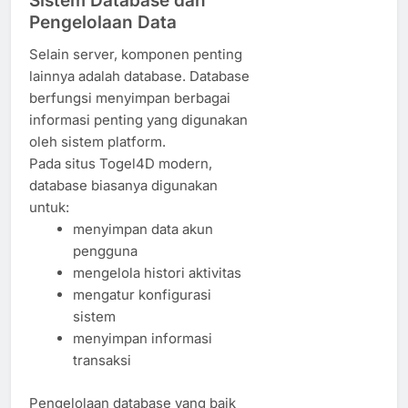
Sistem Database dan
Pengelolaan Data
Selain server, komponen penting
lainnya adalah database. Database
berfungsi menyimpan berbagai
informasi penting yang digunakan
oleh sistem platform.
Pada situs Togel4D modern,
database biasanya digunakan
untuk:
menyimpan data akun
pengguna
mengelola histori aktivitas
mengatur konfigurasi
sistem
menyimpan informasi
transaksi
Pengelolaan database yang baik