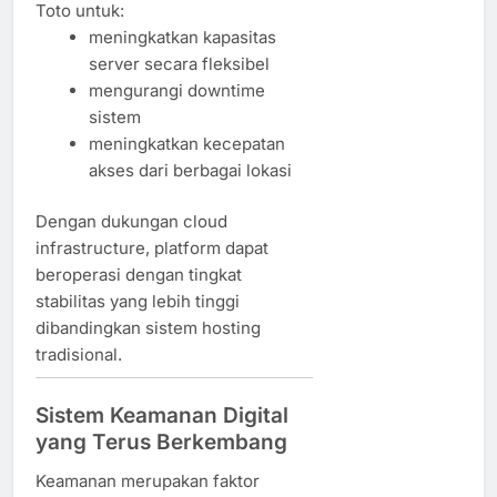
Toto untuk:
meningkatkan kapasitas
server secara fleksibel
mengurangi downtime
sistem
meningkatkan kecepatan
akses dari berbagai lokasi
Dengan dukungan cloud
infrastructure, platform dapat
beroperasi dengan tingkat
stabilitas yang lebih tinggi
dibandingkan sistem hosting
tradisional.
Sistem Keamanan Digital
yang Terus Berkembang
Keamanan merupakan faktor