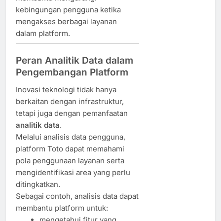
kebingungan pengguna ketika
mengakses berbagai layanan
dalam platform.
Peran Analitik Data dalam
Pengembangan Platform
Inovasi teknologi tidak hanya
berkaitan dengan infrastruktur,
tetapi juga dengan pemanfaatan
analitik data
.
Melalui analisis data pengguna,
platform Toto dapat memahami
pola penggunaan layanan serta
mengidentifikasi area yang perlu
ditingkatkan.
Sebagai contoh, analisis data dapat
membantu platform untuk:
mengetahui fitur yang