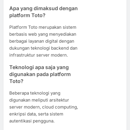
Apa yang dimaksud dengan
platform Toto?
Platform Toto merupakan sistem
berbasis web yang menyediakan
berbagai layanan digital dengan
dukungan teknologi backend dan
infrastruktur server modern.
Teknologi apa saja yang
digunakan pada platform
Toto?
Beberapa teknologi yang
digunakan meliputi arsitektur
server modern, cloud computing,
enkripsi data, serta sistem
autentikasi pengguna.