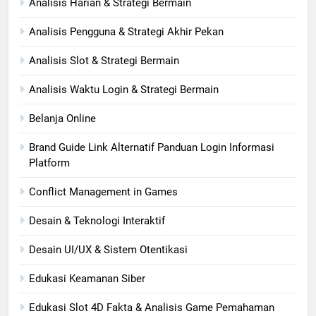
Analisis Harian & Strategi Bermain
Analisis Pengguna & Strategi Akhir Pekan
Analisis Slot & Strategi Bermain
Analisis Waktu Login & Strategi Bermain
Belanja Online
Brand Guide Link Alternatif Panduan Login Informasi
Platform
Conflict Management in Games
Desain & Teknologi Interaktif
Desain UI/UX & Sistem Otentikasi
Edukasi Keamanan Siber
Edukasi Slot 4D Fakta & Analisis Game Pemahaman