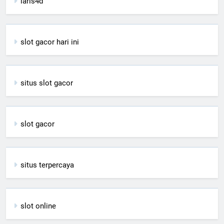
laris4d
slot gacor hari ini
situs slot gacor
slot gacor
situs terpercaya
slot online