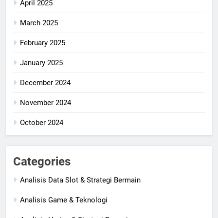
April 2025
March 2025
February 2025
January 2025
December 2024
November 2024
October 2024
Categories
Analisis Data Slot & Strategi Bermain
Analisis Game & Teknologi