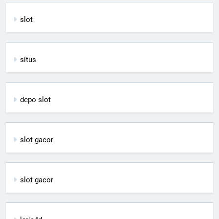
slot
situs
depo slot
slot gacor
slot gacor