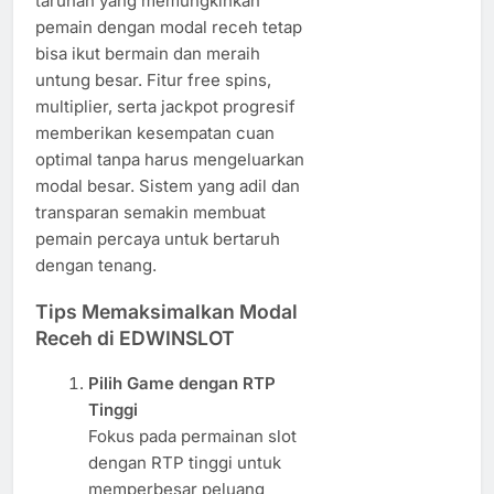
taruhan yang memungkinkan
pemain dengan modal receh tetap
bisa ikut bermain dan meraih
untung besar. Fitur free spins,
multiplier, serta jackpot progresif
memberikan kesempatan cuan
optimal tanpa harus mengeluarkan
modal besar. Sistem yang adil dan
transparan semakin membuat
pemain percaya untuk bertaruh
dengan tenang.
Tips Memaksimalkan Modal
Receh di EDWINSLOT
Pilih Game dengan RTP
Tinggi
Fokus pada permainan slot
dengan RTP tinggi untuk
memperbesar peluang