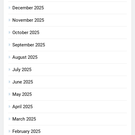
December 2025
November 2025
October 2025
September 2025
August 2025
July 2025
June 2025
May 2025
April 2025
March 2025
February 2025