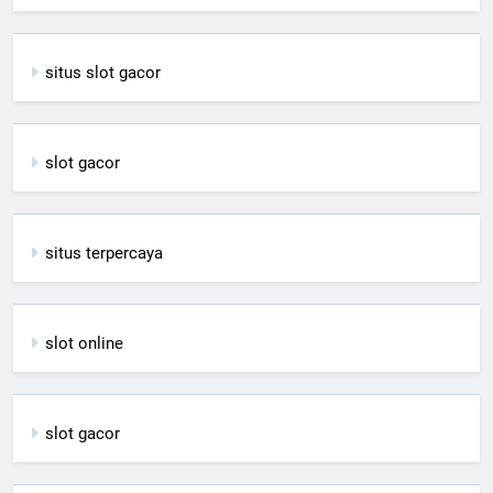
situs slot gacor
slot gacor
situs terpercaya
slot online
slot gacor