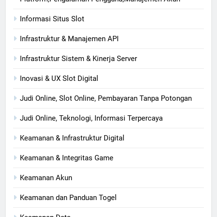
Informasi Situs Slot
Infrastruktur & Manajemen API
Infrastruktur Sistem & Kinerja Server
Inovasi & UX Slot Digital
Judi Online, Slot Online, Pembayaran Tanpa Potongan
Judi Online, Teknologi, Informasi Terpercaya
Keamanan & Infrastruktur Digital
Keamanan & Integritas Game
Keamanan Akun
Keamanan dan Panduan Togel