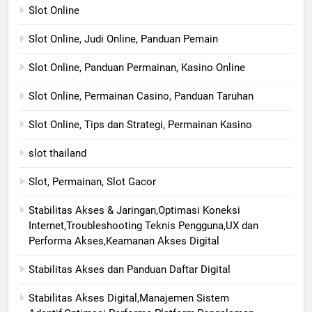
Slot Online
Slot Online, Judi Online, Panduan Pemain
Slot Online, Panduan Permainan, Kasino Online
Slot Online, Permainan Casino, Panduan Taruhan
Slot Online, Tips dan Strategi, Permainan Kasino
slot thailand
Slot, Permainan, Slot Gacor
Stabilitas Akses & Jaringan,Optimasi Koneksi
Internet,Troubleshooting Teknis Pengguna,UX dan
Performa Akses,Keamanan Akses Digital
Stabilitas Akses dan Panduan Daftar Digital
Stabilitas Akses Digital,Manajemen Sistem