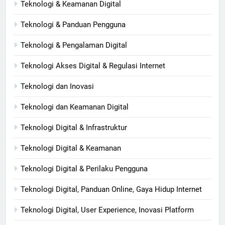
Teknologi & Keamanan Digital
Teknologi & Panduan Pengguna
Teknologi & Pengalaman Digital
Teknologi Akses Digital & Regulasi Internet
Teknologi dan Inovasi
Teknologi dan Keamanan Digital
Teknologi Digital & Infrastruktur
Teknologi Digital & Keamanan
Teknologi Digital & Perilaku Pengguna
Teknologi Digital, Panduan Online, Gaya Hidup Internet
Teknologi Digital, User Experience, Inovasi Platform