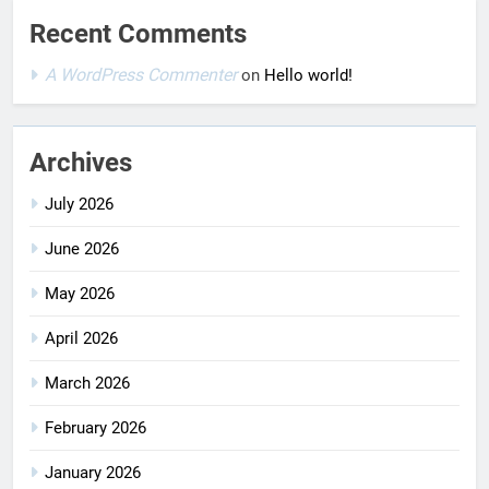
Recent Comments
A WordPress Commenter
on
Hello world!
Archives
July 2026
June 2026
May 2026
April 2026
March 2026
February 2026
January 2026