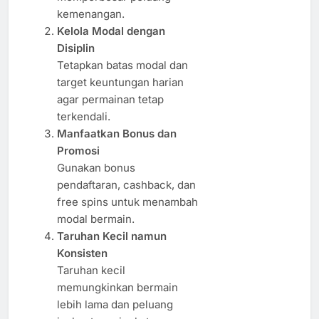
kemenangan.
Kelola Modal dengan
Disiplin
Tetapkan batas modal dan
target keuntungan harian
agar permainan tetap
terkendali.
Manfaatkan Bonus dan
Promosi
Gunakan bonus
pendaftaran, cashback, dan
free spins untuk menambah
modal bermain.
Taruhan Kecil namun
Konsisten
Taruhan kecil
memungkinkan bermain
lebih lama dan peluang