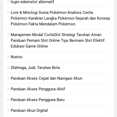
login edwinslot alternatif
Lore & Mitologi Dunia Pokémon Analisis Cerita
Pokémon Karakter Langka Pokémon Sejarah dan Konsep
Pokémon Fakta Mendalam Pokémon
Manajemen Modal CorlaSlot Strategi Taruhan Aman
Panduan Pemain Slot Online Tips Bermain Slot Efektif
Edukasi Game Online
Nutrisi
Olahraga, Judi, Taruhan Bola
Panduan Akses Cepat dan Navigasi Akun
Panduan Akses Pengguna Aktif
Panduan Akses Pengguna Baru
Panduan Akun Digital