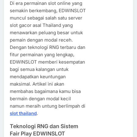
Di era permainan slot online yang
semakin berkembang, EDWINSLOT
muncul sebagai salah satu server
slot gacor asal Thailand yang
menawarkan peluang besar untuk
pemain dengan modal receh.
Dengan teknologi RNG terbaru dan
fitur permainan yang lengkap,
EDWINSLOT memberi kesempatan
bagi semua kalangan untuk
mendapatkan keuntungan
maksimal. Artikel ini akan
membahas bagaimana kamu bisa
bermain dengan modal kecil
namun meraih untung berlimpah di
slot thailand
.
Teknologi RNG dan Sistem
Fair Play EDWINSLOT