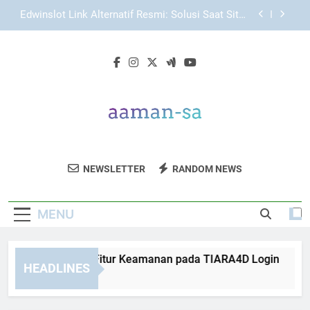
Skip
Panduan Lengkap EDWINSLOT Login untuk Akses
to
Akun yang Lebih Stabil
content
Tips Login Edwinslot agar Akun Tetap Aman
Digunakan dengan Kebiasaan Akses yang Tepat
Cara Memahami Fitur Keamanan pada TIARA4D
Login
Edwinslot Link Alternatif Resmi: Solusi Saat Situs
Utama Tidak Bisa Dibuka
Panduan Lengkap EDWINSLOT Login untuk Akses
Akun yang Lebih Stabil
Aaman SA
Dapatkan Solusi Keamanan Terkini Dari
Tips Login Edwinslot agar Akun Tetap Aman
NEWSLETTER
RANDOM NEWS
Digunakan dengan Kebiasaan Akses yang Tepat
Aaman SA. Teknologi Untuk Melindungi
Bisnis Dan Rumah Anda.
MENU
ra Memahami Fitur Keamanan pada TIARA4D Login
Edw
HEADLINES
Month Ago
1 M