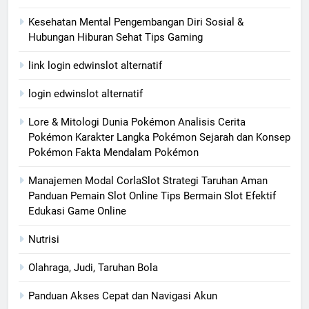
Kesehatan Mental Pengembangan Diri Sosial &
Hubungan Hiburan Sehat Tips Gaming
link login edwinslot alternatif
login edwinslot alternatif
Lore & Mitologi Dunia Pokémon Analisis Cerita
Pokémon Karakter Langka Pokémon Sejarah dan Konsep
Pokémon Fakta Mendalam Pokémon
Manajemen Modal CorlaSlot Strategi Taruhan Aman
Panduan Pemain Slot Online Tips Bermain Slot Efektif
Edukasi Game Online
Nutrisi
Olahraga, Judi, Taruhan Bola
Panduan Akses Cepat dan Navigasi Akun