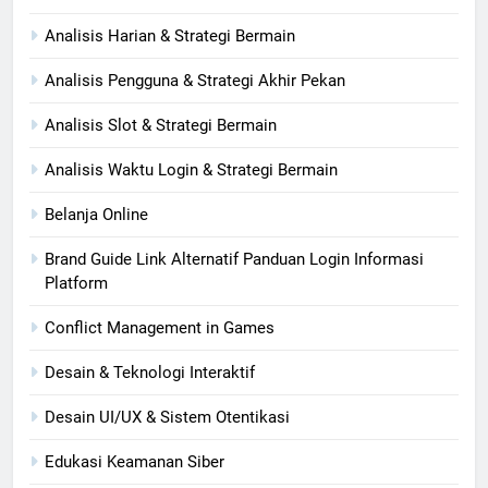
Analisis Harian & Strategi Bermain
Analisis Pengguna & Strategi Akhir Pekan
Analisis Slot & Strategi Bermain
Analisis Waktu Login & Strategi Bermain
Belanja Online
Brand Guide Link Alternatif Panduan Login Informasi
Platform
Conflict Management in Games
Desain & Teknologi Interaktif
Desain UI/UX & Sistem Otentikasi
Edukasi Keamanan Siber