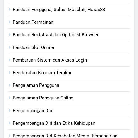
Panduan Pengguna, Solusi Masalah, Horas88
Panduan Permainan
Panduan Registrasi dan Optimasi Browser
Panduan Slot Online
Pembaruan Sistem dan Akses Login
Pendekatan Bermain Terukur
Pengalaman Pengguna
Pengalaman Pengguna Online
Pengembangan Diri
Pengembangan Diri dan Etika Kehidupan
Pengembangan Diri Kesehatan Mental Kemandirian