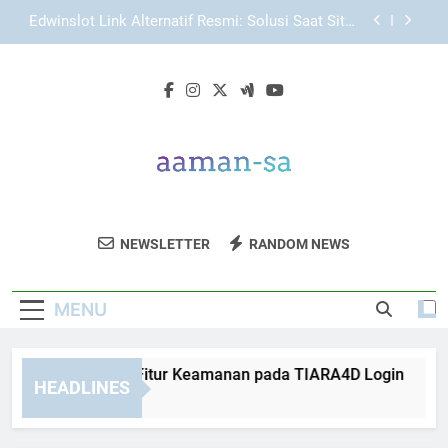
Skip
Panduan Lengkap EDWINSLOT Login untuk Akses
to
Akun yang Lebih Stabil
content
Tips Login Edwinslot agar Akun Tetap Aman
Digunakan dengan Kebiasaan Akses yang Tepat
Cara Memahami Fitur Keamanan pada TIARA4D
Login
Edwinslot Link Alternatif Resmi: Solusi Saat Situs
Utama Tidak Bisa Dibuka
Panduan Lengkap EDWINSLOT Login untuk Akses
Akun yang Lebih Stabil
Aaman SA
Dapatkan Solusi Keamanan Terkini Dari
Tips Login Edwinslot agar Akun Tetap Aman
NEWSLETTER
RANDOM NEWS
Digunakan dengan Kebiasaan Akses yang Tepat
Aaman SA. Teknologi Untuk Melindungi
Bisnis Dan Rumah Anda.
MENU
ra Memahami Fitur Keamanan pada TIARA4D Login
Edw
HEADLINES
Weeks Ago
1 M