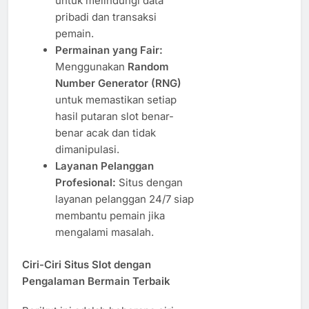
untuk melindungi data
pribadi dan transaksi
pemain.
Permainan yang Fair:
Menggunakan
Random
Number Generator (RNG)
untuk memastikan setiap
hasil putaran slot benar-
benar acak dan tidak
dimanipulasi.
Layanan Pelanggan
Profesional:
Situs dengan
layanan pelanggan 24/7 siap
membantu pemain jika
mengalami masalah.
Ciri-Ciri Situs Slot dengan
Pengalaman Bermain Terbaik