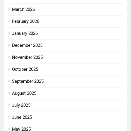
March 2026
February 2026
January 2026
December 2025
November 2025
October 2025
September 2025
August 2025
July 2025
June 2025
May 2025