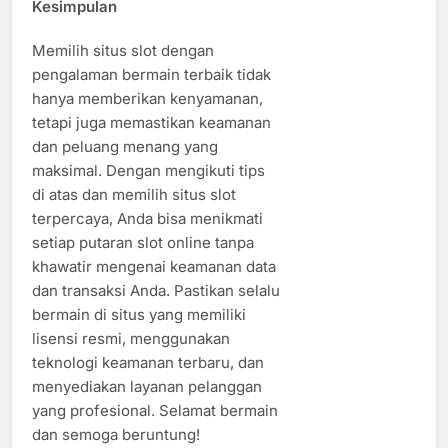
Kesimpulan
Memilih situs slot dengan
pengalaman bermain terbaik tidak
hanya memberikan kenyamanan,
tetapi juga memastikan keamanan
dan peluang menang yang
maksimal. Dengan mengikuti tips
di atas dan memilih situs slot
terpercaya, Anda bisa menikmati
setiap putaran slot online tanpa
khawatir mengenai keamanan data
dan transaksi Anda. Pastikan selalu
bermain di situs yang memiliki
lisensi resmi, menggunakan
teknologi keamanan terbaru, dan
menyediakan layanan pelanggan
yang profesional. Selamat bermain
dan semoga beruntung!