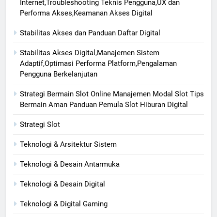
Internet,Troubleshooting Teknis Pengguna,UX dan
Performa Akses,Keamanan Akses Digital
Stabilitas Akses dan Panduan Daftar Digital
Stabilitas Akses Digital,Manajemen Sistem
Adaptif,Optimasi Performa Platform,Pengalaman
Pengguna Berkelanjutan
Strategi Bermain Slot Online Manajemen Modal Slot Tips
Bermain Aman Panduan Pemula Slot Hiburan Digital
Strategi Slot
Teknologi & Arsitektur Sistem
Teknologi & Desain Antarmuka
Teknologi & Desain Digital
Teknologi & Digital Gaming