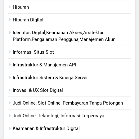
Hiburan
Hiburan Digital
Identitas Digital,Keamanan Akses,Arsitektur
Platform,Pengalaman Pengguna,Manajemen Akun
Informasi Situs Slot
Infrastruktur & Manajemen API
Infrastruktur Sistem & Kinerja Server
Inovasi & UX Slot Digital
Judi Online, Slot Online, Pembayaran Tanpa Potongan
Judi Online, Teknologi, Informasi Terpercaya
Keamanan & Infrastruktur Digital