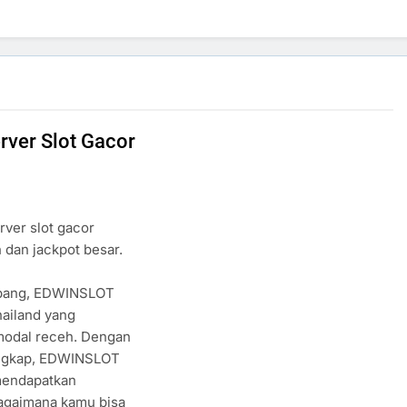
ver Slot Gacor
ver slot gacor
 dan jackpot besar.
embang, EDWINSLOT
hailand yang
modal receh. Dengan
lengkap, EDWINSLOT
mendapatkan
bagaimana kamu bisa