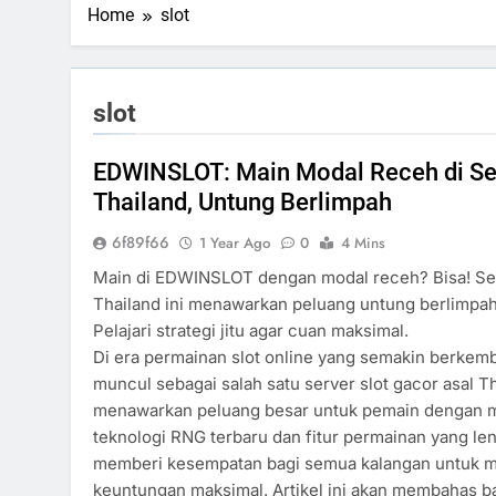
Home
slot
slot
EDWINSLOT: Main Modal Receh di Ser
Thailand, Untung Berlimpah
6f89f66
1 Year Ago
0
4 Mins
Main di EDWINSLOT dengan modal receh? Bisa! Ser
Thailand ini menawarkan peluang untung berlimpah
Pelajari strategi jitu agar cuan maksimal.
Di era permainan slot online yang semakin berk
muncul sebagai salah satu server slot gacor asal T
menawarkan peluang besar untuk pemain dengan 
teknologi RNG terbaru dan fitur permainan yang 
memberi kesempatan bagi semua kalangan untuk 
keuntungan maksimal. Artikel ini akan membahas 