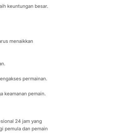
aih keuntungan besar.
arus menaikkan
an.
engakses permainan.
ga keamanan pemain.
ional 24 jam yang
agi pemula dan pemain