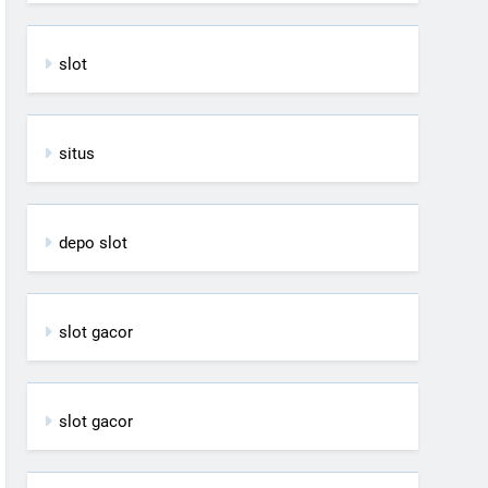
slot
situs
depo slot
slot gacor
slot gacor