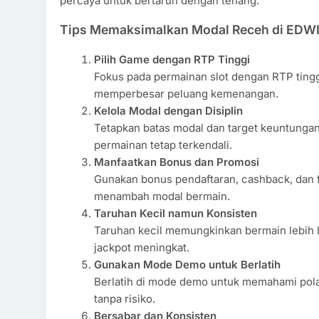
percaya untuk bertaruh dengan tenang.
Tips Memaksimalkan Modal Receh di EDW
Pilih Game dengan RTP Tinggi
Fokus pada permainan slot dengan RTP tingg
memperbesar peluang kemenangan.
Kelola Modal dengan Disiplin
Tetapkan batas modal dan target keuntungan
permainan tetap terkendali.
Manfaatkan Bonus dan Promosi
Gunakan bonus pendaftaran, cashback, dan f
menambah modal bermain.
Taruhan Kecil namun Konsisten
Taruhan kecil memungkinkan bermain lebih 
jackpot meningkat.
Gunakan Mode Demo untuk Berlatih
Berlatih di mode demo untuk memahami pola
tanpa risiko.
Bersabar dan Konsisten