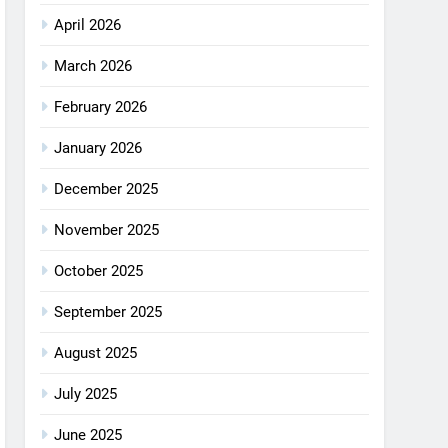
April 2026
March 2026
February 2026
January 2026
December 2025
November 2025
October 2025
September 2025
August 2025
July 2025
June 2025