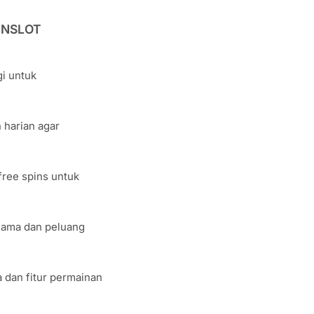
INSLOT
i untuk
 harian agar
ree spins untuk
lama dan peluang
 dan fitur permainan