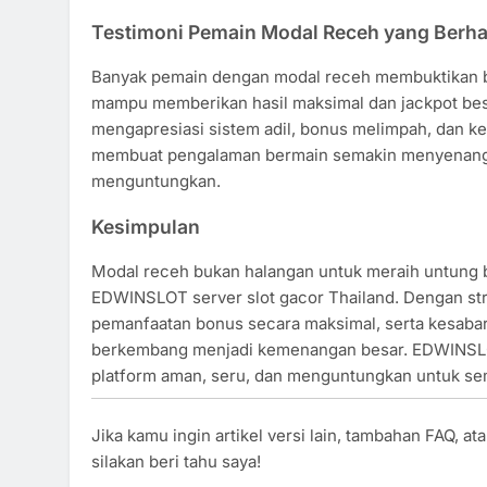
Testimoni Pemain Modal Receh yang Berha
Banyak pemain dengan modal receh membuktika
mampu memberikan hasil maksimal dan jackpot be
mengapresiasi sistem adil, bonus melimpah, dan 
membuat pengalaman bermain semakin menyenan
menguntungkan.
Kesimpulan
Modal receh bukan halangan untuk meraih untung 
EDWINSLOT server slot gacor Thailand. Dengan stra
pemanfaatan bonus secara maksimal, serta kesabara
berkembang menjadi kemenangan besar. EDWINS
platform aman, seru, dan menguntungkan untuk se
Jika kamu ingin artikel versi lain, tambahan FAQ, at
silakan beri tahu saya!