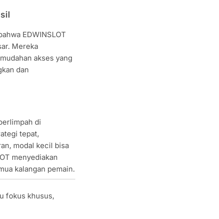
sil
n bahwa EDWINSLOT
sar. Mereka
kemudahan akses yang
gkan dan
berlimpah di
tegi tepat,
n, modal kecil bisa
LOT menyediakan
mua kalangan pemain.
au fokus khusus,