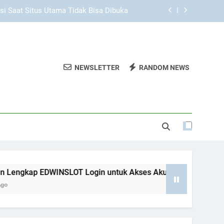
usi Saat Situs Utama Tidak Bisa Dibuka
 untuk Akses Akun yang Lebih Stabil
an dengan Kebiasaan Akses yang Tepat
NEWSLETTER
RANDOM NEWS
 Fitur Keamanan pada TIARA4D Login
usi Saat Situs Utama Tidak Bisa Dibuka
ndungi Bisnis Dan Rumah Anda.
 untuk Akses Akun yang Lebih Stabil
an dengan Kebiasaan Akses yang Tepat
p EDWINSLOT Login untuk Akses Akun yang Lebih Stabil