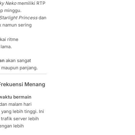
ky Neko
memiliki RTP
ap minggu.
Starlight Princess
dan
k namun sering
ai ritme
lama.
an
akan sangat
 maupun panjang.
Frekuensi Menang
waktu bermain
) dan malam hari
ang lebih tinggi. Ini
trafik server lebih
engan lebih