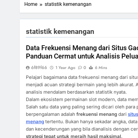
Home
statistik kemenangan
statistik kemenangan
Data Frekuensi Menang dari Situs Gac
Panduan Cermat untuk Analisis Pelu
6f89f66
1 Year Ago
0
6 Mins
Pelajari bagaimana data frekuensi menang dari situ
menjadi acuan strategi bermain yang lebih akurat. A
analisis mendalam berdasarkan statistik nyata.
Dalam ekosistem permainan slot modern, data mem
Salah satu data yang paling sering dicari oleh para
berpengalaman adalah
frekuensi menang
dari
situ
menang
tertentu. Bukan hanya sekadar angka, data
dan kecenderungan yang bila dianalisis dengan cer
strategi tepat untuk meraih hasil maksimal
.