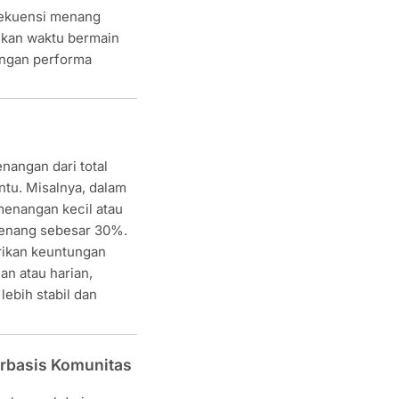
frekuensi menang
kan waktu bermain
dengan performa
angan dari total
ntu. Misalnya, dalam
menangan kecil atau
i menang sebesar 30%.
rikan keuntungan
n atau harian,
lebih stabil dan
erbasis Komunitas