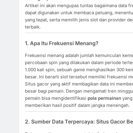
Artikel ini akan mengupas tuntas bagaimana data 
dapat digunakan untuk membaca peluang, menentu
yang tepat, serta memilih jenis slot dan provider 
terbaik.
1.
Apa Itu Frekuensi Menang?
Frekuensi menang adalah jumlah kemunculan kemen
percobaan spin yang dilakukan dalam periode terte
1.000 kali spin, sebuah game menghasilkan 300 ke
besar. Ini berarti slot tersebut memiliki frekuens
Situs gacor yang aktif membagikan data ini membe
besar bagi pemain. Dengan mengamati tren minggua
pemain bisa mengidentifikasi
pola permainan
yang 
memberikan hasil positif dalam jangka menengah.
2.
Sumber Data Terpercaya: Situs Gacor B