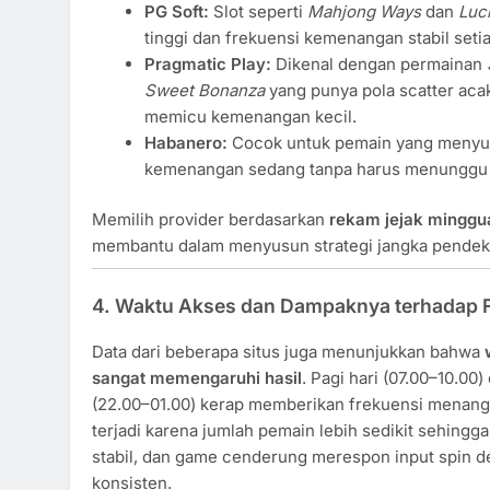
PG Soft:
Slot seperti
Mahjong Ways
dan
Luc
tinggi dan frekuensi kemenangan stabil seti
Pragmatic Play:
Dikenal dengan permainan
Sweet Bonanza
yang punya pola scatter aca
memicu kemenangan kecil.
Habanero:
Cocok untuk pemain yang menyuk
kemenangan sedang tanpa harus menunggu 
Memilih provider berdasarkan
rekam jejak minggu
membantu dalam menyusun strategi jangka pendek
4.
Waktu Akses dan Dampaknya terhadap 
Data dari beberapa situs juga menunjukkan bahwa
sangat memengaruhi hasil
. Pagi hari (07.00–10.00
(22.00–01.00) kerap memberikan frekuensi menang y
terjadi karena jumlah pemain lebih sedikit sehingga 
stabil, dan game cenderung merespon input spin d
konsisten.