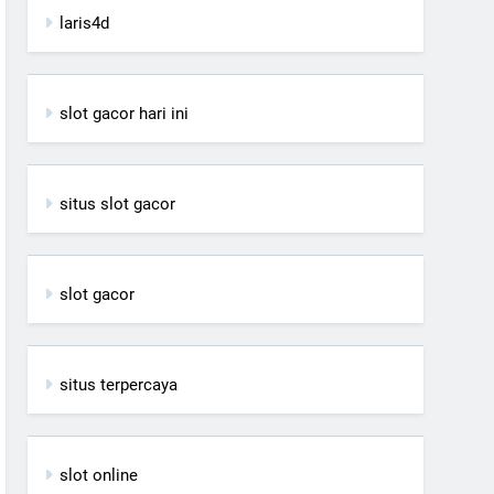
laris4d
slot gacor hari ini
situs slot gacor
slot gacor
situs terpercaya
slot online