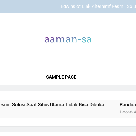
Edwinslot Link Alternatif Resmi: Sol
Panduan Lengkap EDWINSLOT Login
Tips Login Edwinslot agar Akun Tetap Aman Digunak
Cara Memahami
man SA
Edwinslot Link Alternatif Resmi: Sol
Solusi Keamanan Terkini Dari Aaman SA. Teknologi Untuk Meli
Panduan Lengkap EDWINSLOT Login
SAMPLE PAGE
Tips Login Edwinslot agar Akun Tetap Aman Digunak
lusi Saat Situs Utama Tidak Bisa Dibuka
Panduan Lengka
1 Month Ago